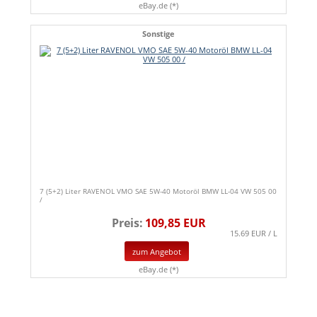
eBay.de (*)
Sonstige
7 (5+2) Liter RAVENOL VMO SAE 5W-40 Motoröl BMW LL-04 VW 505 00
/
Preis:
109,85 EUR
15.69 EUR / L
zum Angebot
eBay.de (*)