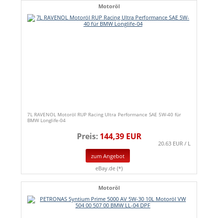
Motoröl
7L RAVENOL Motoröl RUP Racing Ultra Performance SAE 5W-40 für
BMW Longlife-04
Preis:
144,39 EUR
20.63 EUR / L
zum Angebot
eBay.de (*)
Motoröl