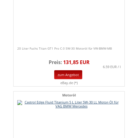
20 Liter Fuchs Titan GT1 Pro C-3 5W-30 Motoröl für VW-BMW-MB
Preis:
131,85 EUR
6.59 EUR / l
zum Angebot
eBay.de (*)
Motoröl