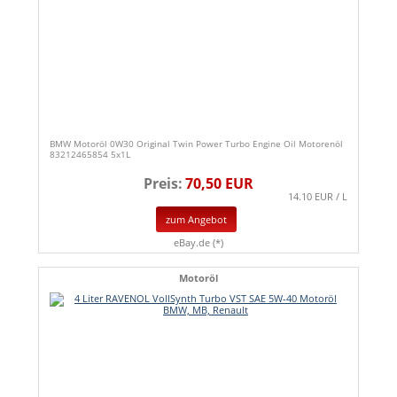
BMW Motoröl 0W30 Original Twin Power Turbo Engine Oil Motorenöl
83212465854 5x1L
Preis:
70,50 EUR
14.10 EUR / L
zum Angebot
eBay.de (*)
Motoröl