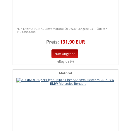
7L 7 Liter ORIGINAL BMW Motoröl Öl 5W30 LongLife-04 + Ölfilter
11428507683
Preis:
131,90 EUR
zum Angebot
eBay.de (*)
Motoröl