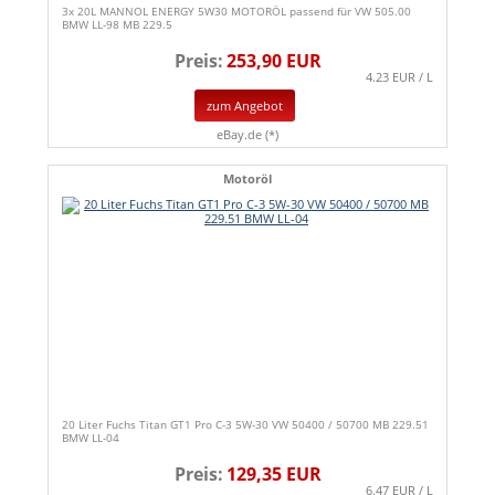
3x 20L MANNOL ENERGY 5W30 MOTORÖL passend für VW 505.00
BMW LL-98 MB 229.5
Preis:
253,90 EUR
4.23 EUR / L
zum Angebot
eBay.de (*)
Motoröl
20 Liter Fuchs Titan GT1 Pro C-3 5W-30 VW 50400 / 50700 MB 229.51
BMW LL-04
Preis:
129,35 EUR
6.47 EUR / L