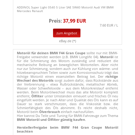
ADDINOL Super Light 0540 5 Liter SAE 5W40 Motoröl Audi VW BMW
Mercedes Renault
Preis:
37,99 EUR
7.60 EUR / L
zum Angebot
eBay.de (*)
Motoröl für deinen BMW F44 Gran Coupe
sollte nur mit BMW-
Freigabe verwendet werden (z.B. BMW Longlife 04).
Motoröl
ist
für die Schmierung des Motors zuständig und reduziert die
mechanische Reibung an beweglichen Motorteilen. Aber nicht
nur zur Schmierung, sondern auch zur Kühlung von wärme- und
hitzebeanspruchten Teilen sowie zum Korrosionsschutz trägt das
richtige Motoröl einen essenziellen Beitrag bei. Der
richtige
Wechsel des Motoröls
sorgt zudem dafür, dass Rückstände aus
der Verbrennung – etwa Rußrückstände, metallischer Abrieb,
Wasser oder Schwefeloxide – aus dem Motorkreislauf entfernt
werden. Beim Motorölwechsel muss das alte Motoröl komplett
entfernt,
Ölfilter
unter Umständen erneuert und frisches Öl neu
eingefüllt werden. Je nach Alter und Qualität des Öls kann es auf
Dauer so stark verschmutzen, dass die Viskosität bzw. die
Schmierfähigkeit des Öls abnimmt. Es reicht deshalb nicht,
Motoröl beim
Ölverbrauch
einfach nachzufüllen.
Hier kannst Du Teile und Tuning für BMW-Fahrzeuge zum Thema
BMW Motoröl und Ölfilter günstig kaufen
.
Herstellerfreigabe beim BMW F44 Gran Coupe Motoröl
beachten