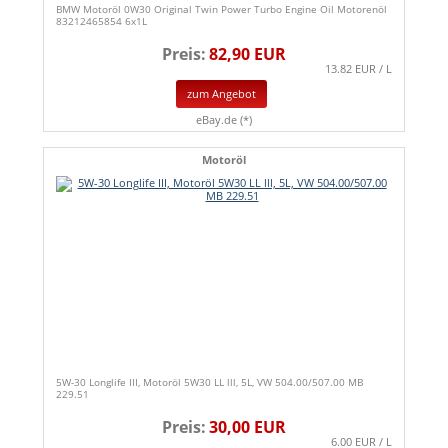
BMW Motoröl 0W30 Original Twin Power Turbo Engine Oil Motorenöl
83212465854 6x1L
Preis:
82,90 EUR
13.82 EUR / L
zum Angebot
eBay.de (*)
Motoröl
5W-30 Longlife III, Motoröl 5W30 LL lll, 5L, VW 504.00/507.00 MB
229.51
Preis:
30,00 EUR
6.00 EUR / L