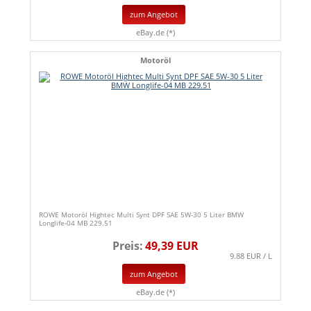
zum Angebot
eBay.de (*)
Motoröl
ROWE Motoröl Hightec Multi Synt DPF SAE 5W-30 5 Liter BMW
Longlife-04 MB 229.51
Preis:
49,39 EUR
9.88 EUR / L
zum Angebot
eBay.de (*)