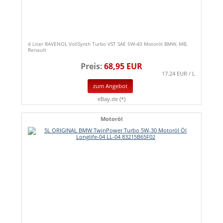
4 Liter RAVENOL VollSynth Turbo VST SAE 5W-40 Motoröl BMW, MB,
Renault
Preis:
68,95 EUR
17.24 EUR / L
zum Angebot
eBay.de (*)
Motoröl