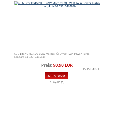
6L 6 Liter ORIGINAL BMW Motoröl Öl 5W30 Twin Power Turbo
LongLife-04 83212465849
Preis:
90,90 EUR
15.15 EUR / L
zum Angebot
eBay.de (*)