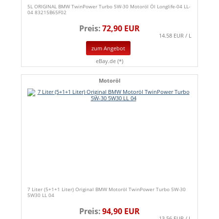
5L ORIGINAL BMW TwinPower Turbo 5W-30 Motoröl Öl Longlife-04 LL-
04 83215B65F02
Preis:
72,90 EUR
14.58 EUR / L
zum Angebot
eBay.de (*)
Motoröl
7 Liter (5+1+1 Liter) Original BMW Motoröl TwinPower Turbo 5W-30
5W30 LL 04
Preis:
94,90 EUR
13.56 EUR / L