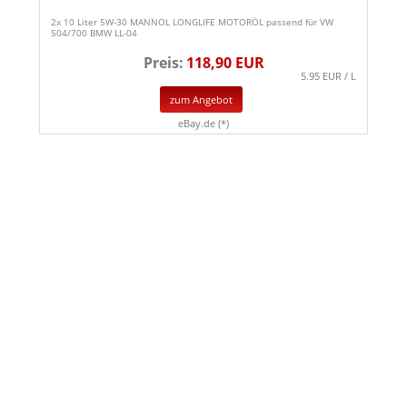
2x 10 Liter 5W-30 MANNOL LONGLIFE MOTORÖL passend für VW
504/700 BMW LL-04
Preis:
118,90 EUR
5.95 EUR / L
zum Angebot
eBay.de (*)