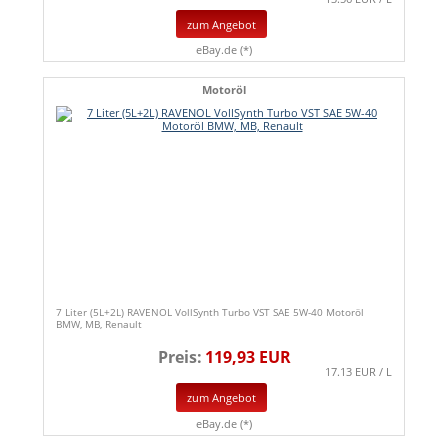
zum Angebot
eBay.de (*)
Motoröl
7 Liter (5L+2L) RAVENOL VollSynth Turbo VST SAE 5W-40 Motoröl
BMW, MB, Renault
Preis:
119,93 EUR
17.13 EUR / L
zum Angebot
eBay.de (*)