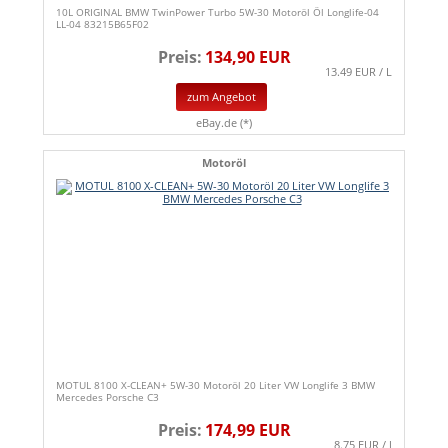
10L ORIGINAL BMW TwinPower Turbo 5W-30 Motoröl Öl Longlife-04
LL-04 83215B65F02
Preis:
134,90 EUR
13.49 EUR / L
zum Angebot
eBay.de (*)
Motoröl
MOTUL 8100 X-CLEAN+ 5W-30 Motoröl 20 Liter VW Longlife 3 BMW
Mercedes Porsche C3
Preis:
174,99 EUR
8.75 EUR / l