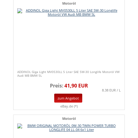
Motoröl
ADDINOL Giga Light MV0530LL 5 Liter SAE 5W-30 Longlife Motoröl VW
Audi MB BMW 5L
Preis:
41,90 EUR
8.38 EUR / L
zum Angebot
eBay.de (*)
Motoröl