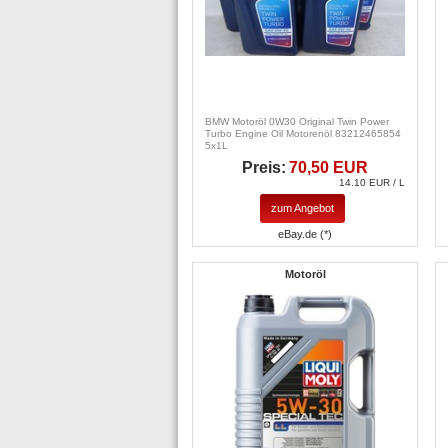
BMW Motoröl 0W30 Original Twin Power
Turbo Engine Oil Motorenöl 83212465854
5x1L
Preis:
70,50 EUR
14.10 EUR / L
zum Angebot
eBay.de (*)
Motoröl