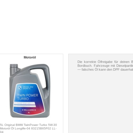
Motoröl
Die korrekte Ölfreigabe für deinen
Bordbuch. Fahrzeuge mit Dieselpartik
— falsches Öl kann den DPF dauerhaf
5L Original BMW TwinPower Turbo 5W-30
Motoröl Öl Longlife-04 83215B65F02 LL-
04