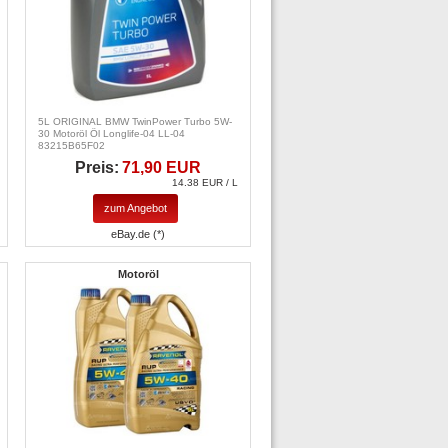
5L ORIGINAL BMW TwinPower Turbo 5W-
30 Motoröl Öl Longlife-04 LL-04
83215B65F02
Preis:
71,90 EUR
14.38 EUR / L
zum Angebot
eBay.de (*)
Motoröl