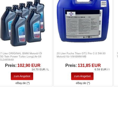
 7 Liter ORIGINAL BMW Motoröl Öl
20 Liter Fuchs Titan GT1 Pro C-3 5W-30
30 Twin Power Turbo LongLife-04
Motoröl für VW-BMW-MB
212465849
Preis:
102,90 EUR
Preis:
131,85 EUR
14.70 EUR / L
6.59 EUR / l
zum Angebot
zum Angebot
eBay.de (*)
eBay.de (*)