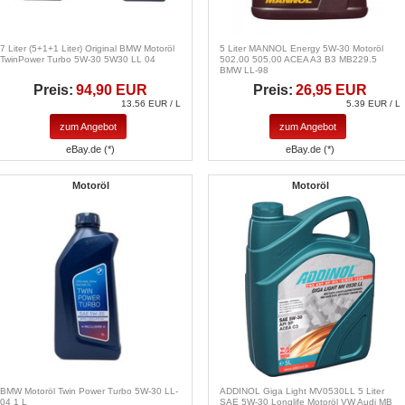
7 Liter (5+1+1 Liter) Original BMW Motoröl
5 Liter MANNOL Energy 5W-30 Motoröl
TwinPower Turbo 5W-30 5W30 LL 04
502.00 505.00 ACEA A3 B3 MB229.5
BMW LL-98
Preis:
94,90 EUR
Preis:
26,95 EUR
13.56 EUR / L
5.39 EUR / L
zum Angebot
zum Angebot
eBay.de (*)
eBay.de (*)
Motoröl
Motoröl
BMW Motoröl Twin Power Turbo 5W-30 LL-
ADDINOL Giga Light MV0530LL 5 Liter
04 1 L
SAE 5W-30 Longlife Motoröl VW Audi MB