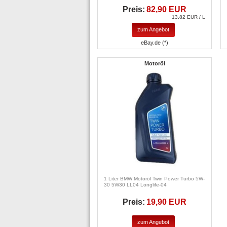
Preis:
82,90 EUR
13.82 EUR / L
zum Angebot
eBay.de (*)
Motoröl
1 Liter BMW Motoröl Twin Power Turbo 5W-
30 5W30 LL04 Longlife-04
Preis:
19,90 EUR
zum Angebot