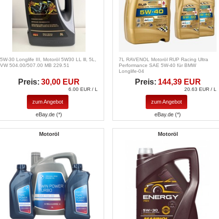
5W-30 Longlife III, Motoröl 5W30 LL lll, 5L,
7L RAVENOL Motoröl RUP Racing Ultra
VW 504.00/507.00 MB 229.51
Performance SAE 5W-40 für BMW
Longlife-04
Preis:
30,00 EUR
Preis:
144,39 EUR
6.00 EUR / L
20.63 EUR / L
zum Angebot
zum Angebot
eBay.de (*)
eBay.de (*)
Motoröl
Motoröl