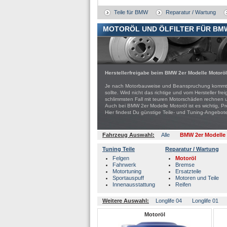
Teile für BMW
Reparatur / Wartung
MOTORÖL UND ÖLFILTER FÜR BM
Herstellerfreigabe beim BMW 2er Modelle Motorö
Je nach Motorbauweise und Beanspruchung kommt es 
sollte. Wird nicht das richtige und vom Hersteller 
schlimmsten Fall mit teuren Motorschäden rechnen 
Auch bei BMW 2er Modelle Motoröl ist es wichtig, Pr
Hier findest Du günstige Teile- und Tuning-Ange
Fahrzeug Auswahl:
Alle
BMW 2er Modelle
Tuning Teile
Reparatur / Wartung
Felgen
Motoröl
Fahrwerk
Bremse
Motortuning
Ersatzteile
Sportauspuff
Motoren und Teile
Innenausstattung
Reifen
Weitere Auswahl:
Longlife 04
Longlife 01
Motoröl