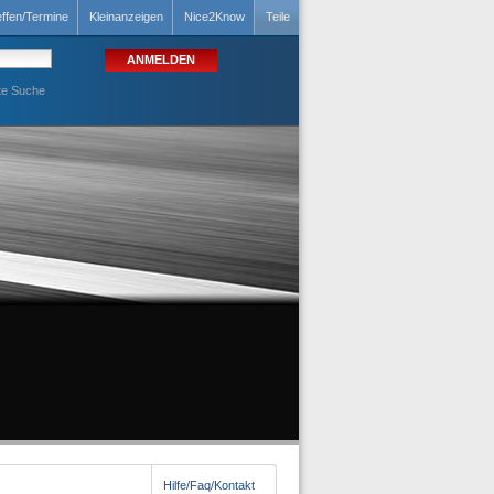
effen/Termine
Kleinanzeigen
Nice2Know
Teile
te Suche
Hilfe/Faq/Kontakt