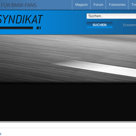
Magazin
Forum
Fotostories
Tr
Erweiter
e