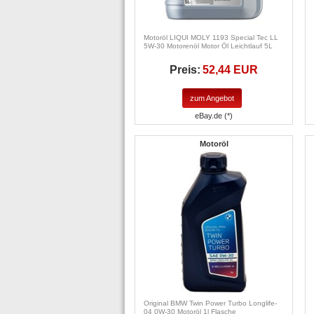
Motoröl LIQUI MOLY 1193 Special Tec LL
5W-30 Motorenöl Motor Öl Leichtlauf 5L
Preis:
52,44 EUR
zum Angebot
eBay.de (*)
Motoröl
Original BMW Twin Power Turbo Longlife-
04 0W-30 Motoröl 1l Flasche