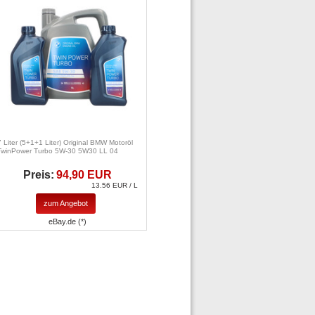
7 Liter (5+1+1 Liter) Original BMW Motoröl
TwinPower Turbo 5W-30 5W30 LL 04
Preis:
94,90 EUR
13.56 EUR / L
zum Angebot
eBay.de (*)