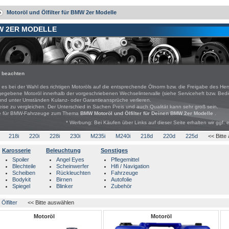
Motoröl und Ölfilter für BMW 2er Modelle
W 2ER MODELLE
l beachten
bei der Wahl des richtigen Motoröls auf die entsprechende Ölnorm bzw. die Freigabe des Hers
freigegebene Motoröl innerhalb der vorgeschriebenen Wechselintervalle (siehe Serviceheft bzw. B
und unter Umständen Kulanz- oder Garantieansprüche verlieren.
eise zu vergleichen. Der Unterschied in Sachen Preis und auch Qualität kann sehr groß sein.
bote für BMW-Fahrzeuge zum Thema
BMW Motoröl und Ölfilter für Deinen BMW 2er Modelle
.
* Werbung: Bei Käufen über Links auf dieser Seite erhalten wir ggf. 
218i
220i
228i
230i
M235i
M240i
218d
220d
225d
<< Bitte
Karosserie
Beleuchtung
Sonstiges
Spoiler
Angel Eyes
Pflegemittel
Blechteile
Scheinwerfer
Hifi / Navigation
Scheiben
Rückleuchten
Fahrzeuge
Bodykit
Birnen
Autofolie
Spiegel
Blinker
Zubehör
Ölfilter
<< Bitte auswählen
Motoröl
Motoröl