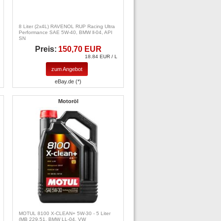
8 Liter (2x4L) RAVENOL RUP Racing Ultra
Performance SAE 5W-40, BMW ll-04, API
SN
Preis:
150,70 EUR
18.84 EUR / L
zum Angebot
eBay.de (*)
Motoröl
MOTUL 8100 X-CLEAN+ 5W-30 - 5 Liter
(MB 229.51, BMW LL-04, VW