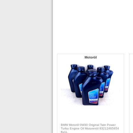
Motoröl
BMW Motoröl 0W30 Original Twin Power
Turbo Engine Oil Motorenöl 83212465854
6x1L