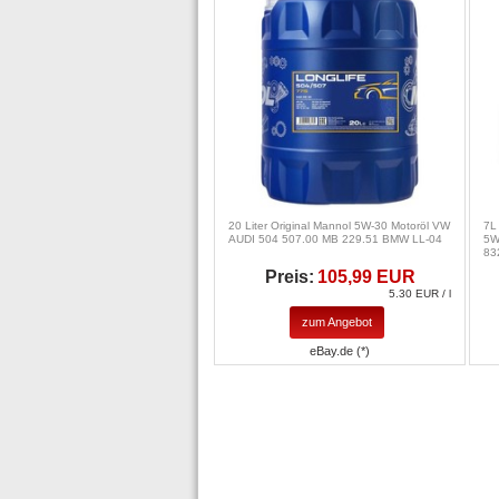
20 Liter Original Mannol 5W-30 Motoröl VW
7L
AUDI 504 507.00 MB 229.51 BMW LL-04
5W
83
Preis:
105,99 EUR
5.30 EUR / l
zum Angebot
eBay.de (*)