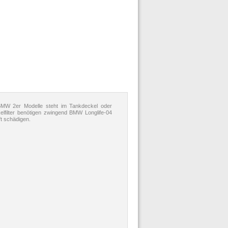
 BMW 2er Modelle steht im Tankdeckel oder
elfilter benötigen zwingend BMW Longlife-04
t schädigen.