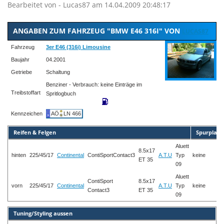
Bearbeitet von - Lucas87 am 14.04.2009 20:48:17
ANGABEN ZUM FAHRZEUG "BMW E46 316I" VON
LUCAS87
Fahrzeug
3er E46 (316i) Limousine
Baujahr
04.2001
Getriebe
Schaltung
Benziner - Verbrauch: keine Einträge im
Treibstoffart
Spritlogbuch
Kennzeichen
AÖ
LN 466
Reifen & Felgen
Spurplatt
Aluett
8.5x17
hinten
225/45/17
Continental
ContiSportContact3
A.T.U
Typ
keine
ET 35
09
Aluett
ContiSport
8.5x17
vorn
225/45/17
Continental
A.T.U
Typ
keine
Contact3
ET 35
09
Tuning/Styling aussen