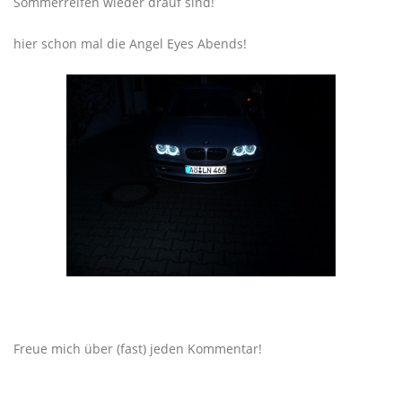
Sommerreifen wieder drauf sind!
hier schon mal die Angel Eyes Abends!
Freue mich über (fast) jeden Kommentar!