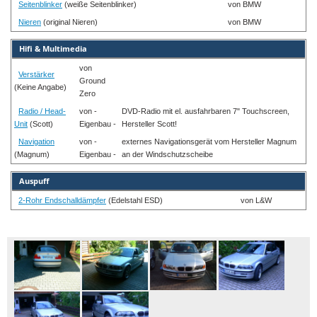
Seitenblinker
(weiße Seitenblinker)
von BMW
Nieren
(original Nieren)
von BMW
Hifi & Multimedia
von
Verstärker
Ground
(Keine Angabe)
Zero
Radio / Head-
von -
DVD-Radio mit el. ausfahrbaren 7" Touchscreen,
Unit
(Scott)
Eigenbau -
Hersteller Scott!
Navigation
von -
externes Navigationsgerät vom Hersteller Magnum
(Magnum)
Eigenbau -
an der Windschutzscheibe
Auspuff
2-Rohr Endschalldämpfer
(Edelstahl ESD)
von L&W