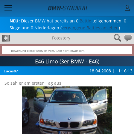
NEU:
Dieser BMW hat bereits an 0
Battle
teilgenommen: 0
Siege und 0 Niederlagen (
vergangene Battles ansehen
)
Fotostory
Bewertung dieser Story ist vom Autor nicht erwünscht.
E46 Limo (3er BMW - E46)
18.04.2008 | 11:16:13
Lucas87
So sah er am ersten Tag aus