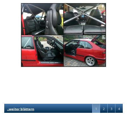
..weiter blättern
1
2
3
4