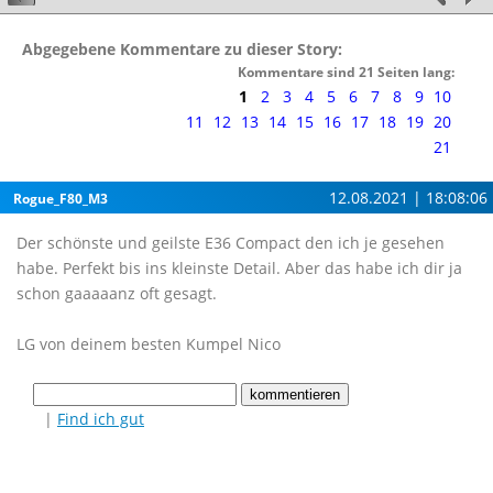
Abgegebene Kommentare zu dieser Story:
Kommentare sind 21 Seiten lang:
1
2
3
4
5
6
7
8
9
10
11
12
13
14
15
16
17
18
19
20
21
12.08.2021 | 18:08:06
Rogue_F80_M3
Der schönste und geilste E36 Compact den ich je gesehen
habe. Perfekt bis ins kleinste Detail. Aber das habe ich dir ja
schon gaaaaanz oft gesagt.
LG von deinem besten Kumpel Nico
|
Find ich gut