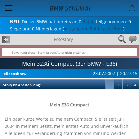
NEU:
Dieser BMW hat bereits an 0
Battle
teilgenommen: 0
Siege und 0 Niederlagen (
vergangene Battles ansehen
)
Fotostory
Bewertung dieser Story ist vom Autor nicht erwünscht.
Mein 323ti Compact (3er BMW - E36)
23.07.2007 | 20:27:15
eileensbmw
Story ist 4 Seiten lang:
1
2
3
4
Mein E36 Compact
Ein paar kurze Worte zu meinem Compact. Sie ist seit Juli
2004 in meinem Besitz, mein erstes Auto und unverkäuflich.
Alle Ideen zur Veränderung stammen von mir und werden