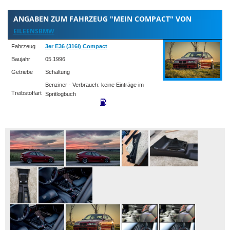
ANGABEN ZUM FAHRZEUG "MEIN COMPACT" VON
EILEENSBMW
Fahrzeug
3er E36 (316i) Compact
Baujahr
05.1996
Getriebe
Schaltung
Benziner - Verbrauch: keine Einträge im
Treibstoffart
Spritlogbuch