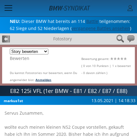
NEU:
Dieser BMW hat bereits an 114
Battle
teilgenommen:
62 Siege und 52 Niederlagen (
vergangene Battles ansehen
)
Fotostory
Bewerten
Bewertung gesamt:
( 0 von 10 Punkten | 1 x bewertet
Du kannst Fotostories nur bewerten, wenn Du
- 0 davon zählen )
angemeldet bist:
Anmelden
E82 125i VFL (1er BMW - E81 / E82 / E87 / E88)
13.05.2021 | 14:18:33
markus1st
Servus Zusammen,
wollte euch meinen kleinen N52 Coupe vorstellen, gekauft
habe ich Ihn im Sommer 2020. Bisher habe ich ihn aufgrund