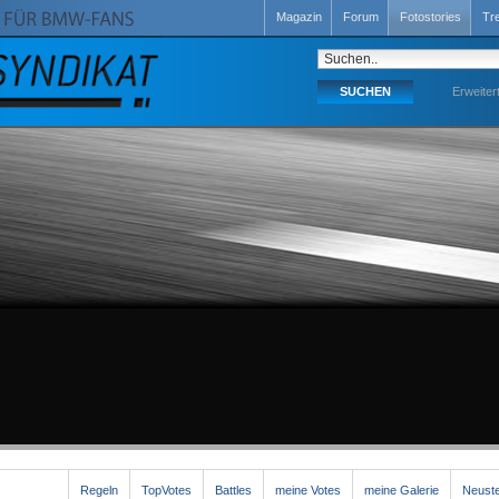
Magazin
Forum
Fotostories
Tr
Erweiter
Regeln
TopVotes
Battles
meine Votes
meine Galerie
Neuste