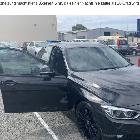
tzheizung macht hier z.B.keinen Sinn, da es hier Nachts nie kälter als 10 Grad wird