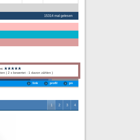
15314 mal gelesen
mt:
ten | 2 x bewertet - 1 davon zählen )
link
profil
pn
1
2
3
4