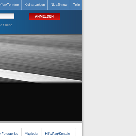
effen/Termine
Kleinanzeigen
Nice2Know
Teile
te Suche
 Fotostories
Mitglieder
Hilfe/Faq/Kontakt