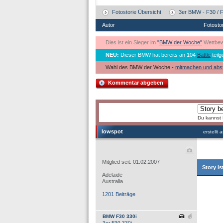
Fotostorie Übersicht
3er BMW - F30 / F
Autor
Fotosto
Dies ist ein Sieger im
"
BMW der Woche"
Wettbew
NEU:
Dieser BMW hat bereits an 104
Battle
teil
Wahl des BMW der Woche -
mitmachen und abs
Kommentar abgeben
Du kannst 
lowspot
erstellt
Mitglied seit: 01.02.2007
Story is
Adelaide
Australia
1201 Beiträge
BMW F30 330i
3er F30 330i