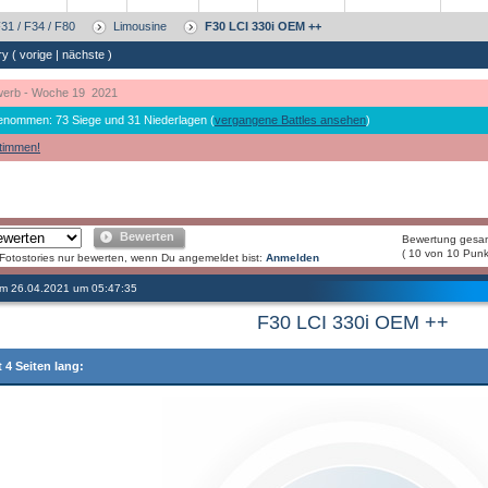
31 / F34 / F80
Limousine
F30 LCI 330i OEM ++
ry (
vorige
|
nächste
)
erb - Woche 19 2021
genommen: 73 Siege und 31 Niederlagen (
vergangene Battles ansehen
)
timmen!
Bewerten
Bewertung gesa
( 10 von 10 Punk
Fotostories nur bewerten, wenn Du angemeldet bist:
Anmelden
 am 26.04.2021 um 05:47:35
F30 LCI 330i OEM ++
t 4 Seiten lang: