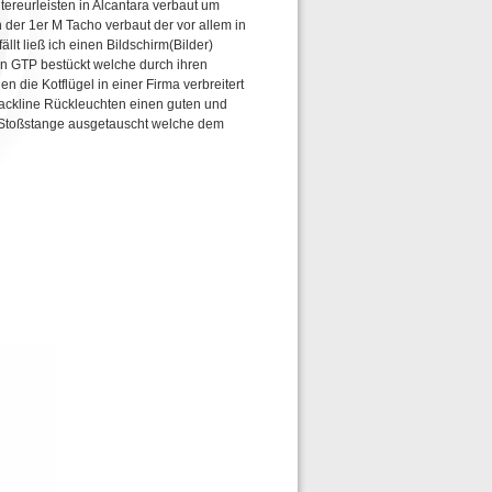
ereurleisten in Alcantara verbaut um
er 1er M Tacho verbaut der vor allem in
ällt ließ ich einen Bildschirm(Bilder)
on GTP bestückt welche durch ihren
 die Kotflügel in einer Firma verbreitert
Blackline Rückleuchten einen guten und
ok Stoßstange ausgetauscht welche dem