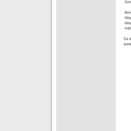
-Son
-Bre
-Wag
-Wa
-H&R
Da d
weit