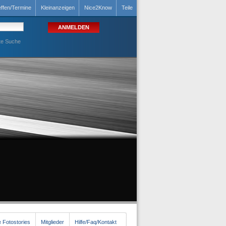
effen/Termine
Kleinanzeigen
Nice2Know
Teile
te Suche
 Fotostories
Mitglieder
Hilfe/Faq/Kontakt