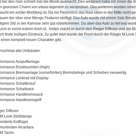
 bei den man schnell mal die Musik ausmacht. Des weiterem habe ich innen die Int
n gewissen Charm von etwas eigenem zu versprühen. Des weiterem wurden innen d
Nacht ein echter Blickfang ist. Da mir Persönlich das Navi oben in der Mitte nicht gef
auen der über eine Menge Features verfügt. Das Auto wurde mit einem Satz Breyt
igem Sitz in der Karosse sehr gut rüberkommen. Da aber das Auto zu tief war wurden
rch er vorne extrem breit ist. hinten macht er durch den Rieger Diffusor und die 
ich finde bulligen Eindruck. Zu guter letzt wurde die Front durch die Rieger M Lo
 einen komplett neuen Charakter gibt.
 nochmal alle Umbauten:
formance Auspuffanlage
formance Rückleuchten (High)
formance Bremsanlage (vorne/hinten) Bremsbelege und Scheiben neuwertig
formance Lenkrad mit Display
formance Schaltknauf
formance Schaltsack
rformance Handbremssack
formance Handbremsgriff
ger Diffusor
 M Look Stoßstange
breiterte Kotflügel
ereurleisten Alcantara
 M Tacho