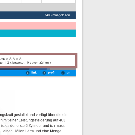
7406 mal gelesen
amt:
ten | 2 x bewertet - 0 davon zählen )
link
profil
pn
gskraft gestaltet und verfügt über die ein
h mit einer Leistungssteigerung auf 403
st es der erste 6 Zylinder und ich muss
il einen Höllen Lärm und eine Menge