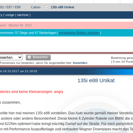
82 / E87 / E88
Cabrio
135i e88 Unikat
ry (
vorige
|
nächste
)
erb - Woche 43 2017
genommen: 57 Siege und 47 Niederlagen (
vergangene Battles ansehen
)
Bewerten
Bewertung ges
( 0 von 10 Punk
Fotostories nur bewerten, wenn Du angemeldet bist:
Anmelden
 am 16.10.2017 um 21:18:02
135i e88 Unikat
stories sind keine Kleinanzeigen. angry
lo zusammen,
wollte hier mal meinen 135i e88 vorstellen. Das Auto wurde gemäß meiner Vorstellun
 andere oder andere Besonderheit. Diese kleine 6 Zylinder Rakete von BMW, die ic
nd 622Nm optimiert habe bringt mächtig Dampf auf die Straße. Für mich persönlich i
n mit Performance Auspuffanlage und verbauten Wagner Downpipes macht das Te