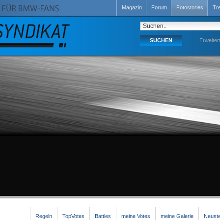
Magazin
Forum
Fotostories
Tr
Erweiter
Regeln
TopVotes
Battles
meine Votes
meine Galerie
Neuste