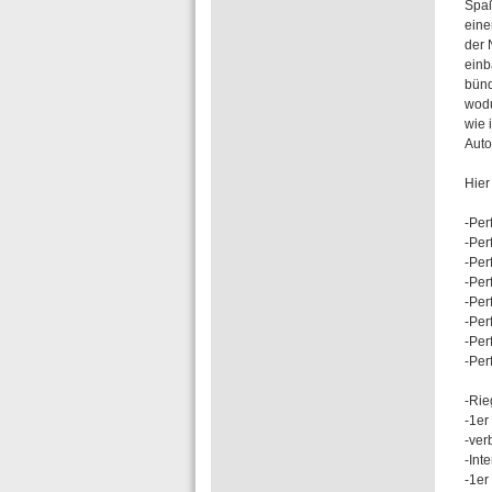
Spaß
eine
der 
einb
bünd
wodu
wie 
Auto
Hier
-Per
-Per
-Per
-Per
-Per
-Per
-Pe
-Per
-Rie
-1er
-ver
-Int
-1er