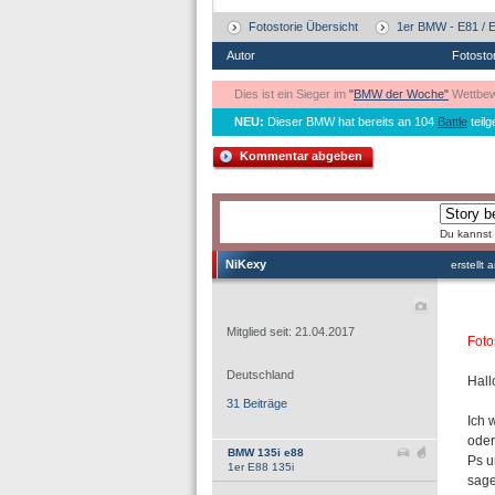
Fotostorie Übersicht
1er BMW - E81 / E
Autor
Fotosto
Dies ist ein Sieger im
"
BMW der Woche"
Wettbew
NEU:
Dieser BMW hat bereits an 104
Battle
teil
Kommentar abgeben
Du kannst 
NiKexy
erstellt
Mitglied seit: 21.04.2017
Foto
Deutschland
Hal
31 Beiträge
Ich 
oder
BMW 135i e88
Ps u
1er E88 135i
sage