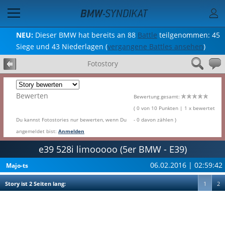
NEU:
Dieser BMW hat bereits an 88
Battle
teilgenommen: 45
Siege und 43 Niederlagen (
vergangene Battles ansehen
)
Fotostory
Bewerten
Bewertung gesamt:
( 0 von 10 Punkten | 1 x bewertet
Du kannst Fotostories nur bewerten, wenn Du
- 0 davon zählen )
angemeldet bist:
Anmelden
e39 528i limooooo (5er BMW - E39)
06.02.2016 | 02:59:42
Majo-ts
Story ist 2 Seiten lang:
1
2