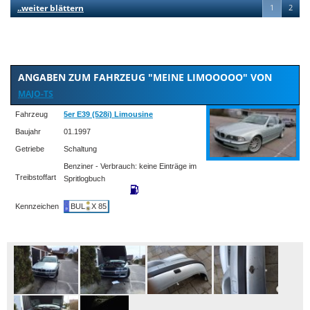
..weiter blättern
1
2
ANGABEN ZUM FAHRZEUG "MEINE LIMOOOOO" VON
MAJO-TS
Fahrzeug
5er E39 (528i) Limousine
Baujahr
01.1997
Getriebe
Schaltung
Benziner - Verbrauch: keine Einträge im
Treibstoffart
Spritlogbuch
Kennzeichen
BUL
X 85