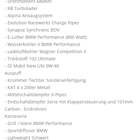
- Drehmoment 680Nm
- RB Turbolader
- Alpina Ansaugsystem
- Evolution Racewerks Charge Pipes
- Synapse Synchronic BOV
- E-Lüfter BMW Performance (800 Watt)
- Wasserkühler II BMW Performance
- Ladeluftkühler Wagner Competition II
- Treibstoff 102 Ultimate
- Öl Mobil New Life 0W-40
Auspuff
- Krümmer Techtec Sonderanfertigung
- KAT 4 x 200er Metall
- Mittelschalldämpfer X-Pipes
- Endschalldämpfer Serie mit Klappensteuerung und 101mm
Carbon - Endrohren
Karosserie
- Grill / Niere BMW Performance
- Sportdiffusor BMW
- Lighweight Schwert