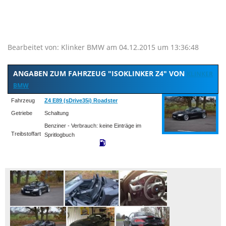
Bearbeitet von: Klinker BMW am 04.12.2015 um 13:36:48
ANGABEN ZUM FAHRZEUG "ISOKLINKER Z4" VON
KLINKER
BMW
Fahrzeug
Z4 E89 (sDrive35i) Roadster
Getriebe
Schaltung
Benziner - Verbrauch: keine Einträge im
Treibstoffart
Spritlogbuch