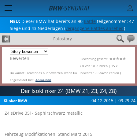
NEU:
Dieser BMW hat bereits an 90
Battle
teilgenommen: 47
Siege und 43 Niederlagen (
vergangene Battles ansehen
)
Fotostory
Bewerten
Bewertung gesamt:
( 0 von 10 Punkten | 15 x
Du kannst Fotostories nur bewerten, wenn Du
bewertet - 0 davon zählen )
angemeldet bist:
Anmelden
Der Isoklinker Z4 (BMW Z1, Z3, Z4, Z8)
04.12.2015 | 09:29:24
Klinker BMW
Z4 sDrive 35i - Saphirschwarz metallic
Fahrzeug Modifikationen: Stand März 2015