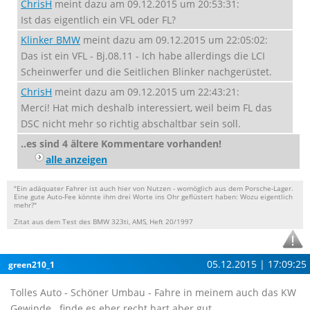
ChrisH
meint dazu am 09.12.2015 um 20:53:31:
Ist das eigentlich ein VFL oder FL?
Klinker BMW
meint dazu am 09.12.2015 um 22:05:02:
Das ist ein VFL - Bj.08.11 - Ich habe allerdings die LCI
Scheinwerfer und die Seitlichen Blinker nachgerüstet.
ChrisH
meint dazu am 09.12.2015 um 22:43:21:
Merci! Hat mich deshalb interessiert, weil beim FL das
DSC nicht mehr so richtig abschaltbar sein soll.
..es sind 4 ältere Kommentare vorhanden!
alle anzeigen
"Ein adäquater Fahrer ist auch hier von Nutzen - womöglich aus dem Porsche-Lager.
Eine gute Auto-Fee könnte ihm drei Worte ins Ohr geflüstert haben: Wozu eigentlich
mehr?"
Zitat aus dem Test des BMW 323ti, AMS, Heft 20/1997
05.12.2015 | 17:09:25
green210_1
Tolles Auto - Schöner Umbau - Fahre in meinem auch das KW
Gewinde...finde es eher recht hart aber gut