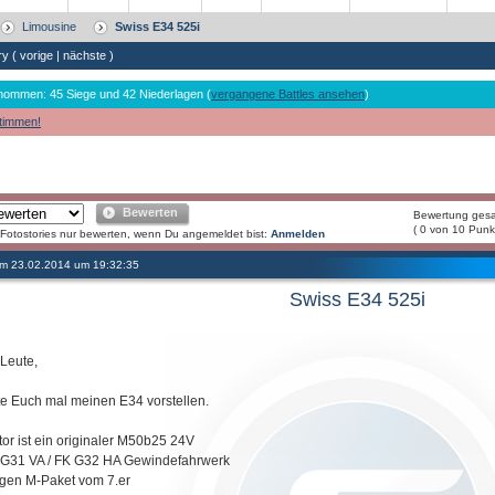
Limousine
Swiss E34 525i
ry (
vorige
|
nächste
)
nommen: 45 Siege und 42 Niederlagen (
vergangene Battles ansehen
)
timmen!
Bewerten
Bewertung ges
( 0 von 10 Punk
Fotostories nur bewerten, wenn Du angemeldet bist:
Anmelden
 am 23.02.2014 um 19:32:35
Swiss E34 525i
 Leute,
te Euch mal meinen E34 vorstellen.
tor ist ein originaler M50b25 24V
 G31 VA / FK G32 HA Gewindefahrwerk
lgen M-Paket vom 7.er