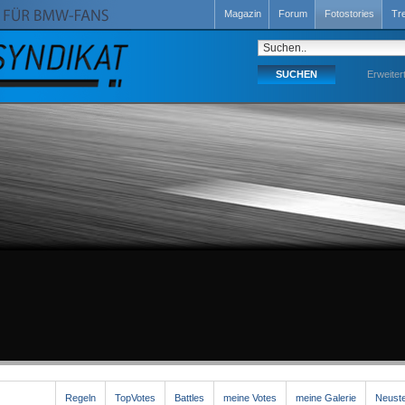
Magazin
Forum
Fotostories
Tr
Erweiter
Regeln
TopVotes
Battles
meine Votes
meine Galerie
Neuste