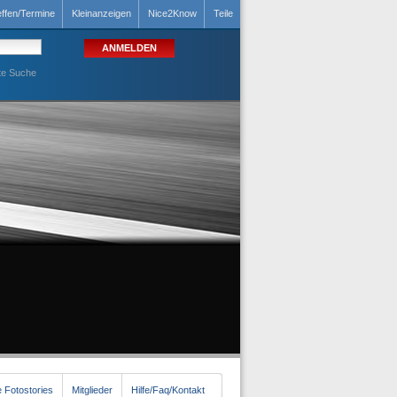
effen/Termine
Kleinanzeigen
Nice2Know
Teile
te Suche
 Fotostories
Mitglieder
Hilfe/Faq/Kontakt