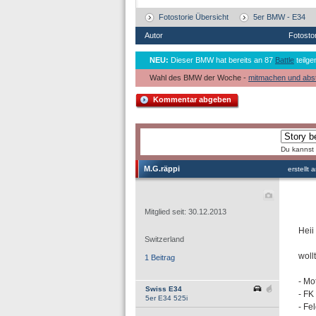
Fotostorie Übersicht
5er BMW - E34
Autor
Fotosto
NEU:
Dieser BMW hat bereits an 87
Battle
teilge
Wahl des BMW der Woche -
mitmachen und abs
Kommentar abgeben
Du kannst 
M.G.räppi
erstellt
Mitglied seit: 30.12.2013
Heii
Switzerland
woll
1 Beitrag
- Mo
Swiss E34
- FK
5er E34 525i
- Fe