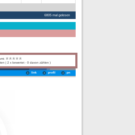
6805 mal gelesen
amt:
ten | 2 x bewertet - 0 davon zählen )
link
profil
pn