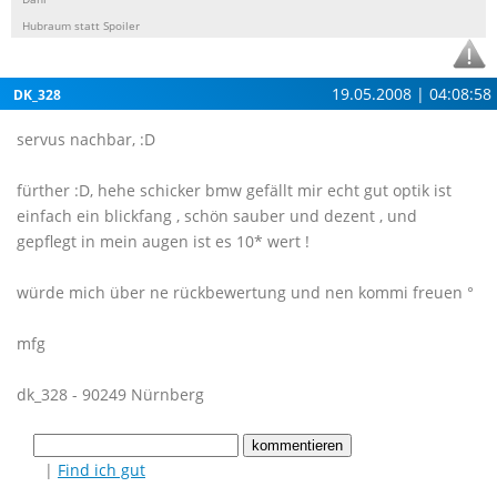
Hubraum statt Spoiler
19.05.2008 | 04:08:58
DK_328
servus nachbar, :D
fürther :D, hehe schicker bmw gefällt mir echt gut optik ist
einfach ein blickfang , schön sauber und dezent , und
gepflegt in mein augen ist es 10* wert !
würde mich über ne rückbewertung und nen kommi freuen °
mfg
dk_328 - 90249 Nürnberg
|
Find ich gut