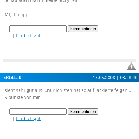
Schau auch mal in meine Story rein
Mfg Philipp
|
Find ich gut
15.05.2008 | 08:28:40
sP3ci4L-K
sieht sehr gut aus....nur ich steh net so auf lackierte felgen....
9 punkte von mir
|
Find ich gut