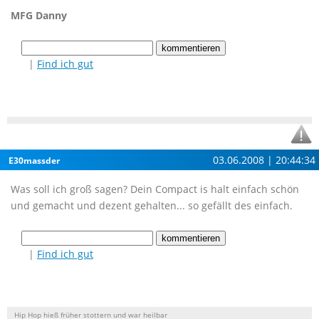
MFG Danny
|
Find ich gut
03.06.2008 | 20:44:34
E30massder
Was soll ich groß sagen? Dein Compact is halt einfach schön
und gemacht und dezent gehalten... so gefällt des einfach.
|
Find ich gut
Hip Hop hieß früher stottern und war heilbar