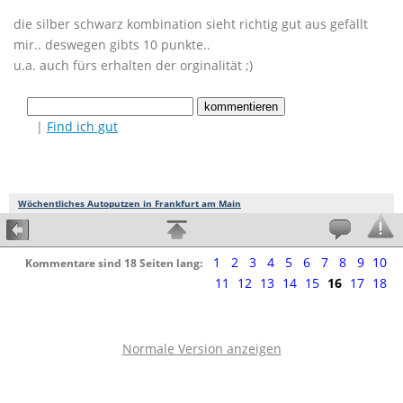
die silber schwarz kombination sieht richtig gut aus gefällt
mir.. deswegen gibts 10 punkte..
u.a. auch fürs erhalten der orginalität ;)
|
Find ich gut
Wöchentliches Autoputzen in Frankfurt am Main
1
2
3
4
5
6
7
8
9
10
Kommentare sind 18 Seiten lang:
11
12
13
14
15
16
17
18
Normale Version anzeigen