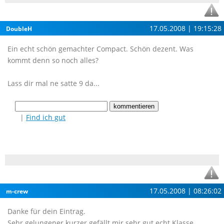
17.05.2008 | 19:15:28
DoubleH
Ein echt schön gemachter Compact. Schön dezent. Was
kommt denn so noch alles?
Lass dir mal ne satte 9 da...
|
Find ich gut
17.05.2008 | 08:26:02
m-crew
Danke für dein Eintrag.
Sehr gelungener kurzer gefällt mir sehr gut echt Klasse