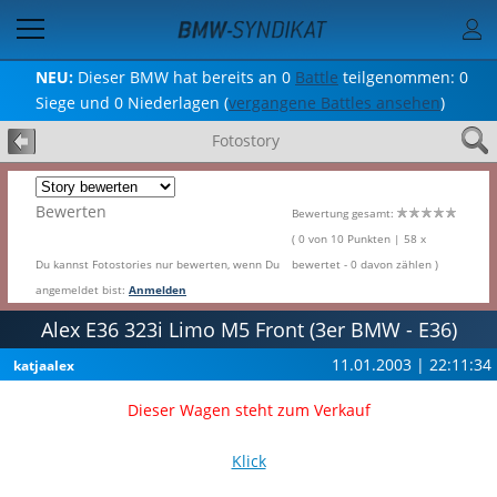
NEU:
Dieser BMW hat bereits an 0
Battle
teilgenommen: 0
Siege und 0 Niederlagen (
vergangene Battles ansehen
)
Fotostory
Bewerten
Bewertung gesamt:
( 0 von 10 Punkten | 58 x
Du kannst Fotostories nur bewerten, wenn Du
bewertet - 0 davon zählen )
angemeldet bist:
Anmelden
Alex E36 323i Limo M5 Front (3er BMW - E36)
11.01.2003 | 22:11:34
katjaalex
Dieser Wagen steht zum Verkauf
Klick