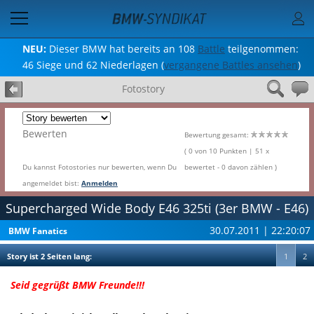
NEU:
Dieser BMW hat bereits an 108
Battle
teilgenommen:
46 Siege und 62 Niederlagen (
vergangene Battles ansehen
)
Fotostory
Bewerten
Bewertung gesamt:
( 0 von 10 Punkten | 51 x
Du kannst Fotostories nur bewerten, wenn Du
bewertet - 0 davon zählen )
angemeldet bist:
Anmelden
Supercharged Wide Body E46 325ti (3er BMW - E46)
30.07.2011 | 22:20:07
BMW Fanatics
Story ist 2 Seiten lang:
1
2
Seid gegrüßt BMW Freunde!!!