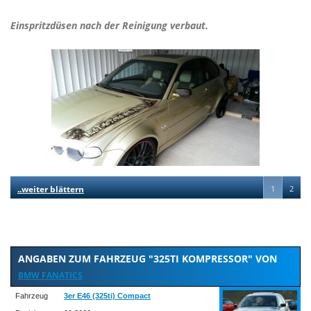
Einspritzdüsen nach der Reinigung verbaut.
..weiter blättern
1
2
ANGABEN ZUM FAHRZEUG "325TI KOMPRESSOR" VON
BMW FANATICS
Fahrzeug
3er E46 (325ti) Compact