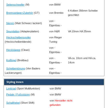
Seitenschweller
(M)
von BMW
6 Kolben 356mm Scheibe
Bremsanlage+Zubehör
(GT)
von Brembo
geschlitzt
von -
Nieren
(Matt Schwarz lackiert)
Eigenbau -
Spurplatten
(Adapterplatten)
von H&R
VA 10mm HA 35mm
Heckscheibenspoiler
von Rieger
(Heckscheibenblende)
Tuning
von -
Heckklappe
(Clean)
Eigenbau -
von -
VA ca. 10cm und HA ca.
Kotflügel
(Breitbau)
Eigenbau -
14cm
Scheibentönung
(Von Baders
von -
Lackierungen)
Eigenbau -
Styling innen
Lenkrad
(Sport Multifunktion)
von BMW
Pedale / Fußstützen
(M)
von BMW
von
Hersteller nicht
Schalthebel
(Short Shift)
gefunden