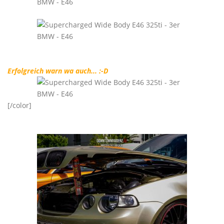
Erfolgreich warn wa auch... :-D
[/color]