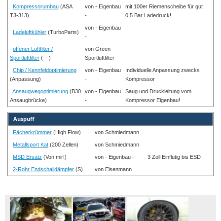
Kompressorumbau
(ASA
von - Eigenbau
mit 100er Riemenscheibe für gut
T3-313)
-
0,5 Bar Ladedruck!
von - Eigenbau
Ladeluftkühler
(TurboParts)
-
offener Luftfilter /
von Green
Sportluftfilter
(---)
Sportluftfilter
Chip / Kennfeldoptimierung
von - Eigenbau
Individuelle Anpassung zwecks
(Anpassung)
-
Kompressor
Ansaugwegoptimierung
(B30
von - Eigenbau
Saug und Druckleitung vom
Ansaugbrücke)
-
Kompressor Eigenbau!
Auspuff
Fächerkrümmer
(High Flow)
von Schmiedmann
Metallsport Kat
(200 Zellen)
von Schmiedmann
MSD Ersatz
(Von mir!)
von - Eigenbau -
3 Zoll Einflutig bis ESD
2-Rohr Endschalldämpfer
(S)
von Eisenmann