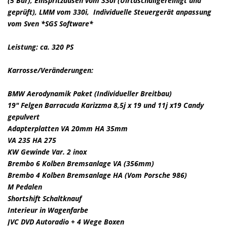
(5 Bar), Einspritzdüsen vom 330i (Ulrtaschallgereinigt und
geprüft), LMM vom 330i, Individuelle Steuergerät anpassung
vom Sven *SGS Software*
Leistung: ca. 320 PS
Karrosse/Veränderungen:
BMW Aerodynamik Paket (Individueller Breitbau)
19" Felgen Barracuda Karizzma 8,5j x 19 und 11j x19 Candy
gepulvert
Adapterplatten VA 20mm HA 35mm
VA 235 HA 275
KW Gewinde Var. 2 inox
Brembo 6 Kolben Bremsanlage VA (356mm)
Brembo 4 Kolben Bremsanlage HA (Vom Porsche 986)
M Pedalen
Shortshift Schaltknauf
Interieur in Wagenfarbe
JVC DVD Autoradio + 4 Wege Boxen