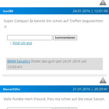
24.01.2016 | 12:01:06
tim386
Super Compact 👍 konnte ihn schon auf Treffen begutachten
☺
|
Find ich gut
BMW Fanatics
findet das gut! (am 24.01.2016 um
12:02:41)
21.01.2016 | 20:29:41
Marcel320ci
Volle Punkte mein Freund, freu ma schon auf die neue Saison.