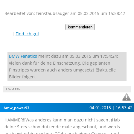
Bearbeitet von: feinstaubsauger am 05.03.2015 um 15:58:42
|
Find ich gut
BMW Fanatics
meint dazu am 05.03.2015 um 17:54:24:
vielen dank für deine Einschätzung. Die geplanten
Pinstripes wurden auch anders umgesetzt 😊aktuelle
Bilder folgen.
I ///M FAN
04.01.2015 | 16:53:42
bmw_power93
HAMMER!!Was anderes kann man dazu nicht sagen ;)Hab
deine Story schon dutzende male angeschaut, und werds
auch weiterhin machen :DFahr auch einen Compact, und