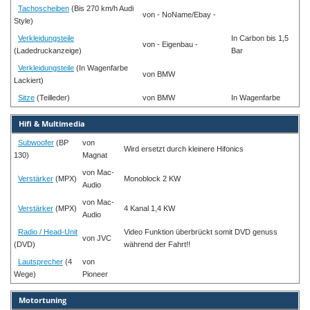
Tachoscheiben
(Bis 270 km/h Audi
von - NoName/Ebay -
Style)
Verkleidungsteile
In Carbon bis 1,5
von - Eigenbau -
(Ladedruckanzeige)
Bar
Verkleidungsteile
(In Wagenfarbe
von BMW
Lackiert)
Sitze
(Teilleder)
von BMW
In Wagenfarbe
Hifi & Multimedia
Subwoofer
(BP
von
Wird ersetzt durch kleinere Hifonics
130)
Magnat
von Mac-
Verstärker
(MPX)
Monoblock 2 KW
Audio
von Mac-
Verstärker
(MPX)
4 Kanal 1,4 KW
Audio
Radio / Head-Unit
Video Funktion überbrückt somit DVD genuss
von JVC
(DVD)
während der Fahrt!!
Lautsprecher
(4
von
Wege)
Pioneer
Motortuning