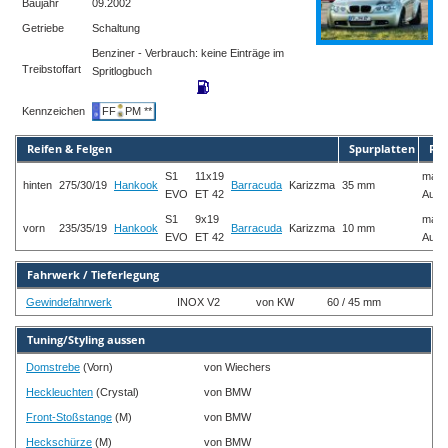
Baujahr
09.2002
Getriebe
Schaltung
Benziner - Verbrauch: keine Einträge im
Treibstoffart
Spritlogbuch
Kennzeichen
FF
PM **
Reifen & Felgen
Spurplatten
Rad
S1
11x19
mass
hinten
275/30/19
Hankook
Barracuda
Karizzma
35 mm
EVO
ET 42
Aufw
S1
9x19
mass
vorn
235/35/19
Hankook
Barracuda
Karizzma
10 mm
EVO
ET 42
Aufw
Fahrwerk / Tieferlegung
Gewindefahrwerk
INOX V2
von KW
60 / 45 mm
Tuning/Styling aussen
Domstrebe
(Vorn)
von Wiechers
Heckleuchten
(Crystal)
von BMW
Front-Stoßstange
(M)
von BMW
Heckschürze
(M)
von BMW