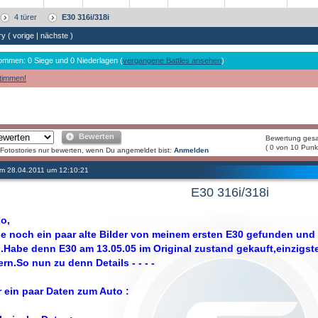
4 türer
E30 316i/318i
ry (
vorige
|
nächste
)
ommen: 0 Siege und 0 Niederlagen (
vergangene Battles ansehen
)
timmen!
Bewerten
Bewertung ges
( 0 von 10 Punk
Fotostories nur bewerten, wenn Du angemeldet bist:
Anmelden
 am 28.04.2011 um 12:10:21
E30 316i/318i
lo,
e noch ein paar alte Bilder von meinem ersten E30 gefunden und d
n.Habe denn E30 am 13.05.05 im Original zustand gekauft,einzigst
ern.So nun zu denn Details - - - -
r ein paar Daten zum Auto :