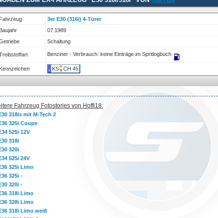
HOFFI18
Fahrzeug
3er E30 (316i) 4-Türer
Baujahr
07.1989
Getriebe
Schaltung
Benziner - Verbrauch: keine Einträge im Spritlogbuch
reibstoffart
Kennzeichen
KS
CH 45
itere Fahrzeug Fotostories von Hoffi18:
E30 318is mit M-Tech 2
E36 325i Coupe
E34 525i 12V
E30 318i
E30 320i
E34 525i 24V
E36 325i Limo
E36 325i -
E30 320i -
E36 318i Limo
E36 328i Limo
E36 318i Limo weiß