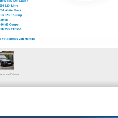
BMW E36 328i Coupe
E36 320i Limo
E36 White Shark
E36 323i Touring
e39 M5
e36 M3 Coupe
e90 335i TTE550
e
Fotostories von Hoffi18
ude am Fahren