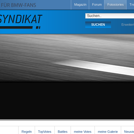
Magazin
Forum
Fotostories
Tr
Erweiter
Regeln
TopVotes
Battles
meine Votes
meine Galerie
Neuste