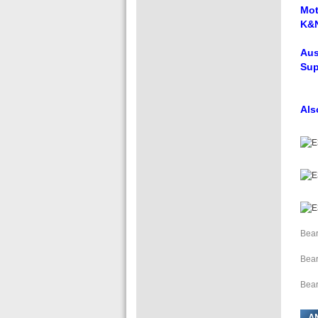
Mot
K&N
Aus
Sup
Als
Bear
Bear
Bear
A