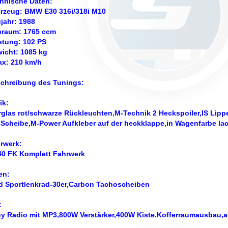
hnische Daten:
rzeug: BMW E30 316i/318i M10
jahr: 1988
raum: 1765 ccm
stung: 102 PS
icht: 1085 kg
x: 210 km/h
chreibung des Tunings:
ik:
rglas rot/schwarze Rückleuchten,M-Technik 2 Heckspoiler,IS Lippe
 Scheibe,M-Power Aufkleber auf der heckklappe,in Wagenfarbe la
rwerk:
40 FK Komplett Fahrwerk
en:
d Sportlenkrad-30er,Carbon Tachoscheiben
:
y Radio mit MP3,800W Verstärker,400W Kiste.Kofferraumausbau,abe