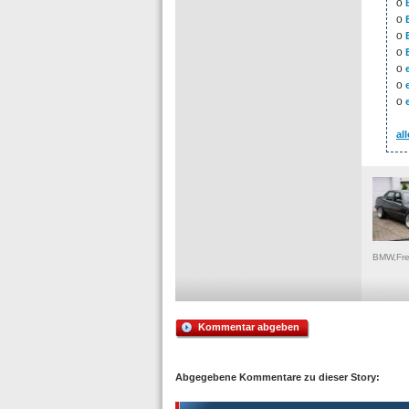
o
o
o
o
o
o
o
all
BMW,Fre
Kommentar abgeben
Abgegebene Kommentare zu dieser Story: