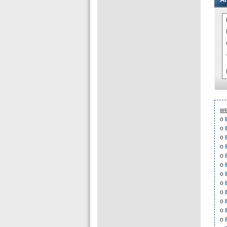
T
we
o
o
o
o
o
o
o
o
o
o
o
o