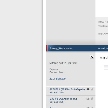
BMW E30
Vorstan
http://w
Jonny_Wulfcastle
erstellt
war b
Mitglied seit: 29.09.2008
Bayern
Deutschland
2717 Beiträge
327i E21 (Wolf im Schafspelz)
3er E21 320
E30 V8 6Gang M-Tech2
3er E30 325i