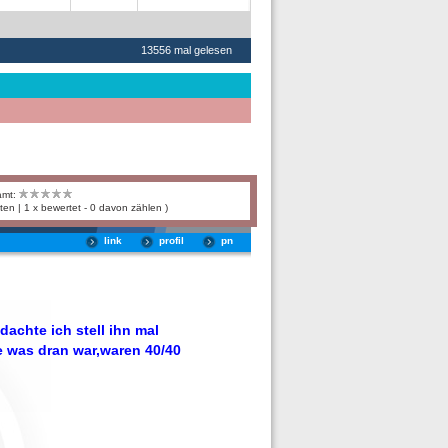
13556 mal gelesen
amt:
ten | 1 x bewertet - 0 davon zählen )
link
profil
pn
achte ich stell ihn mal
e was dran war,waren 40/40