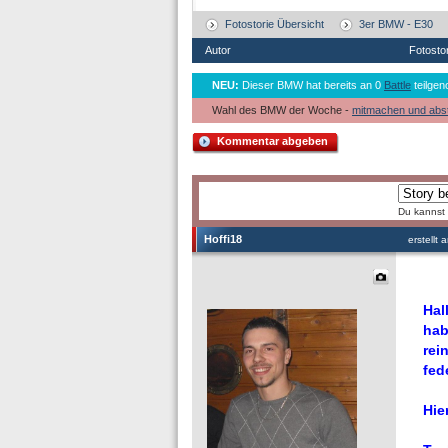
Fotostorie Übersicht
3er BMW - E30
Autor
Fotosto
NEU:
Dieser BMW hat bereits an 0
Battle
teilgen
Wahl des BMW der Woche -
mitmachen und abs
Kommentar abgeben
Du kannst 
Hoffi18
erstellt
Hal
hab
rei
fed
Hie