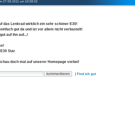
 am 27.09.2011 um 19:58:02
!
uf das Lenkrad wirklich ein sehr schöner E30!
 einfach gut da und ist vor allem nicht verbastelt!
ut auf ihn auf...!
se!
E30 Star
 Schau doch mal auf unserer Homepage vorbei!
|
Find ich gut