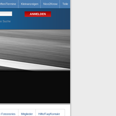
effen/Termine
Kleinanzeigen
Nice2Know
Teile
te Suche
 Fotostories
Mitglieder
Hilfe/Faq/Kontakt