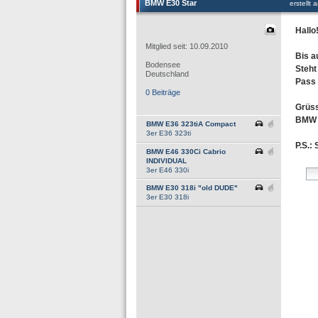
BMW E30 Star
erstellt
Hallo
Mitglied seit: 10.09.2010
Bis a
Bodensee
Steht
Deutschland
Pass g
0 Beiträge
Grüs
BMW 
BMW E36 323tiA Compact
3er E36 323ti
P.S.:
BMW E46 330Ci Cabrio
INDIVIDUAL
3er E46 330i
BMW E30 318i "old DUDE"
3er E30 318i