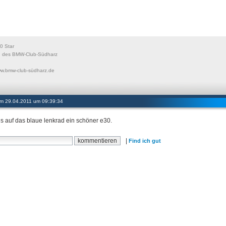
 Star
d des BMW-Club-Südharz
ww.bmw-club-südharz.de
 am 29.04.2011 um 09:39:34
is auf das blaue lenkrad ein schöner e30.
|
Find ich gut