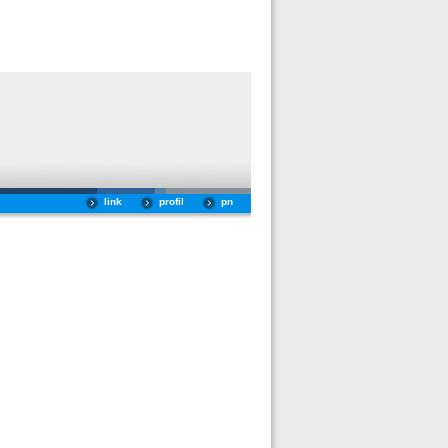
link
profil
pn