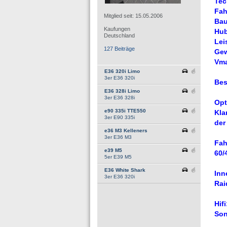
Tec
Fah
Mitglied seit: 15.05.2006
Bau
Kaufungen
Hub
Deutschland
Lei
127 Beiträge
Gew
Vma
E36 320i Limo
3er E36 320i
Bes
E36 328i Limo
3er E36 328i
Opt
e90 335i TTE550
Kla
3er E90 335i
der
e36 M3 Kelleners
3er E36 M3
Fah
e39 M5
60/
5er E39 M5
E36 White Shark
Inn
3er E36 320i
Rai
Hifi
Son