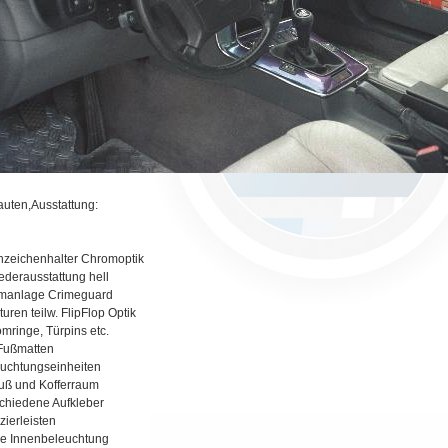
uten,Ausstattung:
zeichenhalter Chromoptik
lederausstattung hell
rmanlage Crimeguard
uren teilw. FlipFlop Optik
mringe, Türpins etc.
Fußmatten
uchtungseinheiten
uß und Kofferraum
chiedene Aufkleber
zierleisten
e Innenbeleuchtung