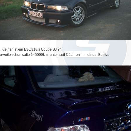
 Kleiner ist ein E36/318is Coupe BJ 94
lerweile schon satte 145000km runter, seit 3 Jahren in meinem Besitz.