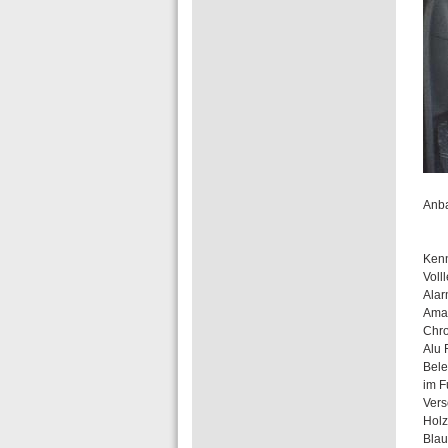
Anba
Kenn
Voll
Ala
Amat
Chro
Alu 
Bele
im F
Vers
Holz
Blau