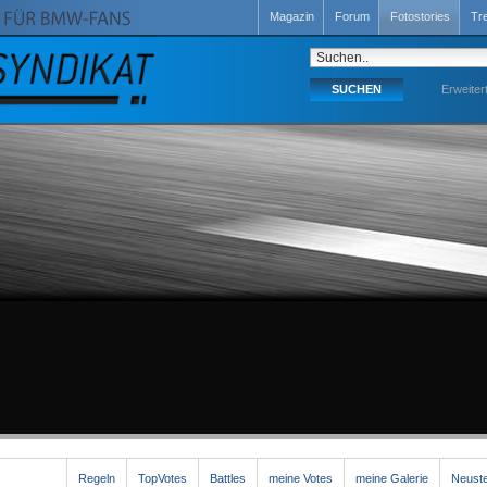
Magazin
Forum
Fotostories
Tr
Erweiter
Regeln
TopVotes
Battles
meine Votes
meine Galerie
Neuste