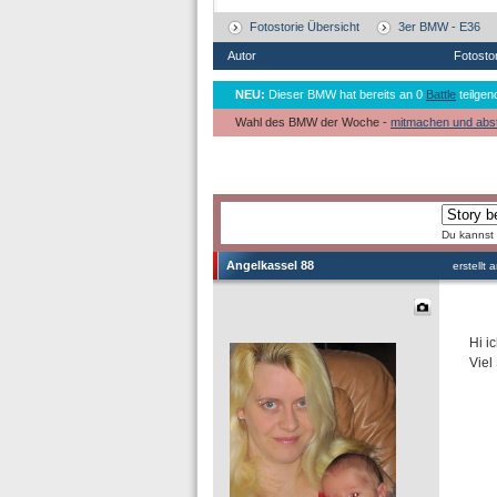
Fotostorie Übersicht
3er BMW - E36
Autor
Fotosto
NEU:
Dieser BMW hat bereits an 0
Battle
teilgen
Wahl des BMW der Woche -
mitmachen und abs
Du kannst 
Angelkassel 88
erstellt
Hi i
Viel