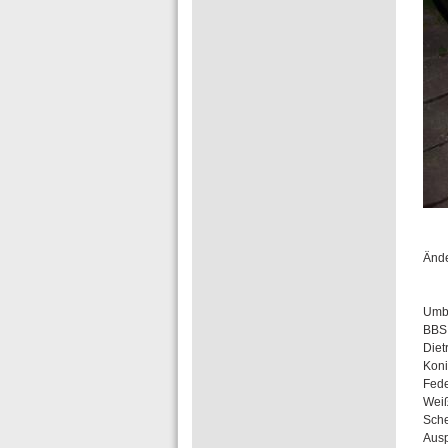
Änd
Umb
BBS 
Diet
Koni
Fed
Weiß
Sche
Ausp