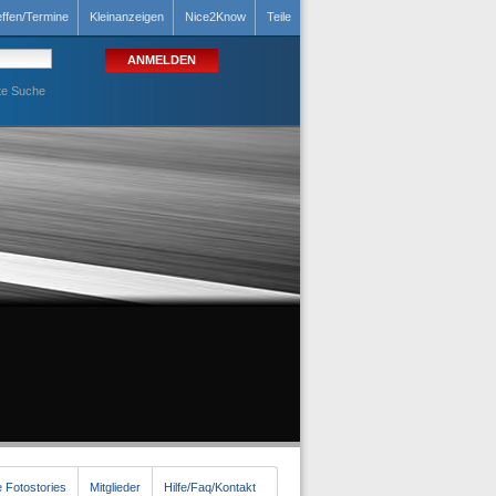
effen/Termine
Kleinanzeigen
Nice2Know
Teile
te Suche
 Fotostories
Mitglieder
Hilfe/Faq/Kontakt