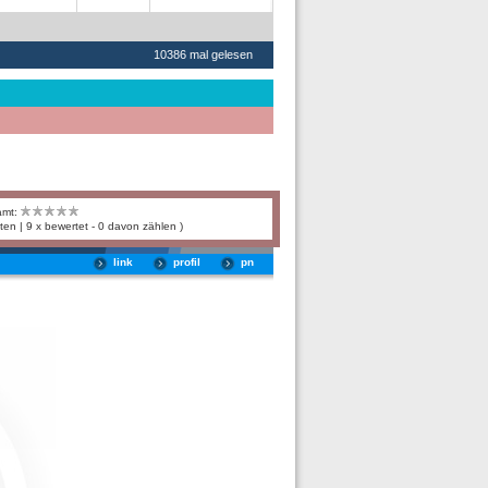
10386 mal gelesen
amt:
ten | 9 x bewertet - 0 davon zählen )
link
profil
pn