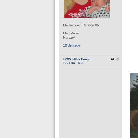
Mitglied seit: 15.06.2005
Mo I Rana
Norway
10 Beiträge
BMW 318is Coupe
3er E36 318is