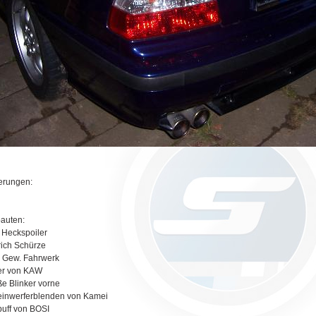
erungen:
auten:
Heckspoiler
rich Schürze
 Gew. Fahrwerk
er von KAW
e Blinker vorne
inwerferblenden von Kamei
uff von BOSI