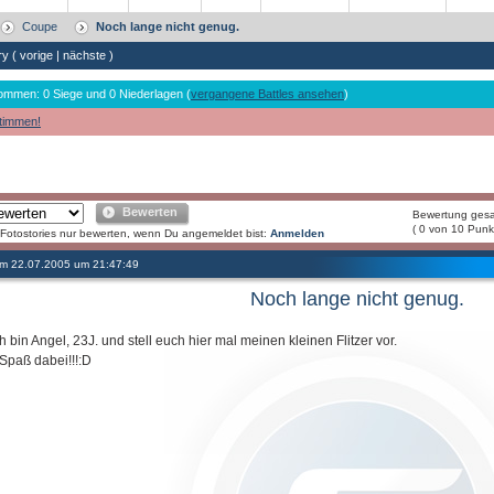
Coupe
Noch lange nicht genug.
ry (
vorige
|
nächste
)
ommen: 0 Siege und 0 Niederlagen (
vergangene Battles ansehen
)
timmen!
Bewerten
Bewertung ges
( 0 von 10 Punk
Fotostories nur bewerten, wenn Du angemeldet bist:
Anmelden
 am 22.07.2005 um 21:47:49
Noch lange nicht genug.
ch bin Angel, 23J. und stell euch hier mal meinen kleinen Flitzer vor.
 Spaß dabei!!!:D