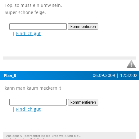
Top, so muss ein Bmw sein.
Super schöne felge.
|
Find ich gut
06.09.2009 | 12:32:02
Plan_B
kann man kaum meckern ;)
|
Find ich gut
Aus dem All betrachtet ist die Erde weiß und blau.