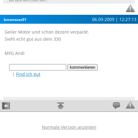
...das kann kein Zufall sein...
06.09.2009 | 12:27:13
bmwracer01
Geiler Motor und schön dezent verpackt.
Sieht echt gut aus dein 330
MFG Andi
|
Find ich gut
Normale Version anzeigen