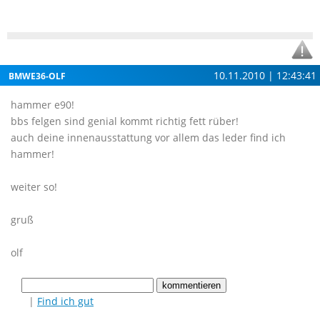
10.11.2010 | 12:43:41
BMWE36-OLF
hammer e90!
bbs felgen sind genial kommt richtig fett rüber!
auch deine innenausstattung vor allem das leder find ich
hammer!
weiter so!
gruß
olf
|
Find ich gut