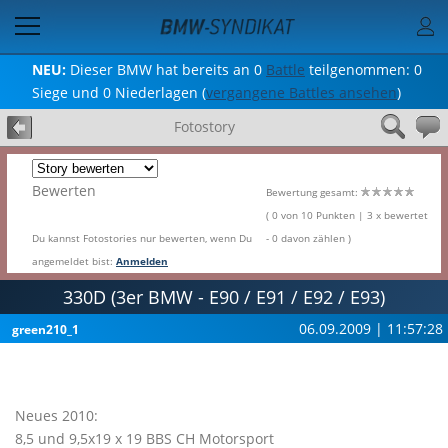
NEU:
Dieser BMW hat bereits an 0
Battle
teilgenommen: 0
Siege und 0 Niederlagen (
vergangene Battles ansehen
)
Fotostory
Bewerten
Bewertung gesamt:
( 0 von 10 Punkten | 3 x bewertet
Du kannst Fotostories nur bewerten, wenn Du
- 0 davon zählen )
angemeldet bist:
Anmelden
330D (3er BMW - E90 / E91 / E92 / E93)
06.09.2009 | 11:57:28
green210_1
Neues 2010:
8,5 und 9,5x19 x 19 BBS CH Motorsport