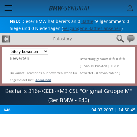
NEU:
Dieser BMW hat bereits an 0
Battle
teilgenommen: 0
Siege und 0 Niederlagen (
vergangene Battles ansehen
)
Fotostory
Bewerten
Bewertung gesamt:
( 0 von 10 Punkten | 168 x
Du kannst Fotostories nur bewerten, wenn Du
bewertet - 0 davon zählen )
angemeldet bist:
Anmelden
Becha`s 316i->333i->M3 CSL "Original Gruppe M"
(3er BMW - E46)
04.07.2007 | 14:50:45
b46