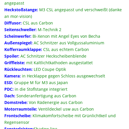
angepasst
Heckstoßstange:
M3 CSL angepasst und verschweißt (danke
an mor-vision)
Diffusor:
CSL aus Carbon
Seitenschweller:
M-Technik 2
Scheinwerfer:
Bi-Xenon mit Angel Eyes von Becha
Außenspiegel:
AC Schnitzer aus Vollgussaluminium
Kofferraumklappe:
CSL aus echtem Carbon
Spoiler:
AC Schnitzer Heckscheibenblende
Griffleiste:
mit Kaltlichtkathoden ausgestattet
Rückleuchten:
LED Coupe Optik
Kamera:
in Hecklappe gegen Schloss ausgewechselt
ESD:
Gruppe M für M3 aus Japan
PDC:
in die Stoﬂstange integriert
Dach:
Sonderanfertigung aus Carbon
Domstrebe:
Von Rädenergie aus Carbon
Motorraumteile:
Ventildeckel usw aus Carbon
Frontscheibe:
Klimakomfortscheibe mit Grünlichtkeil und
Regensensor
Fensterleisten:
Shadow line