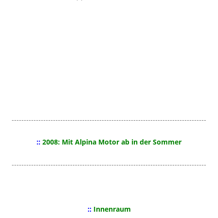
--------------------------------------------------------------------------------
::
2008: Mit Alpina Motor ab in der Sommer
--------------------------------------------------------------------------------
::
Innenraum