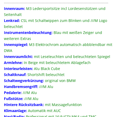
--------------------------------------------------------------------------------
Innenraum:
M3 Ledersportsitze incl Lordesenstützen und
Seitenhalt
Lenkrad:
CSL mit Schaltwippen zum Blinken und ///M Logo
beleuchtet
Instrumentenbeleuchtung:
Blau mit weißen Zeiger und
weiteren Extras
Innenspiegel:
M3 Elektrochrom automatisch abbblendbar mit
DWA
Innenraumlicht:
mit Leseleuchten und beleuchteten Spiegel
Armlehne:
In Beige mit beleuchtetem Ablagefach
Interieurleisten:
Alu Black Cube
Schaltknauf:
Shortshift beleuchtet
Schaltwegverkürzung:
original von BMW
Handbremsengriff:
///M Alu
Pedalerie:
///M Alu
Fußstütze:
///M Alu
Hintere Rücksitzbank:
mit Massagefunktion
Klimaanlage:
Automatik mit AUC
Navi/Radio:
Professional mit 16:9 (CD) MK4 und TMC