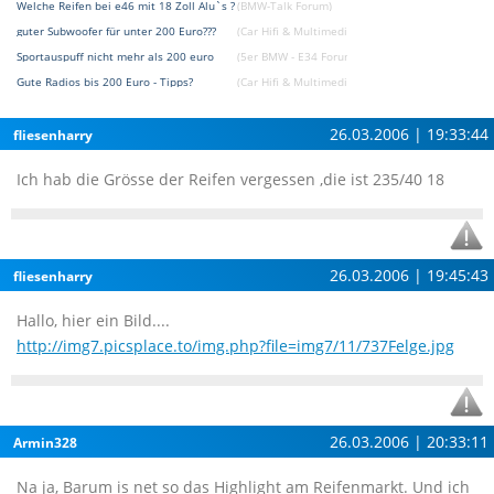
Welche Reifen bei e46 mit 18 Zoll Alu`s ?
(BMW-Talk Forum)
guter Subwoofer für unter 200 Euro???
(Car Hifi & Multimedia & Navigation Forum)
Sportauspuff nicht mehr als 200 euro
(5er BMW - E34 Forum)
Gute Radios bis 200 Euro - Tipps?
(Car Hifi & Multimedia & Navigation Forum)
26.03.2006 | 19:33:44
fliesenharry
Ich hab die Grösse der Reifen vergessen ,die ist 235/40 18
26.03.2006 | 19:45:43
fliesenharry
Hallo, hier ein Bild....
http://img7.picsplace.to/img.php?file=img7/11/737Felge.jpg
26.03.2006 | 20:33:11
Armin328
Na ja, Barum is net so das Highlight am Reifenmarkt. Und ich