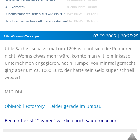
Ü-Ei Verbot???
(Geplaudere Forum)
Rundinstrumente sehen aus wie ein "Ei"
(5er BMW - E39 Forum)
Handbremse nachgestellt, jetzt rastet sie nicht ei
(3er BMW - E36 Forum)
07.09.2005 | 20:25:25
Obi-Wan-325coupe
Üble Sache...schätze mal um 120Eus lohnt sich die Rennerei
nicht. Wenns etwas mehr wäre, könnte man vllt. ein Inkasso
Unternehmen engagieren, hat n Kumpel von mir mal gemacht
ging aber um ca. 1000 Euro, der hatte sein Geld super schnell
wieder!
MfG Obi
____________________________
ObiMobil-Fotostory---Leider gerade im Umbau
Bei mir heisst "Cleanen" wirklich noch saubermachen!