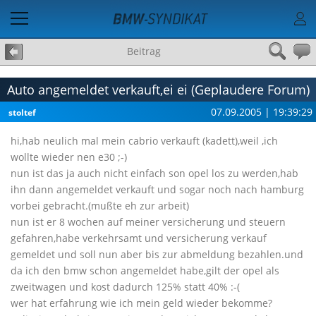
Beitrag
Auto angemeldet verkauft,ei ei (Geplaudere Forum)
07.09.2005 | 19:39:29
stoltef
hi,hab neulich mal mein cabrio verkauft (kadett),weil ,ich
wollte wieder nen e30 ;-)
nun ist das ja auch nicht einfach son opel los zu werden,hab
ihn dann angemeldet verkauft und sogar noch nach hamburg
vorbei gebracht.(mußte eh zur arbeit)
nun ist er 8 wochen auf meiner versicherung und steuern
gefahren,habe verkehrsamt und versicherung verkauf
gemeldet und soll nun aber bis zur abmeldung bezahlen.und
da ich den bmw schon angemeldet habe,gilt der opel als
zweitwagen und kost dadurch 125% statt 40% :-(
wer hat erfahrung wie ich mein geld wieder bekomme?