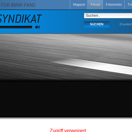
Magazin
Forum
Fotostories
Tr
Erweiter
Zugriff verweigert