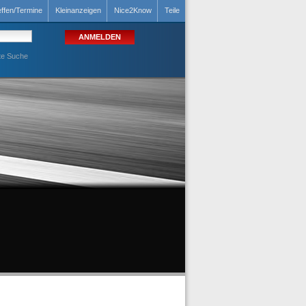
effen/Termine
Kleinanzeigen
Nice2Know
Teile
te Suche