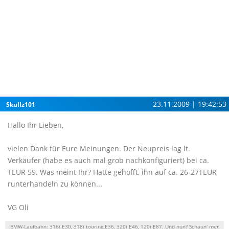
23.11.2009 | 19:42:53
Skullz101
Hallo Ihr Lieben,
vielen Dank für Eure Meinungen. Der Neupreis lag lt.
Verkäufer (habe es auch mal grob nachkonfiguriert) bei ca.
TEUR 59. Was meint Ihr? Hatte gehofft, ihn auf ca. 26-27TEUR
runterhandeln zu können...
VG Oli
BMW-Laufbahn: 316i E30, 318i touring E36, 320i E46, 120i E87. Und nun? Schaun' mer