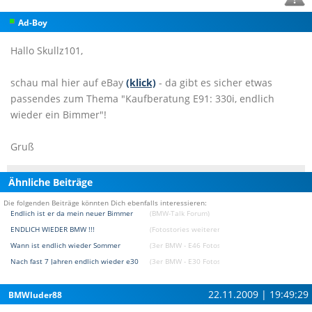
Ad-Boy
Hallo Skullz101,
schau mal hier auf eBay
(klick)
- da gibt es sicher etwas
passendes zum Thema "Kaufberatung E91: 330i, endlich
wieder ein Bimmer"!
Gruß
Ähnliche Beiträge
Die folgenden Beiträge könnten Dich ebenfalls interessieren:
Endlich ist er da mein neuer Bimmer
(BMW-Talk Forum)
ENDLICH WIEDER BMW !!!
(Fotostories weiterer BMW Modelle Fotostories)
Wann ist endlich wieder Sommer
(3er BMW - E46 Fotostories)
Nach fast 7 Jahren endlich wieder e30
(3er BMW - E30 Fotostories)
22.11.2009 | 19:49:29
BMWluder88