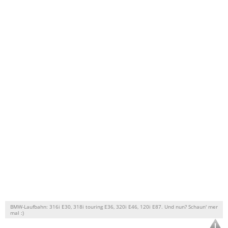
BMW-Laufbahn: 316i E30, 318i touring E36, 320i E46, 120i E87. Und nun? Schaun' mer
mal :)