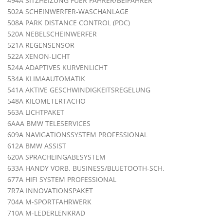
494A SITZHEIZUNG FUER FAHRER/BEIFAHRER
502A SCHEINWERFER-WASCHANLAGE
508A PARK DISTANCE CONTROL (PDC)
520A NEBELSCHEINWERFER
521A REGENSENSOR
522A XENON-LICHT
524A ADAPTIVES KURVENLICHT
534A KLIMAAUTOMATIK
541A AKTIVE GESCHWINDIGKEITSREGELUNG
548A KILOMETERTACHO
563A LICHTPAKET
6AAA BMW TELESERVICES
609A NAVIGATIONSSYSTEM PROFESSIONAL
612A BMW ASSIST
620A SPRACHEINGABESYSTEM
633A HANDY VORB. BUSINESS/BLUETOOTH-SCH.
677A HIFI SYSTEM PROFESSIONAL
7R7A INNOVATIONSPAKET
704A M-SPORTFAHRWERK
710A M-LEDERLENKRAD