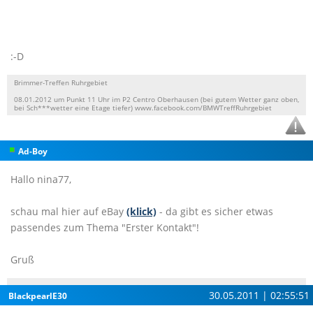
:-D
Brimmer-Treffen Ruhrgebiet
08.01.2012 um Punkt 11 Uhr im P2 Centro Oberhausen (bei gutem Wetter ganz oben,
bei Sch***wetter eine Etage tiefer) www.facebook.com/BMWTreffRuhrgebiet
Ad-Boy
Hallo nina77,
schau mal hier auf eBay
(klick)
- da gibt es sicher etwas
passendes zum Thema "Erster Kontakt"!
Gruß
30.05.2011 | 02:55:51
BlackpearlE30