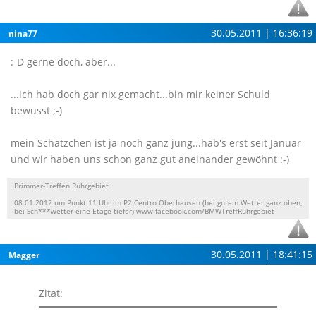
30.05.2011 | 16:36:19
nina77
:-D gerne doch, aber...
...ich hab doch gar nix gemacht...bin mir keiner Schuld
bewusst ;-)
mein Schätzchen ist ja noch ganz jung...hab's erst seit Januar
und wir haben uns schon ganz gut aneinander gewöhnt :-)
Brimmer-Treffen Ruhrgebiet
08.01.2012 um Punkt 11 Uhr im P2 Centro Oberhausen (bei gutem Wetter ganz oben,
bei Sch***wetter eine Etage tiefer) www.facebook.com/BMWTreffRuhrgebiet
30.05.2011 | 18:41:15
Magger
Zitat: