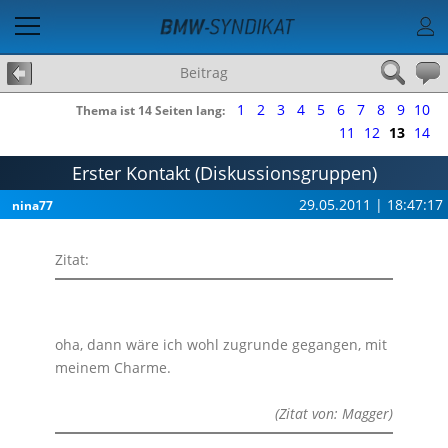
Beitrag
1
2
3
4
5
6
7
8
9
10
Thema ist 14 Seiten lang:
11
12
13
14
Erster Kontakt (Diskussionsgruppen)
29.05.2011 | 18:47:17
nina77
Zitat:
oha, dann wäre ich wohl zugrunde gegangen, mit
meinem Charme.
(Zitat von: Magger)