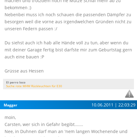
machen und trotzdem noch ne Mütze Schlaf mehr ab zu
bekommen ;)
Nebenbei muss ich noch schauen die passenden Dämpfer zu
besorgen weil die vorne aus irgendwelchen Gründen nicht zu
unseren Federn passen :/
Du siehst auch ich hab alle Hände voll zu tun, aber wenn du
mit deiner Garage fertig bist darfste mir zum Geburtstag gern
auch eine bauen :P
Grüsse aus Hessen
El perro loco
Suche rote MHW Rückleuchten für E30
10.06.2011 | 22:03:29
Magger
moin,
Carsten, wer sich in Gefahr begibt.......
Nee, in Duhnen darf man an 'nem langen Wochenende und