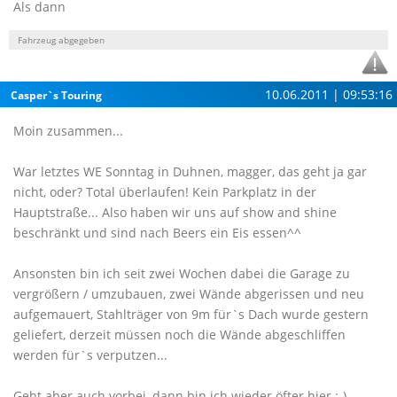
Als dann
Fahrzeug abgegeben
10.06.2011 | 09:53:16
Casper`s Touring
Moin zusammen...
War letztes WE Sonntag in Duhnen, magger, das geht ja gar
nicht, oder? Total überlaufen! Kein Parkplatz in der
Hauptstraße... Also haben wir uns auf show and shine
beschränkt und sind nach Beers ein Eis essen^^
Ansonsten bin ich seit zwei Wochen dabei die Garage zu
vergrößern / umzubauen, zwei Wände abgerissen und neu
aufgemauert, Stahlträger von 9m für`s Dach wurde gestern
geliefert, derzeit müssen noch die Wände abgeschliffen
werden für`s verputzen...
Geht aber auch vorbei, dann bin ich wieder öfter hier :-)