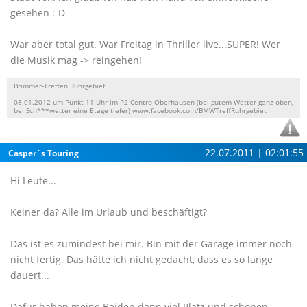
gesehen :-D
War aber total gut. War Freitag in Thriller live...SUPER! Wer
die Musik mag -> reingehen!
Brimmer-Treffen Ruhrgebiet
08.01.2012 um Punkt 11 Uhr im P2 Centro Oberhausen (bei gutem Wetter ganz oben,
bei Sch***wetter eine Etage tiefer) www.facebook.com/BMWTreffRuhrgebiet
22.07.2011 | 02:01:55
Casper`s Touring
Hi Leute...
Keiner da? Alle im Urlaub und beschäftigt?
Das ist es zumindest bei mir. Bin mit der Garage immer noch
nicht fertig. Das hätte ich nicht gedacht, dass es so lange
dauert...
Dafür haben meine Beiden dann viel Platz und schönen