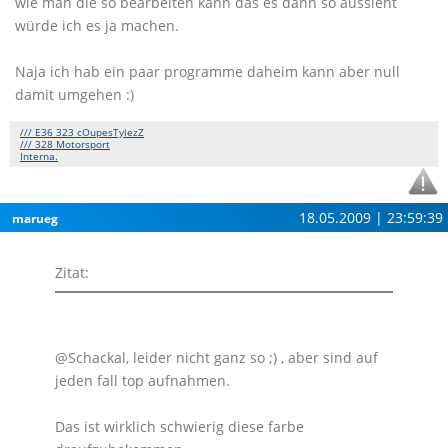
wie man die so bearbeiten kann das es dann so aussieht
würde ich es ja machen.
Naja ich hab ein paar programme daheim kann aber null
damit umgehen :)
/// E36 323 cOupesTylezZ
/// 328 Motorsport
Interna.
18.05.2009 | 23:59:39
marueg
Zitat:
@Schackal, leider nicht ganz so ;) , aber sind auf
jeden fall top aufnahmen.
Das ist wirklich schwierig diese farbe