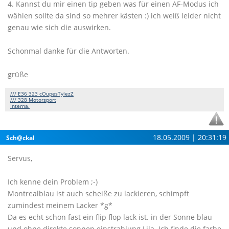
4. Kannst du mir einen tip geben was für einen AF-Modus ich
wählen sollte da sind so mehrer kästen :) ich weiß leider nicht
genau wie sich die auswirken.
Schonmal danke für die Antworten.
grüße
/// E36 323 cOupesTylezZ
/// 328 Motorsport
Interna.
18.05.2009 | 20:31:19
Sch@ckal
Servus,
Ich kenne dein Problem ;-)
Montrealblau ist auch scheiße zu lackieren, schimpft
zumindest meinem Lacker *g*
Da es echt schon fast ein flip flop lack ist. in der Sonne blau
und ohne direkte sonnen einstrahlung Lila. Ich finde die farbe