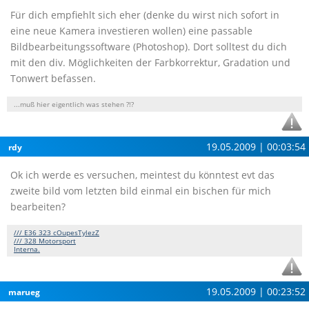
Für dich empfiehlt sich eher (denke du wirst nich sofort in
eine neue Kamera investieren wollen) eine passable
Bildbearbeitungssoftware (Photoshop). Dort solltest du dich
mit den div. Möglichkeiten der Farbkorrektur, Gradation und
Tonwert befassen.
...muß hier eigentlich was stehen ?!?
19.05.2009 | 00:03:54
rdy
Ok ich werde es versuchen, meintest du könntest evt das
zweite bild vom letzten bild einmal ein bischen für mich
bearbeiten?
/// E36 323 cOupesTylezZ
/// 328 Motorsport
Interna.
19.05.2009 | 00:23:52
marueg