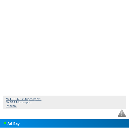
/// E36 323 cOupesTylezZ
/// 328 Motorsport
Interna.
Ad-Boy