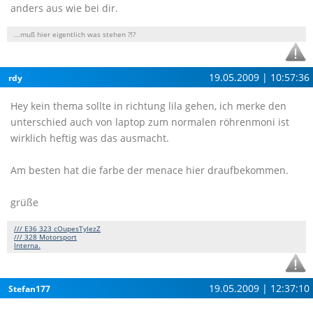
anders aus wie bei dir.
...muß hier eigentlich was stehen ?!?
19.05.2009 | 10:57:36
rdy
Hey kein thema sollte in richtung lila gehen, ich merke den
unterschied auch von laptop zum normalen röhrenmoni ist
wirklich heftig was das ausmacht.
Am besten hat die farbe der menace hier draufbekommen.
grüße
/// E36 323 cOupesTylezZ
/// 328 Motorsport
Interna.
19.05.2009 | 12:37:10
Stefan177