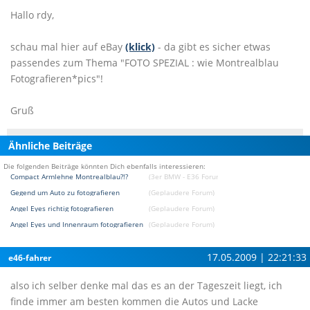
Hallo rdy,
schau mal hier auf eBay
(klick)
- da gibt es sicher etwas
passendes zum Thema "FOTO SPEZIAL : wie Montrealblau
Fotografieren*pics"!
Gruß
Ähnliche Beiträge
Die folgenden Beiträge könnten Dich ebenfalls interessieren:
Compact Armlehne Montrealblau?!?
(3er BMW - E36 Forum)
Gegend um Auto zu fotografieren
(Geplaudere Forum)
Angel Eyes richtig fotografieren
(Geplaudere Forum)
Angel Eyes und Innenraum fotografieren
(Geplaudere Forum)
17.05.2009 | 22:21:33
e46-fahrer
also ich selber denke mal das es an der Tageszeit liegt, ich
finde immer am besten kommen die Autos und Lacke