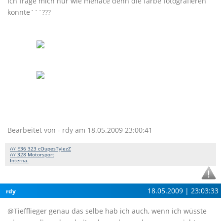
Ich frage mich nur wie menace denn die farbe fotografieren
konnte```???
Bearbeitet von - rdy am 18.05.2009 23:00:41
/// E36 323 cOupesTylezZ
/// 328 Motorsport
Interna.
18.05.2009 | 23:03:33
rdy
@Tiefflieger genau das selbe hab ich auch, wenn ich wüsste