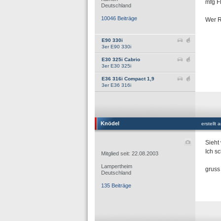
mfg 
Deutschland
10046 Beiträge
Wer Re
E90 330i
3er E90 330i
E30 325i Cabrio
3er E30 325i
E36 316i Compact 1,9
3er E36 316i
Knödel
erstellt
Sieht
Ich s
Mitglied seit: 22.08.2003
Lampertheim
gruss
Deutschland
135 Beiträge