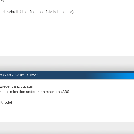
FRY
chtschreibfehler findet, darf sie behalten. :o)
 am 07.09.2003 um 15:16:20
 wieder ganz gut aus
chliess mich den anderen an mach das ABS!
 Knödel