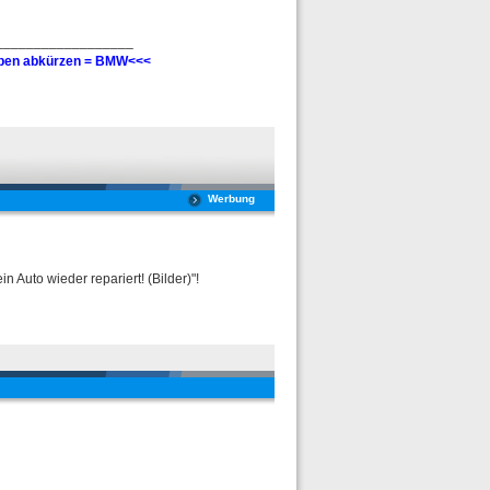
__________________
taben abkürzen = BMW<<<
Werbung
Auto wieder repariert! (Bilder)"!