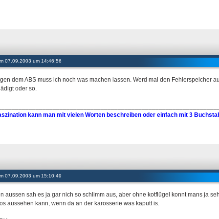
 am 07.09.2003 um 14:46:56
egen dem ABS muss ich noch was machen lassen. Werd mal den Fehlerspeicher ausle
ädigt oder so.
________________________________________________________________
szination kann man mit vielen Worten beschreiben oder einfach mit 3 Buchs
 am 07.09.2003 um 15:10:49
on aussen sah es ja gar nich so schlimm aus, aber ohne kotflügel konnt mans ja seh
os aussehen kann, wenn da an der karosserie was kaputt is.