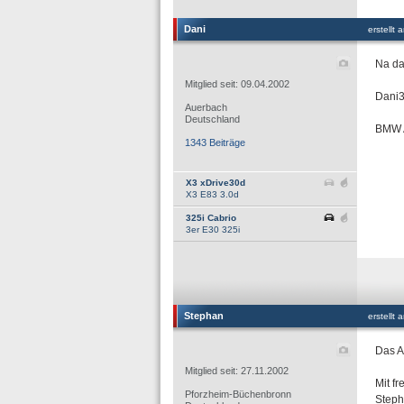
Dani
erstellt
Na da
Mitglied seit: 09.04.2002
Dani3
Auerbach
Deutschland
BMW 
1343 Beiträge
X3 xDrive30d
X3 E83 3.0d
325i Cabrio
3er E30 325i
Stephan
erstellt
Das A
Mitglied seit: 27.11.2002
Mit f
Pforzheim-Büchenbronn
Step