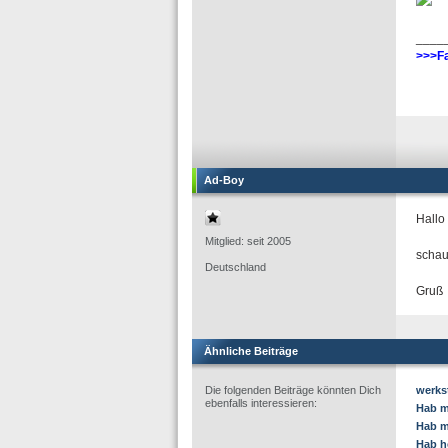
____
>>>Fa
Ad-Boy
Hallo 
Mitglied: seit 2005
schau
Deutschland
Gruß
Ähnliche Beiträge
Die folgenden Beiträge könnten Dich
werks
ebenfalls interessieren:
Hab me
Hab me
Hab h