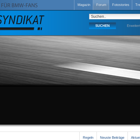
Magazin
Forum
Fotostories
Tr
Erweiter
Regeln
Neuste Beiträge
Aktue