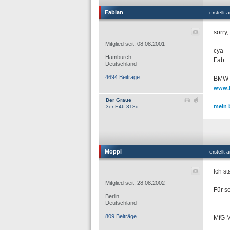
Fabian
erstellt
sorry
Mitglied seit: 08.08.2001
cya
Hamburch
Fab
Deutschland
4694 Beiträge
BMW-F
www.b
Der Graue
mein 
3er E46 318d
Moppi
erstellt
Ich s
Mitglied seit: 28.08.2002
Für s
Berlin
Deutschland
809 Beiträge
MfG 