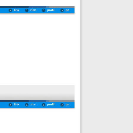
link
zitat
profil
pn
link
zitat
profil
pn