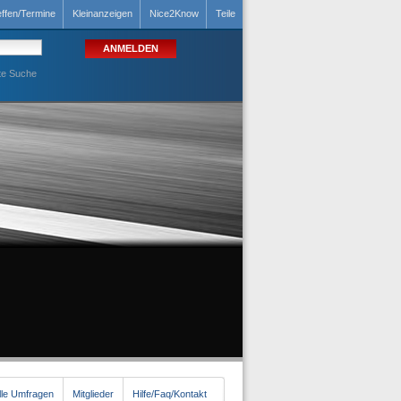
effen/Termine
Kleinanzeigen
Nice2Know
Teile
te Suche
lle Umfragen
Mitglieder
Hilfe/Faq/Kontakt