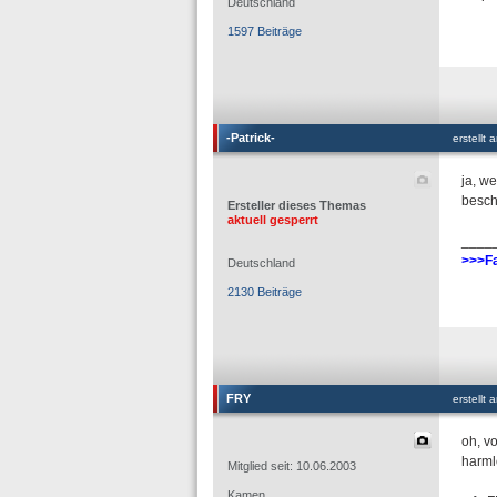
Deutschland
1597 Beiträge
-Patrick-
erstellt
ja, w
besch
Ersteller dieses Themas
aktuell gesperrt
____
>>>Fa
Deutschland
2130 Beiträge
FRY
erstellt
oh, v
harml
Mitglied seit: 10.06.2003
Kamen