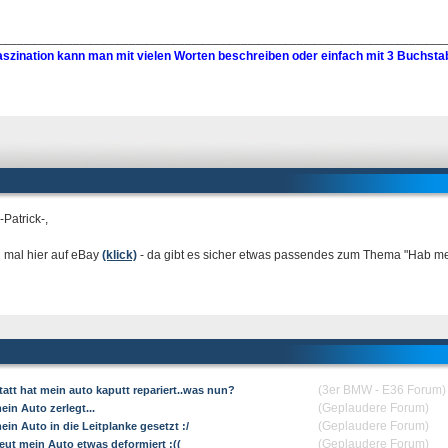
________________________________________________________________
szination kann man mit vielen Worten beschreiben oder einfach mit 3 Buchs
-Patrick-,
 mal hier auf eBay
(klick)
- da gibt es sicher etwas passendes zum Thema "Hab mein 
(3er BMW - E36 Forum)
tatt hat mein auto kaputt repariert..was nun?
(Geplaudere Forum)
in Auto zerlegt...
(Geplaudere Forum)
in Auto in die Leitplanke gesetzt :/
(Geplaudere Forum)
eut mein Auto etwas deformiert :((