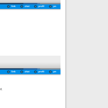
link
zitat
profil
pn
link
zitat
profil
pn
t.