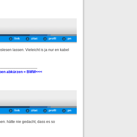
link
zitat
profil
pn
sen lassen. Vieleicht is ja nur en kabel
__________________
taben abkürzen = BMW<<<
link
zitat
profil
pn
en. hätte nie gedacht, dass es so