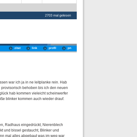
2703 mal gelesen
zitat
link
profil
pn
sen war ich ja in ne leitplanke rein. Hab
 provisorisch behoben bis ich den neuen
glück hab kommen vieleicht scheinwerfer
weiße blinker kommen auch wieder drauf.
n, Radhaus eingedrückt, Nierenblech
ckt und bissel gestaucht, Blinker und
ann mal alles abgebaut was im weg war