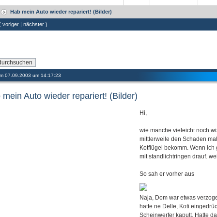
Hab mein Auto wieder repariert! (Bilder)
 (
voriger
|
nächster
)
 am 07.09.2003 um 14:17:23
mein Auto wieder repariert! (Bilder)
Hi,
wie manche vieleicht noch wis
mittlerweile den Schaden mal
Kotflügel bekomm. Wenn ich 
mit standlichtringen drauf. 
So sah er vorher aus
Naja, Dom war etwas verzoge
hatte ne Delle, Koti eingedrü
Scheinwerfer kaputt. Hatte d