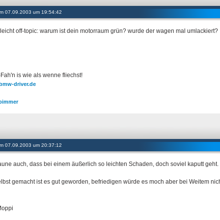
 am 07.09.2003 um 19:54:42
, leicht off-topic: warum ist dein motorraum grün? wurde der wagen mal umlackiert?
ah'n is wie als wenne fliechst!
mw-driver.de
bimmer
 am 07.09.2003 um 20:37:12
taune auch, dass bei einem äußerlich so leichten Schaden, doch soviel kaputt geht.
elbst gemacht ist es gut geworden, befriedigen würde es moch aber bei Weitem nich
Moppi