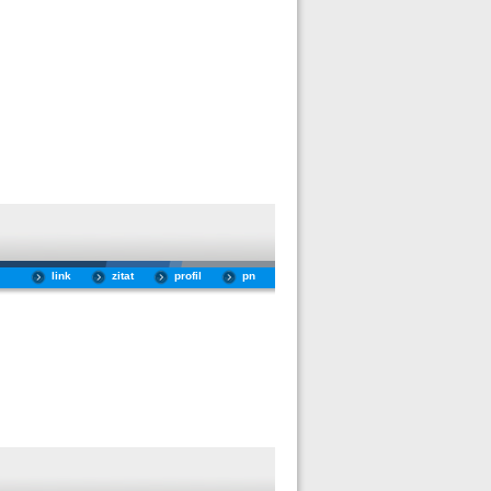
link
zitat
profil
pn