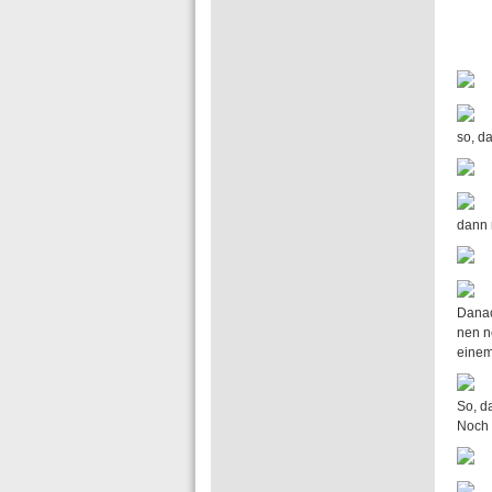
so, d
dann 
Danac
nen n
einem 
So, d
Noch 