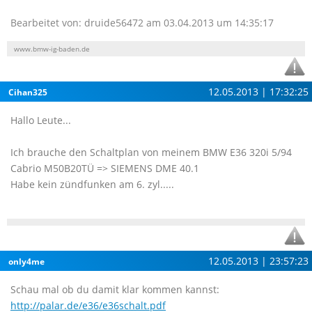
Bearbeitet von: druide56472 am 03.04.2013 um 14:35:17
www.bmw-ig-baden.de
12.05.2013 | 17:32:25
Cihan325
Hallo Leute...
Ich brauche den Schaltplan von meinem BMW E36 320i 5/94
Cabrio M50B20TÜ => SIEMENS DME 40.1
Habe kein zündfunken am 6. zyl.....
12.05.2013 | 23:57:23
only4me
Schau mal ob du damit klar kommen kannst:
http://palar.de/e36/e36schalt.pdf