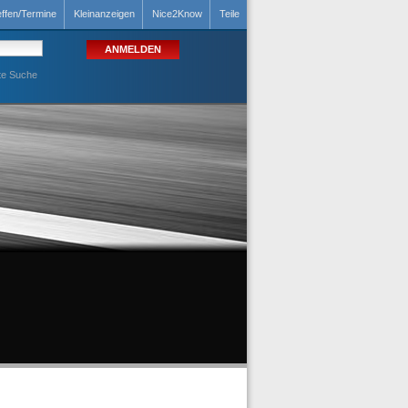
effen/Termine
Kleinanzeigen
Nice2Know
Teile
te Suche