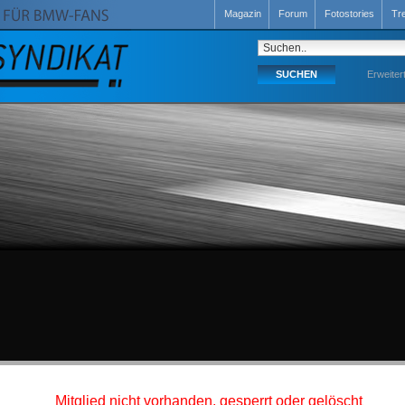
Magazin
Forum
Fotostories
Tr
Erweiter
Mitglied nicht vorhanden, gesperrt oder gelöscht