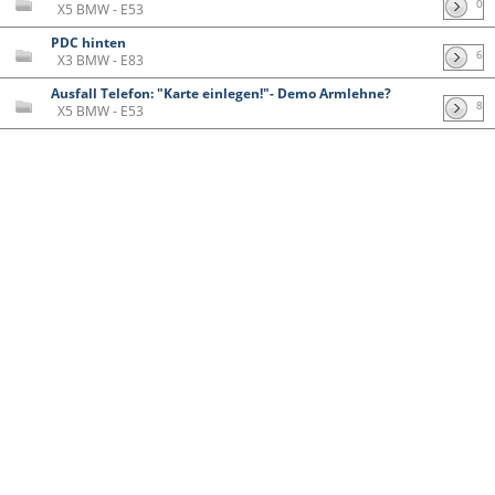
0
X5 BMW - E53
PDC hinten
6
X3 BMW - E83
Ausfall Telefon: "Karte einlegen!"- Demo Armlehne?
8
X5 BMW - E53