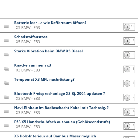
Batterie leer --> wie Kofferraum öffnen?
10
X5 BMW - E53
Schadstoffaustoss
1
X5 BMW - E53
Starke Vibration beim BMW X5 Diesel
4
Knacken an mein x3
3
X3 BMW - E83
Tempomat X3 MFL nachrüstung?
1
Bluetooth Freisprechanlage X3 Bj. 2004 updaten ?
2
X3 BMW - E83
Navi-Einbau: im Radioschacht Kabel mit Tachosig. ?
4
X3 BMW - E83
E53 X5 Handschuhfach ausbauen (Gebläseendstufe)
1
X5 BMW - E53
X6 Holz-Interieur auf Bambus Maser möglich