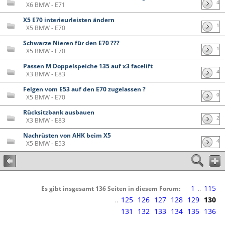
4
X6 BMW - E71
X5 E70 interieurleisten ändern
1
X5 BMW - E70
Schwarze Nieren für den E70 ???
1
X5 BMW - E70
Passen M Doppelspeiche 135 auf x3 facelift
4
X3 BMW - E83
Felgen vom E53 auf den E70 zugelassen ?
0
X5 BMW - E70
Rücksitzbank ausbauen
2
X3 BMW - E83
Nachrüsten von AHK beim X5
4
X5 BMW - E53
1
115
Es gibt insgesamt 136 Seiten in diesem Forum:
..
125
126
127
128
129
130
..
131
132
133
134
135
136