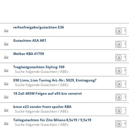
reifenfreigabe/gutachten E36
5
Gutachten ASA AR1
5
Melber KBA 41759
9
Traglastgutachten Styling 109
8
Suche folgende Gutachten / ABEs
E90 Limo, Lion Tuning Art.-Nr.: 5029, Eintragung?
2
Suche folgende Gutachten / ABEs
18 Zoll 405M Felgen auf e93 bin verwirrt
3
bmw e23 zender front spoiler KBA
1
Suche folgende Gutachten / ABEs
Teilegutachten für Zito Milano 8,5x19 / 9,5x19
6
Suche folgende Gutachten / ABEs