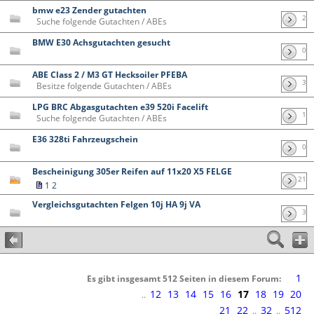
bmw e23 Zender gutachten
2
Suche folgende Gutachten / ABEs
BMW E30 Achsgutachten gesucht
0
ABE Class 2 / M3 GT Hecksoiler PFEBA
3
Besitze folgende Gutachten / ABEs
LPG BRC Abgasgutachten e39 520i Facelift
1
Suche folgende Gutachten / ABEs
E36 328ti Fahrzeugschein
0
Bescheinigung 305er Reifen auf 11x20 X5 FELGE
21
1
2
Vergleichsgutachten Felgen 10j HA 9j VA
3
1
Es gibt insgesamt 512 Seiten in diesem Forum:
12
13
14
15
16
17
18
19
20
..
21
22
32
512
..
..