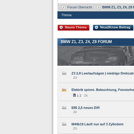
Forum Übersicht
BMW Z1, Z3, Z4, Z8
Thema
Neues Thema
Nice2Know Beitrag
BMW Z1, Z3, Z4, Z8 FORUM
Z3 2.8 Leerlaufsägen | niedrige Drehzahl
Z3
Elektrik spinnt. Beleuchtung, Fensterhe
1
2
Z4
E85 2,5 neues Diff
Z4
M44b19 Läuft nur auf 3 Zylindern
Z3