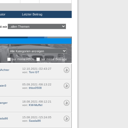
utor
Letzter Beitrag
4 mit
nur meine ABOs
nur meine Beiträge
12.10.2021 /22:43:27
iAchter
von:
Toni GT
05.09.2021 /08:13:22
aier3
von:
thbo0508
18.08.2021 /08:12:21
anger
von:
KW-Muffel
15.08.2021 /15:24:05
sda86
von:
Sasda86