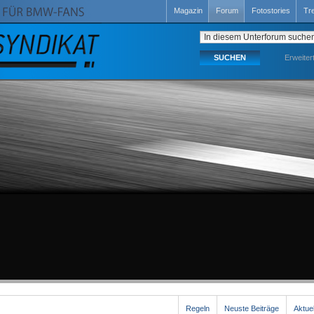
Magazin
Forum
Fotostories
Tr
Erweiter
Regeln
Neuste Beiträge
Aktue