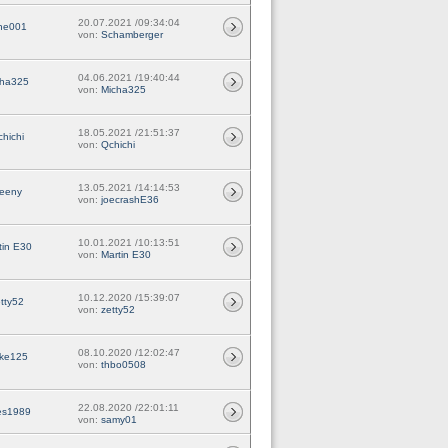
20.07.2021 /09:34:04
he001
von:
Schamberger
04.06.2021 /19:40:44
cha325
von:
Micha325
18.05.2021 /21:51:37
hichi
von:
Qchichi
13.05.2021 /14:14:53
eeny
von:
joecrashE36
10.01.2021 /10:13:51
tin E30
von:
Martin E30
10.12.2020 /15:39:07
tty52
von:
zetty52
08.10.2020 /12:02:47
ke125
von:
thbo0508
22.08.2020 /22:01:11
es1989
von:
samy01