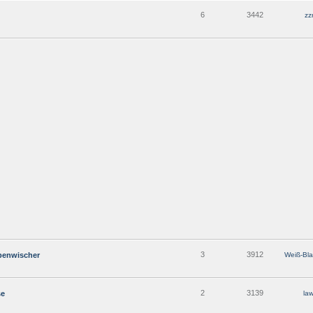
6
3442
zz
3
3912
ibenwischer
Weiß-Bl
2
3139
se
la