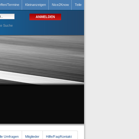
effen/Termine
Kleinanzeigen
Nice2Know
Teile
te Suche
lle Umfragen
Mitglieder
Hilfe/Faq/Kontakt