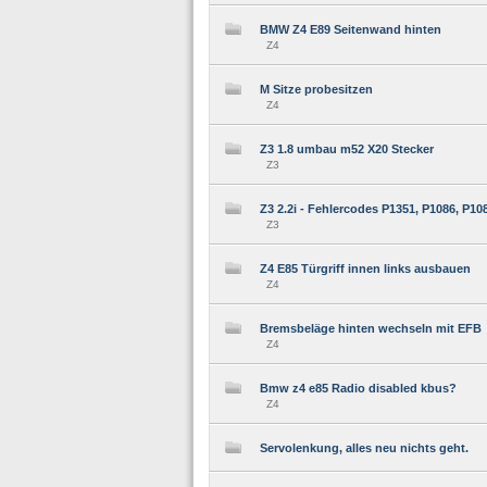
BMW Z4 E89 Seitenwand hinten
Z4
M Sitze probesitzen
Z4
Z3 1.8 umbau m52 X20 Stecker
Z3
Z3 2.2i - Fehlercodes P1351, P1086, P10
Z3
Z4 E85 Türgriff innen links ausbauen
Z4
Bremsbeläge hinten wechseln mit EFB
Z4
Bmw z4 e85 Radio disabled kbus?
Z4
Servolenkung, alles neu nichts geht.