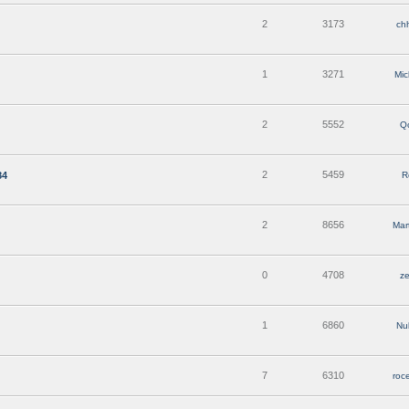
2
3173
ch
1
3271
Mi
2
5552
Qc
2
5459
84
R
2
8656
Mar
0
4708
ze
1
6860
Nu
7
6310
roc