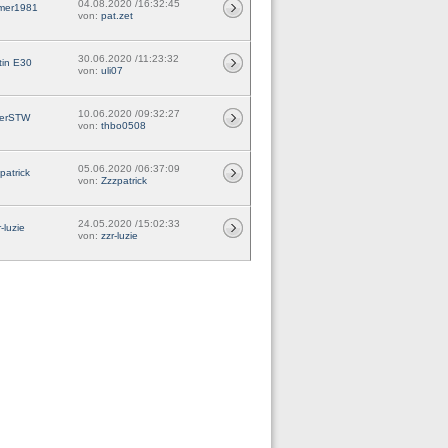
04.08.2020 /16:32:45
mer1981
von:
pat.zet
30.06.2020 /11:23:32
tin E30
von:
uli07
10.06.2020 /09:32:27
terSTW
von:
thbo0508
05.06.2020 /06:37:09
patrick
von:
Zzzpatrick
24.05.2020 /15:02:33
r-luzie
von:
zzr-luzie