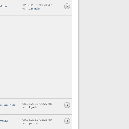
12.08.2021 /19:44:47
r-luzie
von:
zzr-luzie
06.08.2021 /09:27:56
au-Fan-Rude
von:
Lynch
05.08.2021 /21:23:50
wyer33
von:
pat.zet