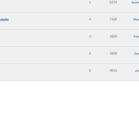
1
5234
Som
4
7306
 nicht
Mar
3
3909
Pe
0
3958
Zzz
0
3615
zz