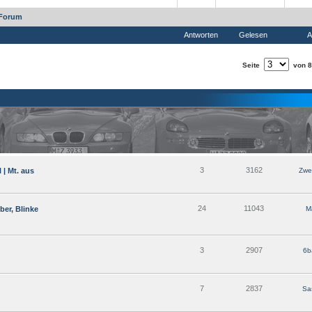
 Forum
Antworten
Gelesen
A
Seite
von 8
3
3162
 | Mt. aus
Zwe
24
11043
ber, Blinke
M
3
2907
6b
7
2837
Sa