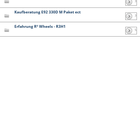
3
Kaufberatung E92 330D M Paket ect
3
Erfahrung R³ Wheels - R3H1
5