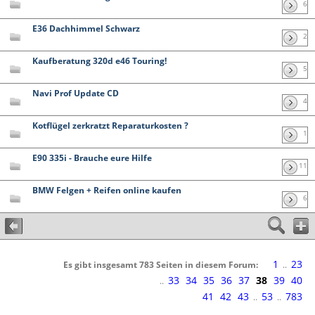
6
E36 Dachhimmel Schwarz
2
Kaufberatung 320d e46 Touring!
5
Navi Prof Update CD
4
Kotflügel zerkratzt Reparaturkosten ?
1
E90 335i - Brauche eure Hilfe
11
BMW Felgen + Reifen online kaufen
6
1
23
Es gibt insgesamt 783 Seiten in diesem Forum:
..
33
34
35
36
37
38
39
40
..
41
42
43
53
783
..
..