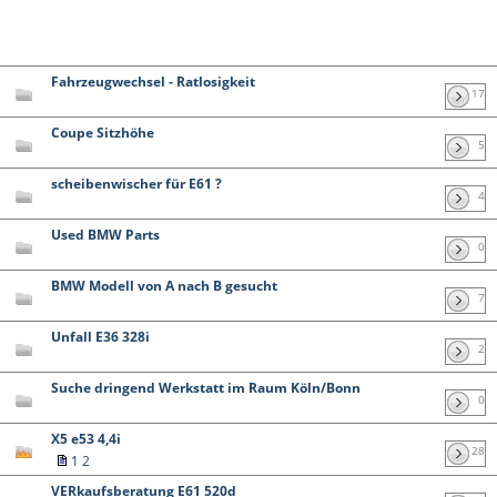
Fahrzeugwechsel - Ratlosigkeit
17
Coupe Sitzhöhe
5
scheibenwischer für E61 ?
4
Used BMW Parts
0
BMW Modell von A nach B gesucht
7
Unfall E36 328i
2
Suche dringend Werkstatt im Raum Köln/Bonn
0
X5 e53 4,4i
28
1
2
VERkaufsberatung E61 520d