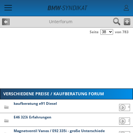
Unterforum
Seite
von 783
VERSCHIEDENE PREISE / KAUFBERATUNG FORUM
kaufberatung e91 Diesel
4
E46 323i Erfahrungen
2
Magnetventil Vanos / E92 335i - große Unterschiede