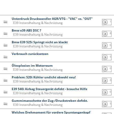
Unterdruck Druckwandler AGR/VTG - "VAC" vs. "OUT"
1
E39 Instandhaltung & Nachrüstung
Bmw e39 ABS DSC ?
8
E39 Instandhaltung & Nachrüstung
Bmw E39 525i Springt nicht an klackt
6
E39 Instandhaltung & Nachrüstung
Verbrauch zurücksetzen
5
Ölexplosion im Motorraum
0
E39 Instandhaltung & Nachrüstung
Problem: 520i Kühler undicht obwohl neu!
2
E39 Instandhaltung & Nachrüstung
E39 540i Airbag Steuergerät defekt - brauche Hilfe
0
E39 Instandhaltung & Nachrüstung
Gummimanschette der Zug-/Druckstreben defekt.
5
E39 Instandhaltung & Nachrüstung
Welches Drehmoment für vordere Spurstangenkopf