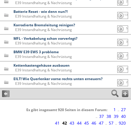
2
E39 Instandhaltung & Nachrüstung
Batterie Reset - wie denn nun?!
13
E39 Instandhaltung & Nachrüstung
Korrodierte Bremsleitung reinigen?
5
E39 Instandhaltung & Nachrüstung
MFL - Verkabelung schon vorverlegt?
3
E39 Instandhaltung & Nachrüstung
BMW E39 EWS 3 probleme
2
E39 Instandhaltung & Nachrüstung
Kettenkastengehäuse ausbauen
4
E39 Instandhaltung & Nachrüstung
EILT! Wie Querlenker vorne rechts unten erneuern?
2
E39 Instandhaltung & Nachrüstung
1
27
Es gibt insgesamt 920 Seiten in diesem Forum:
..
37
38
39
40
..
41
42
43
44
45
46
47
57
920
..
..