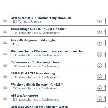
316i Automatik in Trailfahrzeug einbauen
9
E36 Tuning & Umbau
Klimaanlage aus 318i in 320i einbauen
15
E36 Instandhaltung & Nachrüstung
E36 328i Diagnose nicht möglich
21
1
2
Riemenscheibe Klimakompressor einzeln tauschabr
2
E36 Instandhaltung & Nachrüstung
Teilenummer für Steckergehäuse
5
E36 Instandhaltung & Nachrüstung
316i M43 HJS TR2 Nachrüstung
3
E36 Instandhaltung & Nachrüstung
Welcher LMM als Ersatzteil für 328i?
5
E36 Instandhaltung & Nachrüstung
e36 wegfahrsperre
1
E36 Instandhaltung & Nachrüstung
316i M43 Ölverlust Steuerketten kasten