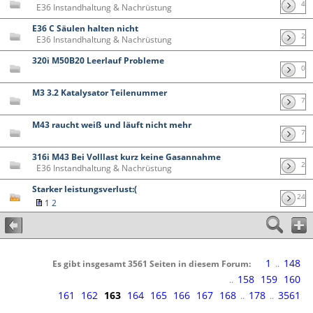
4
E36 Instandhaltung & Nachrüstung
E36 C Säulen halten nicht
2
E36 Instandhaltung & Nachrüstung
320i M50B20 Leerlauf Probleme
0
M3 3.2 Katalysator Teilenummer
7
M43 raucht weiß und läuft nicht mehr
7
316i M43 Bei Volllast kurz keine Gasannahme
2
E36 Instandhaltung & Nachrüstung
Starker leistungsverlust:(
24
1
2
1
148
Es gibt insgesamt 3561 Seiten in diesem Forum:
..
158
159
160
..
161
162
163
164
165
166
167
168
178
3561
..
..