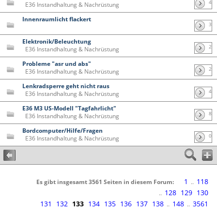
4
E36 Instandhaltung & Nachrüstung
Innenraumlicht flackert
3
Elektronik/Beleuchtung
2
E36 Instandhaltung & Nachrüstung
Probleme "asr und abs"
2
E36 Instandhaltung & Nachrüstung
Lenkradsperre geht nicht raus
4
E36 Instandhaltung & Nachrüstung
E36 M3 US-Modell "Tagfahrlicht"
8
E36 Instandhaltung & Nachrüstung
Bordcomputer/Hilfe/Fragen
0
E36 Instandhaltung & Nachrüstung
1
118
Es gibt insgesamt 3561 Seiten in diesem Forum:
..
128
129
130
..
131
132
133
134
135
136
137
138
148
3561
..
..