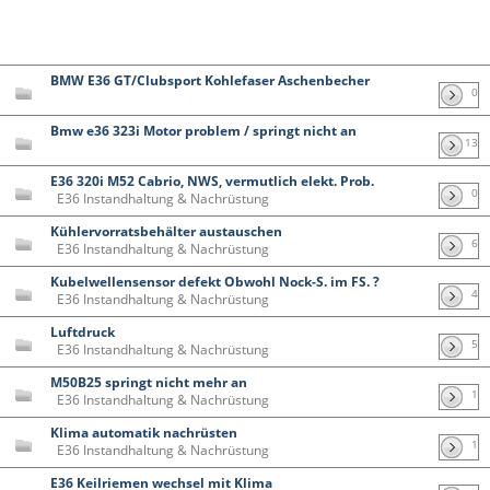
BMW E36 GT/Clubsport Kohlefaser Aschenbecher
0
Bmw e36 323i Motor problem / springt nicht an
13
E36 320i M52 Cabrio, NWS, vermutlich elekt. Prob.
0
E36 Instandhaltung & Nachrüstung
Kühlervorratsbehälter austauschen
6
E36 Instandhaltung & Nachrüstung
Kubelwellensensor defekt Obwohl Nock-S. im FS. ?
4
E36 Instandhaltung & Nachrüstung
Luftdruck
5
E36 Instandhaltung & Nachrüstung
M50B25 springt nicht mehr an
1
E36 Instandhaltung & Nachrüstung
Klima automatik nachrüsten
1
E36 Instandhaltung & Nachrüstung
E36 Keilriemen wechsel mit Klima