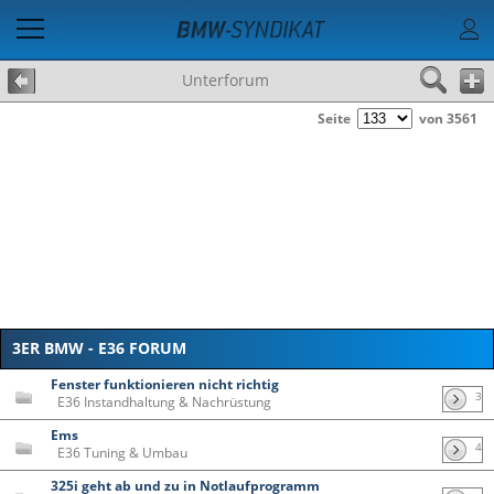
Unterforum
Seite
von 3561
3ER BMW - E36 FORUM
Fenster funktionieren nicht richtig
3
E36 Instandhaltung & Nachrüstung
Ems
4
E36 Tuning & Umbau
325i geht ab und zu in Notlaufprogramm