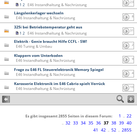
23
1
2
E46 Instandhaltung & Nachrüstung
Längslenkerlager wechseln
8
E46 Instandhaltung & Nachrüstung
325i bei Betriebstemperatur geht aus
31
1
2
E46 Instandhaltung & Nachrüstung
Elektrik - Genie braucht Hilfe CCFL - SW!
2
E46 Tuning & Umbau
Klappern vom Unterboden
9
E46 Instandhaltung & Nachrüstung
Frage zu E46 FL Steuerelektronik Memory Spiegel
4
E46 Instandhaltung & Nachrüstung
Karosserie Elektronik im E46 Cabrio spielt Verrück
10
E46 Instandhaltung & Nachrüstung
1
22
Es gibt insgesamt 2855 Seiten in diesem Forum:
..
32
33
34
35
36
37
38
39
40
..
41
42
52
2855
..
..