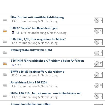
Überfordert mit ventildeckeldichtung
3
E46 Instandhaltung & Nachrüstung
318iA "Zirpen" bei Beschleunigen
22
1
2
E46 Instandhaltung & Nachrüstung
316i E46, 1,9 l, Klackergeräusche Motor?
2
E46 Instandhaltung & Nachrüstung
Steuergeräte antworten nicht
8
316i N46 fährt schlecht an/Probleme beim Anfahren
49
1
2
3
BMW e46 M3 Kraftstoffdruckprobleme
1
E46 Instandhaltung & Nachrüstung
Anschlüsse Lima E46 320d
10
E46 Instandhaltung & Nachrüstung
Hilfe! E46 318d lautes knarren nur in Rechtskurven
7
E46 Instandhaltung & Nachrüstung
Coupé Türscheibe einstellen