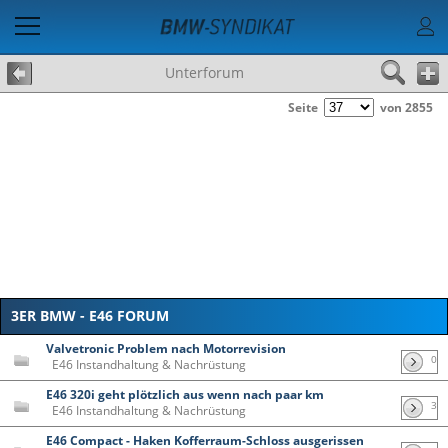
Unterforum
Seite
von 2855
3ER BMW - E46 FORUM
Valvetronic Problem nach Motorrevision
0
E46 Instandhaltung & Nachrüstung
E46 320i geht plötzlich aus wenn nach paar km
3
E46 Instandhaltung & Nachrüstung
E46 Compact - Haken Kofferraum-Schloss ausgerissen