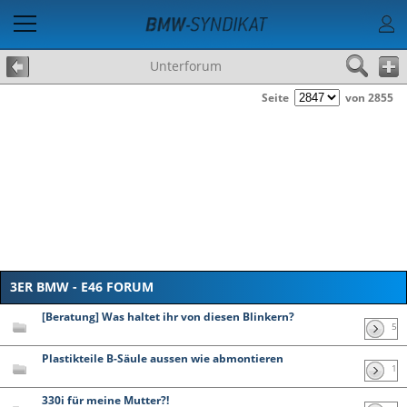
Unterforum
Seite
von 2855
3ER BMW - E46 FORUM
[Beratung] Was haltet ihr von diesen Blinkern?
5
Plastikteile B-Säule aussen wie abmontieren
1
330i für meine Mutter?!