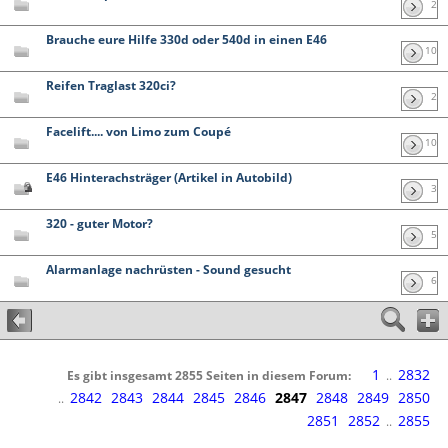
2
Brauche eure Hilfe 330d oder 540d in einen E46
10
Reifen Traglast 320ci?
2
Facelift.... von Limo zum Coupé
10
E46 Hinterachsträger (Artikel in Autobild)
3
320 - guter Motor?
5
Alarmanlage nachrüsten - Sound gesucht
6
1
2832
Es gibt insgesamt 2855 Seiten in diesem Forum:
..
2842
2843
2844
2845
2846
2847
2848
2849
2850
..
2851
2852
2855
..