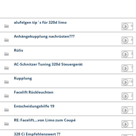
alufelgen tip´s für 320d limo
6
Anhängekupplung nachrüsten???
4
Rülis
3
AC-Schnitzer Tuning 320d Steuergerät
7
Kupplung
18
Facelift Rückleuchten
2
Entscheidungshilfe 19
11
RE: Facelift....von Limo zum Coupé
1
328 Ci Empfehlenswert ??