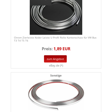
Chrom Zierleiste Keder Leiste U Profil Rolle Kantenschutz für VW Bus
T3 T4 T5 T6
Preis:
1,89 EUR
zum Angebot
eBay.de (*)
Sonstige