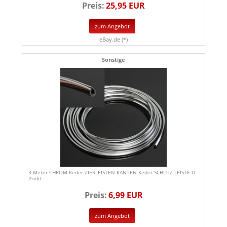
Preis:
25,95 EUR
zum Angebot
eBay.de (*)
Sonstige
3 Meter CHROM Keder ZIERLEISTEN KANTEN Keder SCHUTZ LEISTE U-
Profil
Preis:
6,99 EUR
zum Angebot