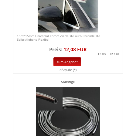
15m*15mm Universal Chrom Zierleiste Auto Chromleiste
Selbstklebend Flexibel
Preis:
12,08 EUR
12.08 EUR / m
zum Angebot
eBay.de (*)
Sonstige