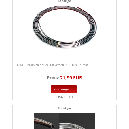
Sonstige
30183 Chrom Zierleiste, Universell, 3,65 M x 3,5 mm
Preis:
21,99 EUR
zum Angebot
eBay.de (*)
Sonstige