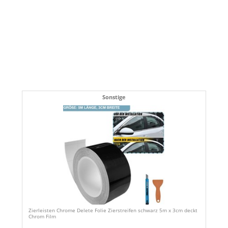
Sonstige
Zierleisten Chrome Delete Folie Zierstreifen schwarz 5m x 3cm deckt
Chrom Film