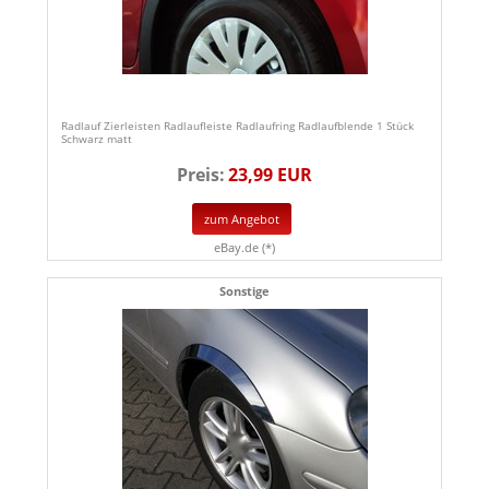
Radlauf Zierleisten Radlaufleiste Radlaufring Radlaufblende 1 Stück
Schwarz matt
Preis:
23,99 EUR
zum Angebot
eBay.de (*)
Sonstige