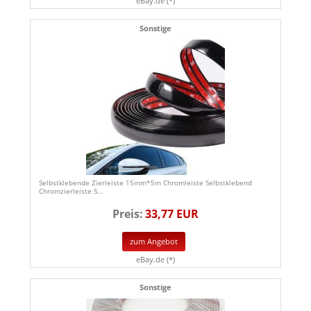
eBay.de (*)
Sonstige
Selbstklebende Zierleiste 15mm*5m Chromleiste Selbstklebend
Chromzierleiste S...
Preis:
33,77 EUR
zum Angebot
eBay.de (*)
Sonstige