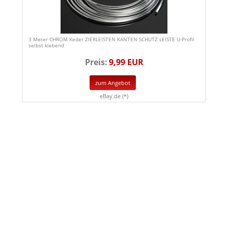
3 Meter CHROM Keder ZIERLEISTEN KANTEN SCHUTZ LEISTE U-Profil
selbst klebend
Preis:
9,99 EUR
zum Angebot
eBay.de (*)