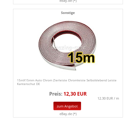
eBay.de (*)
Sonstige
15mX15mm Auto Chrom Zierleiste Chromleiste Selbstklebend Leiste
Kantenschut DE
Preis:
12,30 EUR
12.30 EUR / m
zum Angebot
eBay.de (*)