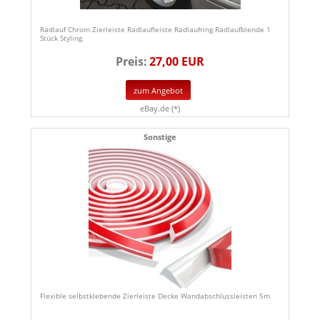
Radlauf Chrom Zierleiste Radlaufleiste Radlaufring Radlaufblende 1
Stück Styling
Preis:
27,00 EUR
zum Angebot
eBay.de (*)
Sonstige
Flexible selbstklebende Zierleiste Decke Wandabschlussleisten 5m