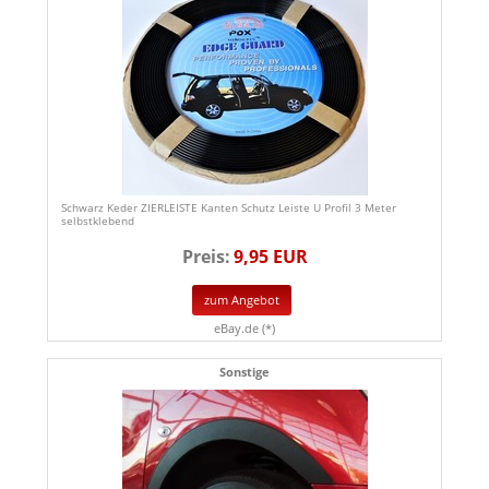
Schwarz Keder ZIERLEISTE Kanten Schutz Leiste U Profil 3 Meter
selbstklebend
Preis:
9,95 EUR
zum Angebot
eBay.de (*)
Sonstige