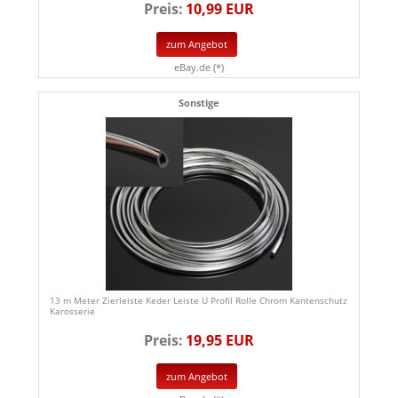
Preis:
10,99 EUR
zum Angebot
eBay.de (*)
Sonstige
13 m Meter Zierleiste Keder Leiste U Profil Rolle Chrom Kantenschutz
Karosserie
Preis:
19,95 EUR
zum Angebot