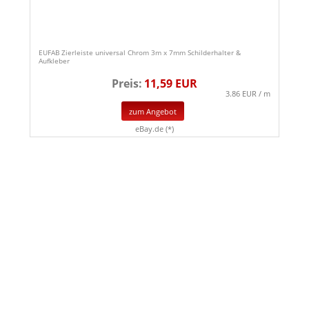
EUFAB Zierleiste universal Chrom 3m x 7mm Schilderhalter &
Aufkleber
Preis:
11,59 EUR
3.86 EUR / m
zum Angebot
eBay.de (*)