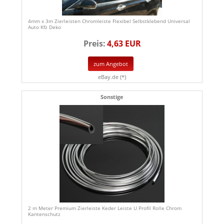
4mm x 3m Zierleisten Chromleiste Flexibel Selbstklebend Universal
Auto Kfz Deko
Preis:
4,63 EUR
zum Angebot
eBay.de (*)
Sonstige
2 m Meter Premium Zierleiste Keder Leiste U Profil Rolle Chrom
Kantenschutz