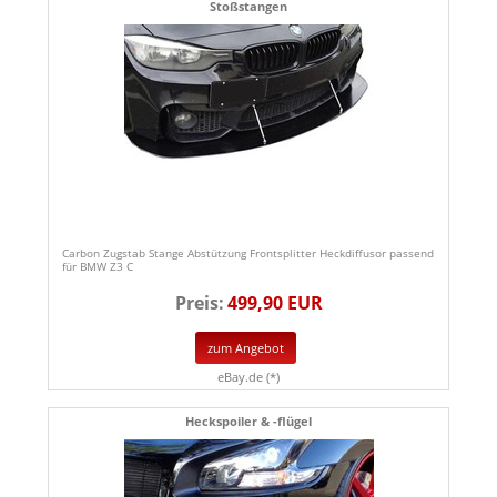
Stoßstangen
Carbon Zugstab Stange Abstützung Frontsplitter Heckdiffusor passend
für BMW Z3 C
Preis:
499,90 EUR
zum Angebot
eBay.de (*)
Heckspoiler & -flügel