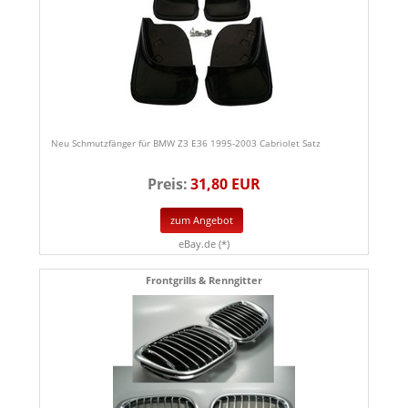
Neu Schmutzfänger für BMW Z3 E36 1995-2003 Cabriolet Satz
Preis:
31,80 EUR
zum Angebot
eBay.de (*)
Frontgrills & Renngitter