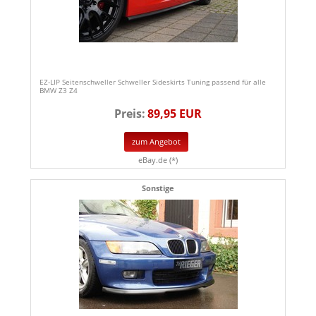
EZ-LIP Seitenschweller Schweller Sideskirts Tuning passend für alle
BMW Z3 Z4
Preis:
89,95 EUR
zum Angebot
eBay.de (*)
Sonstige