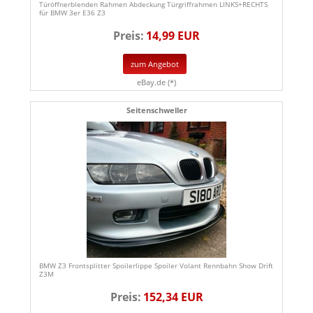
Türöffnerblenden Rahmen Abdeckung Türgriffrahmen LINKS+RECHTS
für BMW 3er E36 Z3
Preis:
14,99 EUR
zum Angebot
eBay.de (*)
Seitenschweller
BMW Z3 Frontsplitter Spoilerlippe Spoiler Volant Rennbahn Show Drift
Z3M
Preis:
152,34 EUR