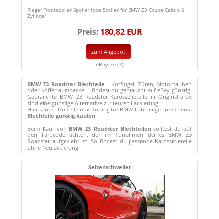
Rieger Frontspoiler Spoilerlippe Spoiler für BMW Z3 Coupe Cabrio 6
Zylinder
Preis:
180,82 EUR
zum Angebot
eBay.de (*)
BMW Z3 Roadster Blechteile
– Kotflügel, Türen, Motorhauben
oder Kofferraumdeckel – findest du gebraucht auf eBay günstig.
Gebrauchte BMW Z3 Roadster Karosserieteile in Originalfarbe
sind eine günstige Alternative zur teuren Lackierung.
Hier kannst Du Teile und Tuning für BMW-Fahrzeuge zum Thema
Blechteile günstig kaufen
.
Beim Kauf von
BMW Z3 Roadster Blechteilen
solltest du auf
den Farbcode achten, der im Türrahmen deines BMW Z3
Roadster aufgeklebt ist. So findest du passende Karosserieteile
ohne Neulackierung.
Seitenschweller