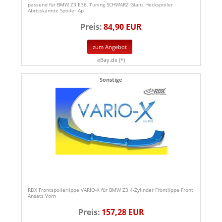
passend für BMW Z3 E36, Tuning SCHWARZ Glanz Heckspoiler
Abrisskannte Spoiler Ap
Preis:
84,90 EUR
zum Angebot
eBay.de (*)
Sonstige
RDX Frontspoilerlippe VARIO-X für BMW Z3 4-Zylinder Frontlippe Front
Ansatz Vorn
Preis:
157,28 EUR