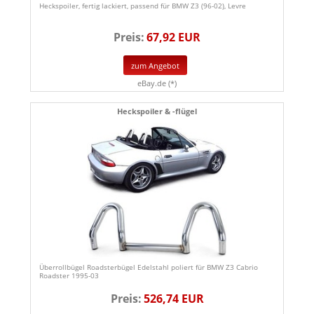
Heckspoiler, fertig lackiert, passend für BMW Z3 (96-02), Levre
Preis:
67,92 EUR
zum Angebot
eBay.de (*)
Heckspoiler & -flügel
Überrollbügel Roadsterbügel Edelstahl poliert für BMW Z3 Cabrio
Roadster 1995-03
Preis:
526,74 EUR