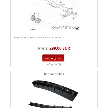
BMW Z3 M Ziergitter seitlich 51132492950
Preis:
299,00 EUR
zum Angebot
eBay.de (*)
Karosserie-Kits