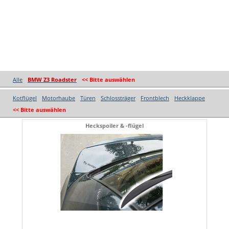
Alle
BMW Z3 Roadster
<< Bitte auswählen
Kotflügel
Motorhaube
Türen
Schlossträger
Frontblech
Heckklappe
<< Bitte auswählen
Heckspoiler & -flügel