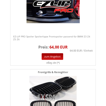
EZ-LiP PRO Spoiler Spoilerlippe Frontspoiler passend für BMW Z3 Z4
Z5 Z6
Preis:
64,00 EUR
64.00 EUR / Einheit
zum Angebot
eBay.de (*)
Frontgrills & Renngitter