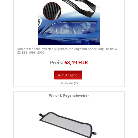
Kohlefaser-Scheinwerfer-Augenbrauen-Augenlid-Abdeckung Für BMW
Z3 E36 1996–2002
Preis:
68,19 EUR
zum Angebot
eBay.de (*)
Wind- & Regenabweiser