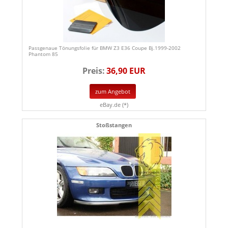
Passgenaue Tönungsfolie für BMW Z3 E36 Coupe Bj.1999-2002
Phantom 85
Preis:
36,90 EUR
zum Angebot
eBay.de (*)
Stoßstangen