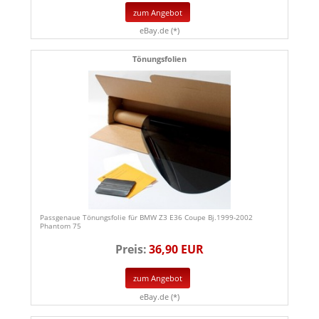
zum Angebot
eBay.de (*)
Tönungsfolien
Passgenaue Tönungsfolie für BMW Z3 E36 Coupe Bj.1999-2002
Phantom 75
Preis:
36,90 EUR
zum Angebot
eBay.de (*)