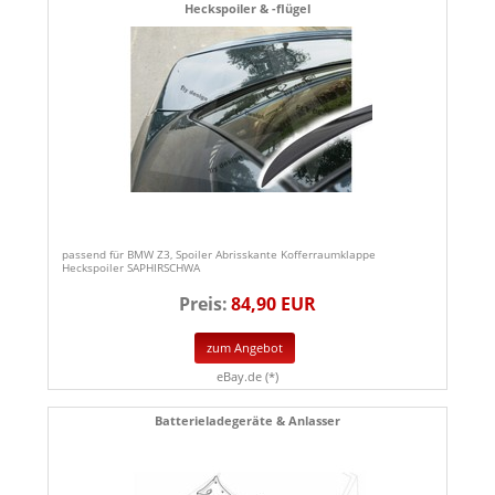
Heckspoiler & -flügel
passend für BMW Z3, Spoiler Abrisskante Kofferraumklappe
Heckspoiler SAPHIRSCHWA
Preis:
84,90 EUR
zum Angebot
eBay.de (*)
Batterieladegeräte & Anlasser