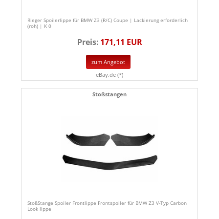
Rieger Spoilerlippe für BMW Z3 (R/C) Coupe | Lackierung erforderlich
(roh) | K 0
Preis:
171,11 EUR
zum Angebot
eBay.de (*)
Stoßstangen
StoßStange Spoiler Frontlippe Frontspoiler für BMW Z3 V-Typ Carbon
Look lippe