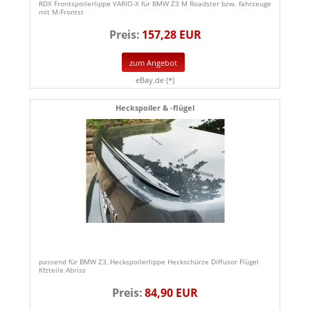
RDX Frontspoilerlippe VARIO-X für BMW Z3 M Roadster bzw. fahrzeuge
mit M-Frontst
Preis:
157,28 EUR
zum Angebot
eBay.de (*)
Heckspoiler & -flügel
passend für BMW Z3, Heckspoilerlippe Heckschürze Diffusor Flügel
Kfzteile Abriss
Preis:
84,90 EUR