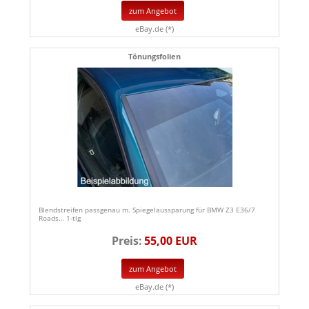
zum Angebot
eBay.de (*)
Tönungsfolien
Blendstreifen passgenau m. Spiegelaussparung für BMW Z3 E36/7
Roads… 1-tlg
Preis:
55,00 EUR
zum Angebot
eBay.de (*)