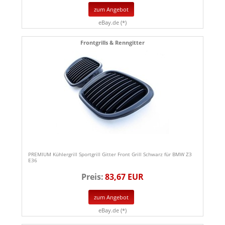
zum Angebot
eBay.de (*)
Frontgrills & Renngitter
PREMIUM Kühlergrill Sportgrill Gitter Front Grill Schwarz für BMW Z3
E36
Preis:
83,67 EUR
zum Angebot
eBay.de (*)