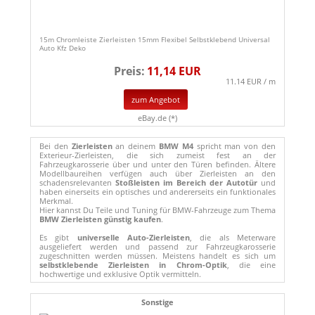
15m Chromleiste Zierleisten 15mm Flexibel Selbstklebend Universal
Auto Kfz Deko
Preis:
11,14 EUR
11.14 EUR / m
zum Angebot
eBay.de (*)
Bei den
Zierleisten
an deinem
BMW M4
spricht man von den
Exterieur-Zierleisten, die sich zumeist fest an der
Fahrzeugkarosserie über und unter den Türen befinden. Ältere
Modellbaureihen verfügen auch über Zierleisten an den
schadensrelevanten
Stoßleisten im Bereich der Autotür
und
haben einerseits ein optisches und andererseits ein funktionales
Merkmal.
Hier kannst Du Teile und Tuning für BMW-Fahrzeuge zum Thema
BMW Zierleisten günstig kaufen
.
Es gibt
universelle Auto-Zierleisten
, die als Meterware
ausgeliefert werden und passend zur Fahrzeugkarosserie
zugeschnitten werden müssen. Meistens handelt es sich um
selbstklebende Zierleisten in Chrom-Optik
, die eine
hochwertige und exklusive Optik vermitteln.
Sonstige