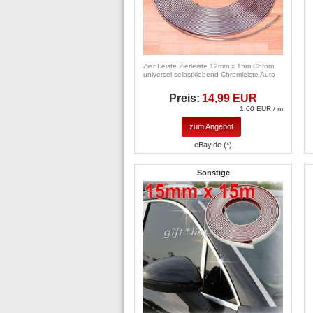
Zier Leiste Zierleiste 12mm x 15m Chrom
universel selbstklebend Chromleiste Auto
Preis:
14,99 EUR
1.00 EUR / m
zum Angebot
eBay.de (*)
Sonstige