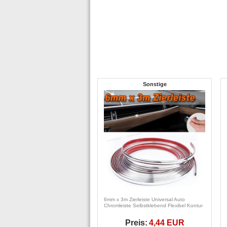
Sonstige
6mm x 3m Zierleiste Universal Auto
Chromleiste Selbstklebend Flexibel Kontur
Preis:
4,44 EUR