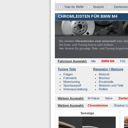
Teile für BMW
Bodykit
Zierleisten
CHROMLEISTEN FÜR BMW M4
Die meisten
Chromleisten sind universell
oder aber
der Auto- und Tuning-Szene sehr beliebt.
Hier findest Du günstige Teile- und Tuning-Ange
Fahrzeug Auswahl:
Alle
BMW M4
F82
Tuning Teile
Reparatur / Wartung
Felgen
Motoröl
Fahrwerk
Bremse
Motortuning
Ersatzteile
Sportauspuff
Motoren und Teile
Innenausstattung
Reifen
Weitere Auswahl:
M-Paket
Niere
Zierle
Weitere Auswahl:
Chromleisten
Shadow L
Sonstige