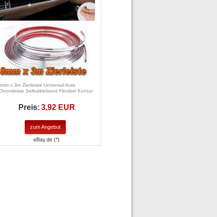
8mm x 3m Zierleiste Universal Auto
Chromleiste Selbstklebend Flexibel Kontur
Preis:
3,92 EUR
zum Angebot
eBay.de (*)