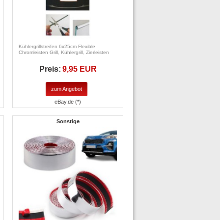
Kühlergrillstreifen 6x25cm Flexible
Chromleisten Grill, Kühlergrill, Zierleisten
Preis:
9,95 EUR
zum Angebot
eBay.de (*)
Sonstige