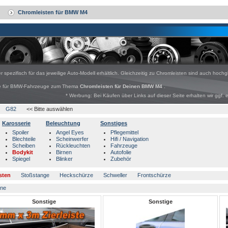
Chromleisten für BMW M4
 spezifisch für das jeweilige Auto-Modell erhältlich. Gleichzeitig zu Chromleisten sind auch hoch
bote für BMW-Fahrzeuge zum Thema
Chromleisten für Deinen BMW M4
.
* Werbung: Bei Käufen über Links auf dieser Seite erhalten wir ggf. 
G82
<< Bitte auswählen
Karosserie
Beleuchtung
Sonstiges
Spoiler
Angel Eyes
Pflegemittel
Blechteile
Scheinwerfer
Hifi / Navigation
Scheiben
Rückleuchten
Fahrzeuge
Bodykit
Birnen
Autofolie
Spiegel
Blinker
Zubehör
isten
Stoßstange
Heckschürze
Schweller
Frontschürze
ine
Sonstige
Sonstige