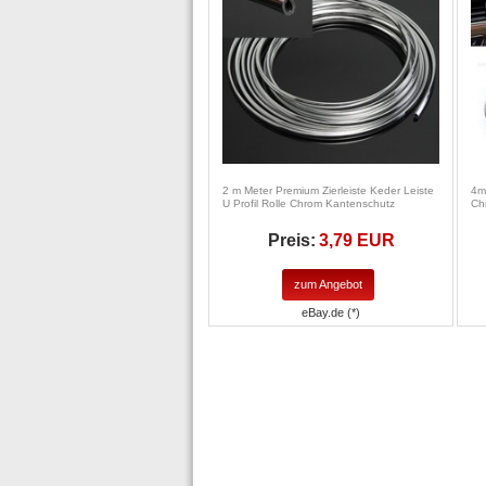
2 m Meter Premium Zierleiste Keder Leiste
4m
U Profil Rolle Chrom Kantenschutz
Ch
Preis:
3,79 EUR
zum Angebot
eBay.de (*)