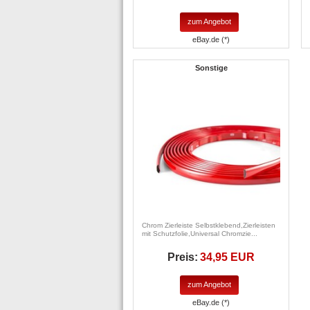
zum Angebot
eBay.de (*)
Sonstige
Chrom Zierleiste Selbstklebend,Zierleisten
mit Schutzfolie,Universal Chromzie...
Preis:
34,95 EUR
zum Angebot
eBay.de (*)