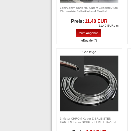
15m*15mm Universal Chrom Zierleiste Auto
Chromleiste Selbstklebend Flexibel
Preis:
11,40 EUR
11.40 EUR / m
zum Angebot
eBay.de (*)
Sonstige
3 Meter CHROM Keder ZIERLEISTEN
KANTEN Keder SCHUTZ LEISTE U-Profil