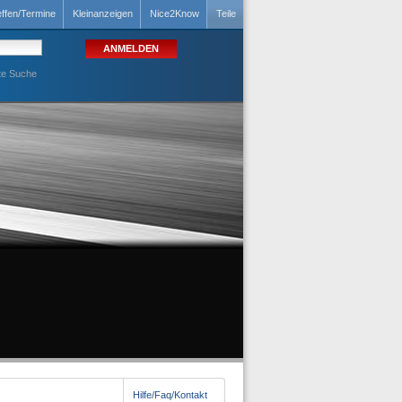
effen/Termine
Kleinanzeigen
Nice2Know
Teile
te Suche
Hilfe/Faq/Kontakt