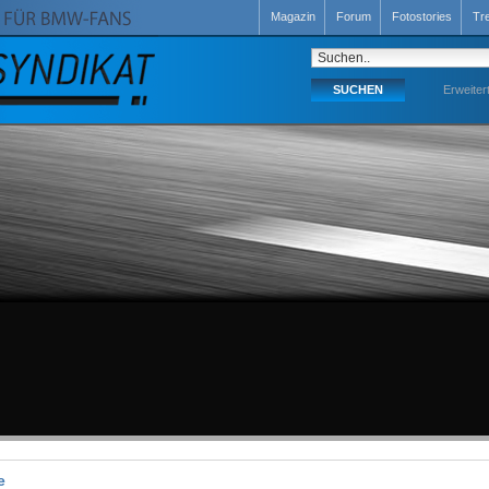
Magazin
Forum
Fotostories
Tr
Erweiter
e