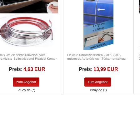
m x 3m Zierleiste Universal Auto
Flexible Chromzierleisten 2x67, 2x87,
romleiste Selbstklebend Flexibel Kontur
universel, Autotürleiste, Türkantenschutz
Preis:
4,63 EUR
Preis:
13,99 EUR
zum Angebot
zum Angebot
eBay.de (*)
eBay.de (*)