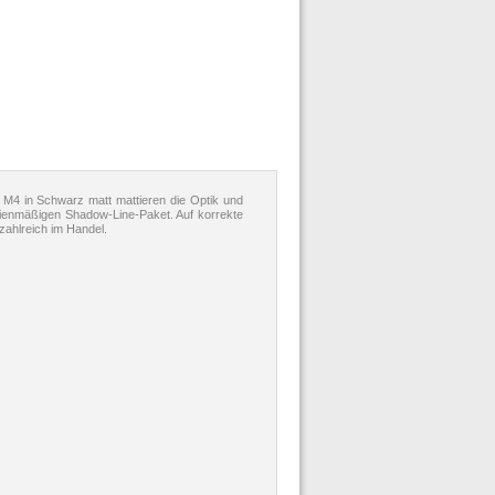
 M4 in Schwarz matt mattieren die Optik und
erienmäßigen Shadow-Line-Paket. Auf korrekte
ahlreich im Handel.