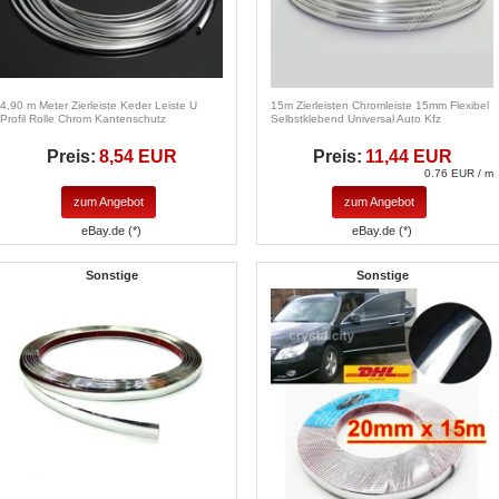
4,90 m Meter Zierleiste Keder Leiste U
15m Zierleisten Chromleiste 15mm Flexibel
Profil Rolle Chrom Kantenschutz
Selbstklebend Universal Auto Kfz
Preis:
8,54 EUR
Preis:
11,44 EUR
0.76 EUR / m
zum Angebot
zum Angebot
eBay.de (*)
eBay.de (*)
Sonstige
Sonstige