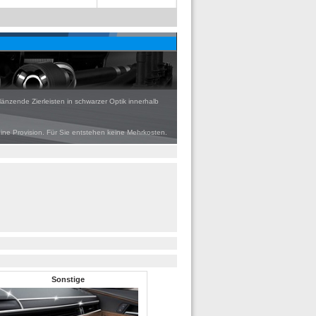
glänzende Zierleisten in schwarzer Optik innerhalb
eine Provision. Für Sie entstehen keine Mehrkosten.
Sonstige