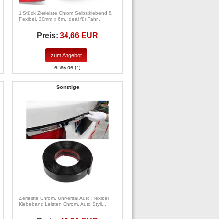
1 Stück Zierleiste Chrom Selbstklebend &
Flexibel, 30mm x 6m, Ideal für Fahr...
Preis:
34,66 EUR
zum Angebot
eBay.de (*)
Sonstige
Zierleiste Chrom, Universal Auto Flexibel
Klebeband Leisten Chrom, Auto Styli...