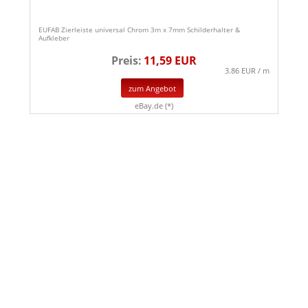
EUFAB Zierleiste universal Chrom 3m x 7mm Schilderhalter &
Aufkleber
Preis:
11,59 EUR
3.86 EUR / m
zum Angebot
eBay.de (*)