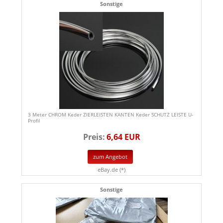
Sonstige
3 Meter CHROM Keder ZIERLEISTEN KANTEN Keder SCHUTZ LEISTE U-
Profil
Preis:
6,64 EUR
zum Angebot
eBay.de (*)
Sonstige