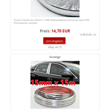
Chrom Zierleiste 20mm x 15M Selbstklebend Universal Auto KFZ
Chromleiste Leisten
Preis:
14,70 EUR
0.98 EUR / m
zum Angebot
eBay.de (*)
Sonstige