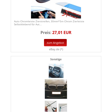
Auto Chromleiste Zierstreifen, 30mm*5m Chrom Zierleiste
Selbstklebend für Aut...
Preis:
27,01 EUR
zum Angebot
eBay.de (*)
Sonstige