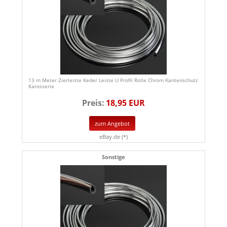
13 m Meter Zierleiste Keder Leiste U Profil Rolle Chrom Kantenschutz
Karosserie
Preis:
18,95 EUR
zum Angebot
eBay.de (*)
Sonstige