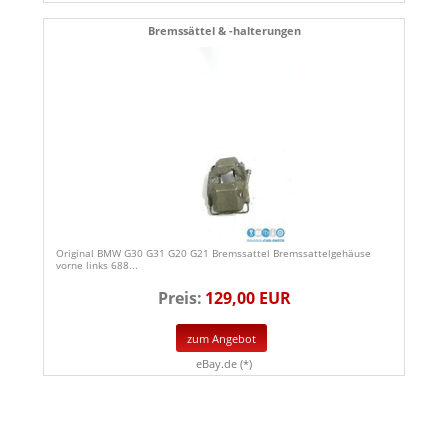
Bremssättel & -halterungen
Original BMW G30 G31 G20 G21 Bremssattel Bremssattelgehäuse
vorne links 688...
Preis:
129,00 EUR
zum Angebot
eBay.de (*)