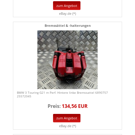
zum Angebot
eBay.de (*)
Bremssättel & -halterungen
BMW 3 Touring G21 m Perf. Hintere linke Bremssattel 6890757
25572045
Preis:
134,56 EUR
zum Angebot
eBay.de (*)