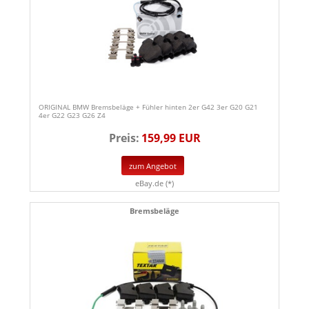
ORIGINAL BMW Bremsbeläge + Fühler hinten 2er G42 3er G20 G21
4er G22 G23 G26 Z4
Preis:
159,99 EUR
zum Angebot
eBay.de (*)
Bremsbeläge