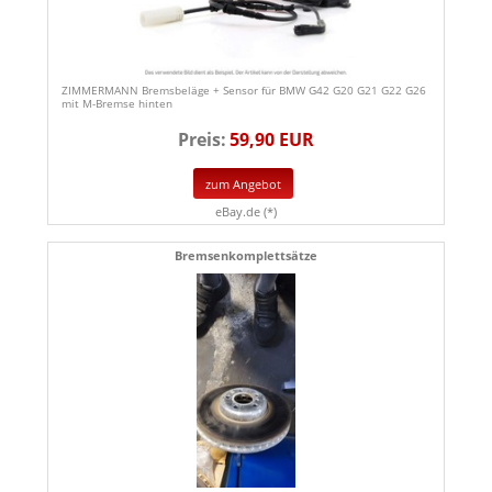
ZIMMERMANN Bremsbeläge + Sensor für BMW G42 G20 G21 G22 G26
mit M-Bremse hinten
Preis:
59,90 EUR
zum Angebot
eBay.de (*)
Bremsenkomplettsätze