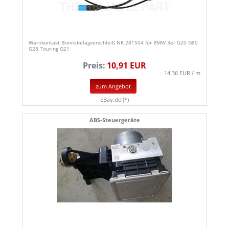
Warnkontakt Bremsbelagverschleiß NK 281504 für BMW 3er G20 G80
G28 Touring G21
Preis:
10,91 EUR
14.36 EUR / m
zum Angebot
eBay.de (*)
ABS-Steuergeräte