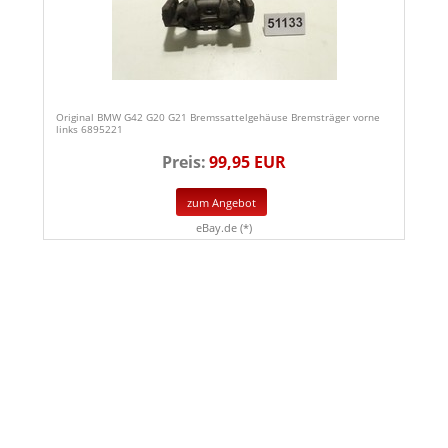
Original BMW G42 G20 G21 Bremssattelgehäuse Bremsträger vorne
links 6895221
Preis:
99,95 EUR
zum Angebot
eBay.de (*)