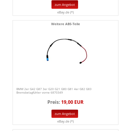
zum Angebot
eBay.de (*)
Weitere ABS-Teile
BMW 2er G42 G87 3er G20 G21 G80 G81 4er G82 G83
Bremsbelagfühler vorne 6870349
Preis:
19,00 EUR
zum Angebot
eBay.de (*)