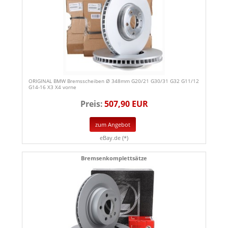
ORIGINAL BMW Bremsscheiben Ø 348mm G20/21 G30/31 G32 G11/12
G14-16 X3 X4 vorne
Preis:
507,90 EUR
zum Angebot
eBay.de (*)
Bremsenkomplettsätze