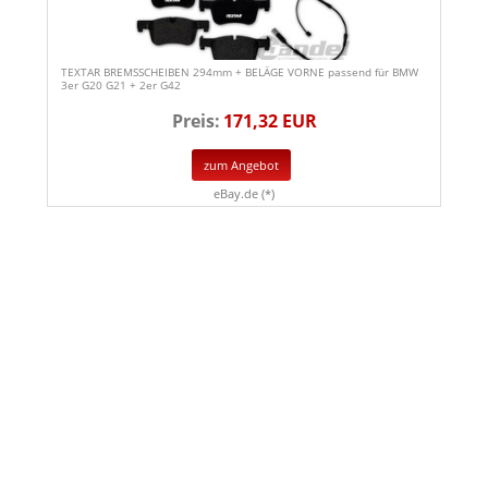
TEXTAR BREMSSCHEIBEN 294mm + BELÄGE VORNE passend für BMW
3er G20 G21 + 2er G42
Preis:
171,32 EUR
zum Angebot
eBay.de (*)