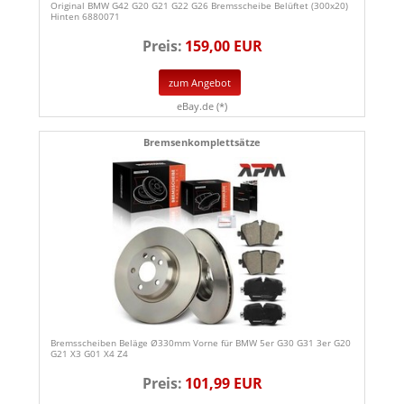
Original BMW G42 G20 G21 G22 G26 Bremsscheibe Belüftet (300x20)
Hinten 6880071
Preis:
159,00 EUR
zum Angebot
eBay.de (*)
Bremsenkomplettsätze
Bremsscheiben Beläge Ø330mm Vorne für BMW 5er G30 G31 3er G20
G21 X3 G01 X4 Z4
Preis:
101,99 EUR