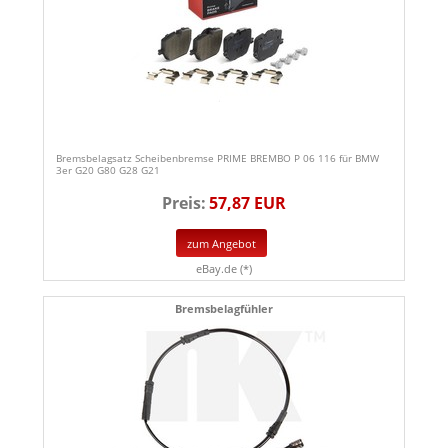
Bremsbelagsatz Scheibenbremse PRIME BREMBO P 06 116 für BMW
3er G20 G80 G28 G21
Preis:
57,87 EUR
zum Angebot
eBay.de (*)
Bremsbelagfühler