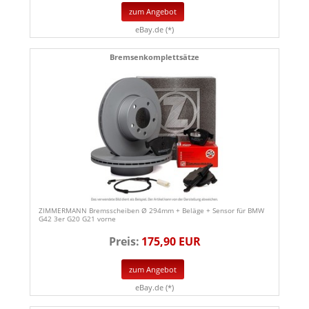
zum Angebot
eBay.de (*)
Bremsenkomplettsätze
ZIMMERMANN Bremsscheiben Ø 294mm + Beläge + Sensor für BMW
G42 3er G20 G21 vorne
Preis:
175,90 EUR
zum Angebot
eBay.de (*)