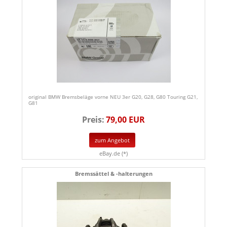
original BMW Bremsbeläge vorne NEU 3er G20, G28, G80 Touring G21,
G81
Preis:
79,00 EUR
zum Angebot
eBay.de (*)
Bremssättel & -halterungen