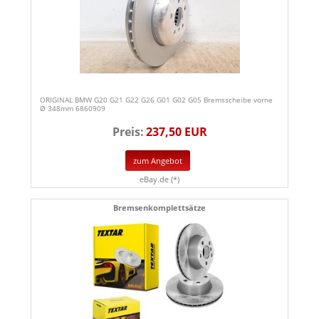
ORIGINAL BMW G20 G21 G22 G26 G01 G02 G05 Bremsscheibe vorne
Ø 348mm 6860909
Preis:
237,50 EUR
zum Angebot
eBay.de (*)
Bremsenkomplettsätze