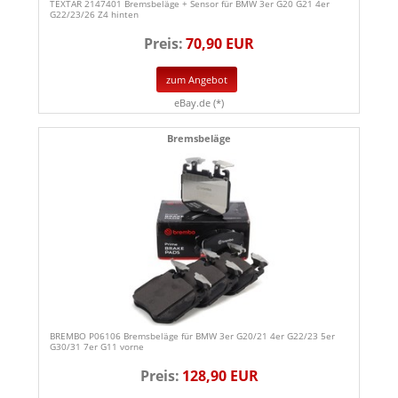
TEXTAR 2147401 Bremsbeläge + Sensor für BMW 3er G20 G21 4er
G22/23/26 Z4 hinten
Preis:
70,90 EUR
zum Angebot
eBay.de (*)
Bremsbeläge
BREMBO P06106 Bremsbeläge für BMW 3er G20/21 4er G22/23 5er
G30/31 7er G11 vorne
Preis:
128,90 EUR