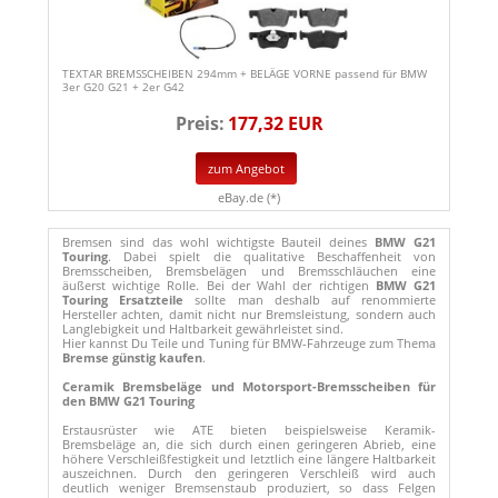
TEXTAR BREMSSCHEIBEN 294mm + BELÄGE VORNE passend für BMW
3er G20 G21 + 2er G42
Preis:
177,32 EUR
zum Angebot
eBay.de (*)
Bremsen sind das wohl wichtigste Bauteil deines
BMW G21
Touring
. Dabei spielt die qualitative Beschaffenheit von
Bremsscheiben, Bremsbelägen und Bremsschläuchen eine
äußerst wichtige Rolle. Bei der Wahl der richtigen
BMW G21
Touring Ersatzteile
sollte man deshalb auf renommierte
Hersteller achten, damit nicht nur Bremsleistung, sondern auch
Langlebigkeit und Haltbarkeit gewährleistet sind.
Hier kannst Du Teile und Tuning für BMW-Fahrzeuge zum Thema
Bremse günstig kaufen
.
Ceramik Bremsbeläge und Motorsport-Bremsscheiben für
den BMW G21 Touring
Erstausrüster wie ATE bieten beispielsweise Keramik-
Bremsbeläge an, die sich durch einen geringeren Abrieb, eine
höhere Verschleißfestigkeit und letztlich eine längere Haltbarkeit
auszeichnen. Durch den geringeren Verschleiß wird auch
deutlich weniger Bremsenstaub produziert, so dass Felgen