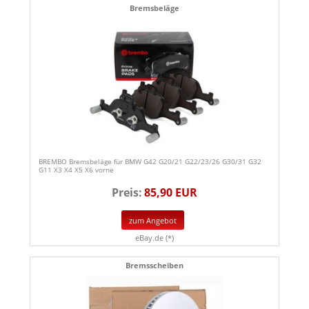
Bremsbeläge
BREMBO Bremsbeläge für BMW G42 G20/21 G22/23/26 G30/31 G32
G11 X3 X4 X5 X6 vorne
Preis:
85,90 EUR
zum Angebot
eBay.de (*)
Bremsscheiben