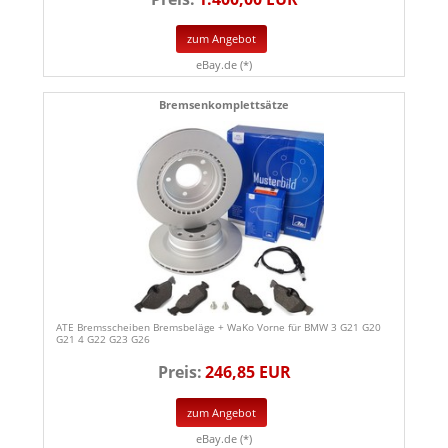
zum Angebot
eBay.de (*)
Bremsenkomplettsätze
ATE Bremsscheiben Bremsbeläge + WaKo Vorne für BMW 3 G21 G20
G21 4 G22 G23 G26
Preis:
246,85 EUR
zum Angebot
eBay.de (*)