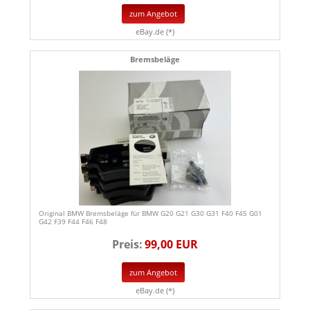
zum Angebot
eBay.de (*)
Bremsbeläge
Original BMW Bremsbeläge für BMW G20 G21 G30 G31 F40 F45 G01
G42 F39 F44 F46 F48
Preis:
99,00 EUR
zum Angebot
eBay.de (*)