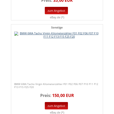
Preis:
35,00 EUR
zum Angebot
eBay.de (*)
Sonstige
BMW 6WA Tacho Virgin Kilometerzähler F01 F02 F06 F07 F10 F11 F12
F13 F15 F25 F20
Preis:
150,00 EUR
zum Angebot
eBay.de (*)