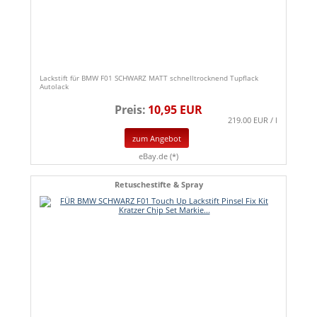
Lackstift für BMW F01 SCHWARZ MATT schnelltrocknend Tupflack
Autolack
Preis:
10,95 EUR
219.00 EUR / l
zum Angebot
eBay.de (*)
Retuschestifte & Spray