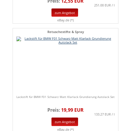
Preis:
12,55 EUR
251.00 EUR / l
zum Angebot
eBay.de (*)
Retuschestifte & Spray
Lackstift für BMW F01 Schwarz Matt Klarlack Grundierung Autolack Set
Preis:
19,99 EUR
133.27 EUR / l
zum Angebot
eBay.de (*)