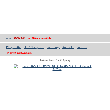
Alle
BMW F01
<< Bitte auswählen
Pflegemittel
Hifi / Navigation
Fahrzeuge
Autofolie
Zubehör
<< Bitte auswählen
Retuschestifte & Spray