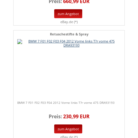
Preis:
660,99 EUR
zum Angebot
eBay.de (*)
Retuschestifte & Spray
BMW 7 F01 F02 F03 F04 2012 Vorne links T?r vorne 475 DRA93193
Preis:
230,99 EUR
zum Angebot
eBay.de (*)