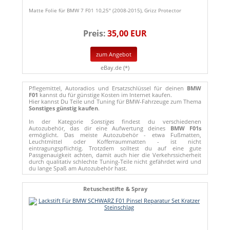
Matte Folie für BMW 7 F01 10,25" (2008-2015), Grizz Protector
Preis:
35,00 EUR
zum Angebot
eBay.de (*)
Pflegemittel, Autoradios und Ersatzschlüssel für deinen
BMW
F01
kannst du für günstige Kosten im Internet kaufen.
Hier kannst Du Teile und Tuning für BMW-Fahrzeuge zum Thema
Sonstiges günstig kaufen
.
In der Kategorie
Sonstiges
findest du verschiedenen
Autozubehör, das dir eine Aufwertung deines
BMW F01s
ermöglicht. Das meiste Autozubehör - etwa Fußmatten,
Leuchtmittel oder Kofferraummatten - ist nicht
eintragungspflichtig. Trotzdem solltest du auf eine gute
Passgenauigkeit achten, damit auch hier die Verkehrssicherheit
durch qualitativ schlechte Tuning-Teile nicht gefährdet wird und
du lange Spaß am Autozubehör hast.
Retuschestifte & Spray