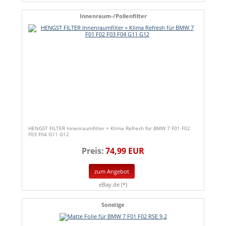
Innenraum-/Pollenfilter
HENGST FILTER Innenraumfilter + Klima Refresh für BMW 7 F01 F02
F03 F04 G11 G12
Preis:
74,99 EUR
zum Angebot
eBay.de (*)
Sonstige