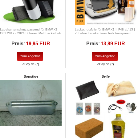
Ladekantenschutz passend für BMW X3
Lackschutzfolie für BMW X1 II F48 ab´15 |
G01 2017 - 2024 Schwarz Matt Lackschutz
Zubehör Ladekantenschutz transparent
Preis:
19,95 EUR
Preis:
13,89 EUR
zum Angebot
zum Angebot
eBay.de (*)
eBay.de (*)
Sonstige
Seife