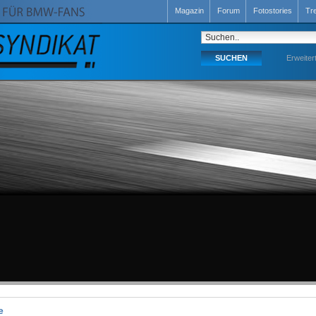
Magazin
Forum
Fotostories
Tr
Erweiter
e