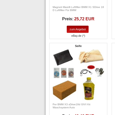
Magneti Marelli Luftfilter BMW X1 SDrive 18
D Luftfilter Für BMW
Preis:
25,72 EUR
zum Angebot
eBay.de (*)
Seife
Per BMW X3 sDrive18d GIVI Kit
Waschsystem Auto