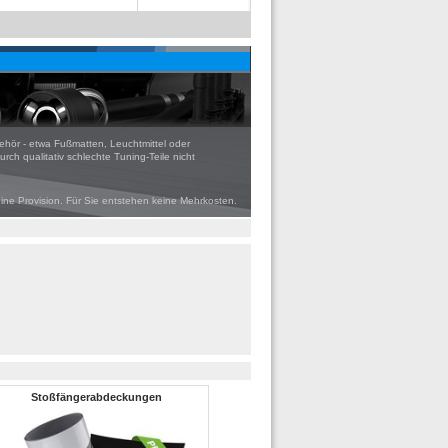
ehör - etwa Fußmatten, Leuchtmittel oder
rch qualitativ schlechte Tuning-Teile nicht
eine Provision. Für Sie entstehen keine Mehrkosten.
Stoßfängerabdeckungen