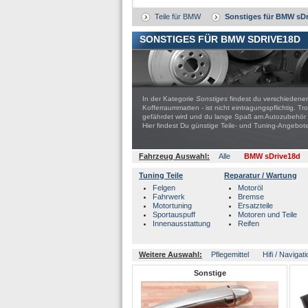
Teile für BMW
Sonstiges für BMW sD
SONSTIGES FÜR BMW SDRIVE18D
In der Kategorie
Sonstiges
findest du verschiedenen
Kofferraummatten - ist nicht eintragungspflichtig. T
gefährdet wird und du lange Spaß am Autozubehör 
Hier findest Du günstige Teile- und Tuning-Ange
Fahrzeug Auswahl:
Alle
BMW sDrive18d
Tuning Teile
Reparatur / Wartung
Felgen
Motoröl
Fahrwerk
Bremse
Motortuning
Ersatzteile
Sportauspuff
Motoren und Teile
Innenausstattung
Reifen
Weitere Auswahl:
Pflegemittel
Hifi / Navigat
Sonstige