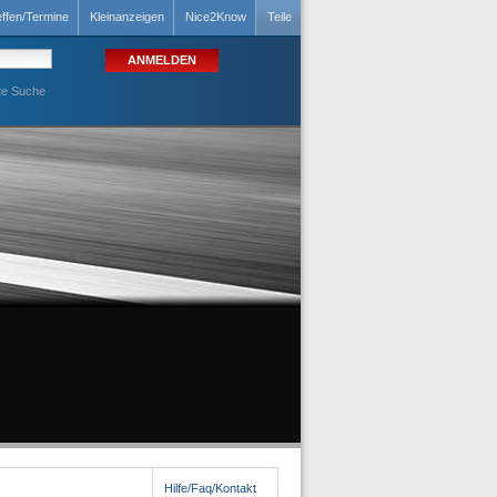
effen/Termine
Kleinanzeigen
Nice2Know
Teile
te Suche
Hilfe/Faq/Kontakt