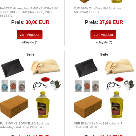
HALTER Hinterachse BMW X2 (F39) SUV
FÜR BMW X1 sDrive18d Business
sDrive 18d 2.0 16V (B47-C20B) 2022
AUTOWASCHSET
6865471
Preis:
30,00 EUR
Preis:
37,99 EUR
zum Angebot
zum Angebot
eBay.de (*)
eBay.de (*)
Seife
Seife
Für BMW X3 SDRIVE18D Business
PER BMW X3 sDrive18d xLine KIT
Advantage Aut. Auto Waschset
LAVAGGIO AUTO