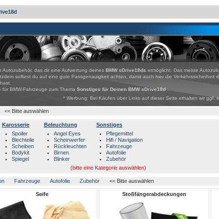
rive18d
 Autozubehör, das dir eine Aufwertung deines
BMW sDrive18ds
ermöglicht. Das meiste Autozub
rotzdem solltest du auf eine gute Passgenauigkeit achten, damit auch hier die Verkehrssicherheit du
hast.
bote für BMW-Fahrzeuge zum Thema
Sonstiges für Deinen BMW sDrive18d
.
* Werbung: Bei Käufen über Links auf dieser Seite erhalten wir ggf. 
<< Bitte auswählen
Karosserie
Beleuchtung
Sonstiges
Spoiler
Angel Eyes
Pflegemittel
Blechteile
Scheinwerfer
Hifi / Navigation
Scheiben
Rückleuchten
Fahrzeuge
Bodykit
Birnen
Autofolie
Spiegel
Blinker
Zubehör
(bitte eine Kategorie auswählen)
ion
Fahrzeuge
Autofolie
Zubehör
<< Bitte auswählen
Seife
Stoßfängerabdeckungen