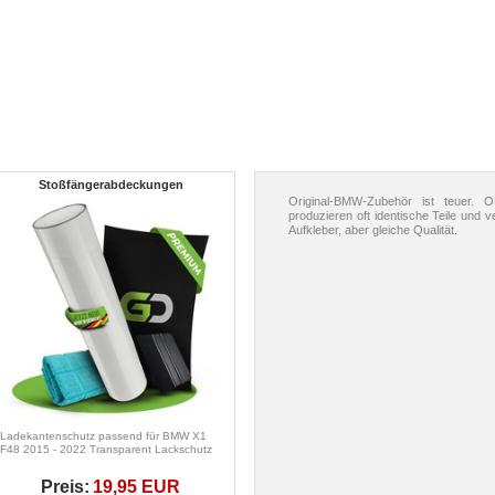
Stoßfängerabdeckungen
Original-BMW-Zubehör ist teuer. 
produzieren oft identische Teile und 
Aufkleber, aber gleiche Qualität.
Ladekantenschutz passend für BMW X1
F48 2015 - 2022 Transparent Lackschutz
Preis:
19,95 EUR