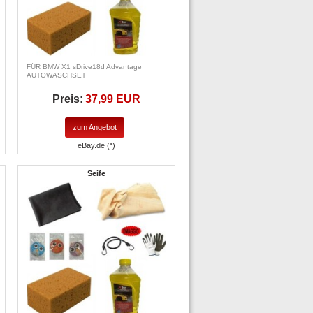
FÜR BMW X1 sDrive18d Advantage
AUTOWASCHSET
Preis:
37,99 EUR
zum Angebot
eBay.de (*)
Seife