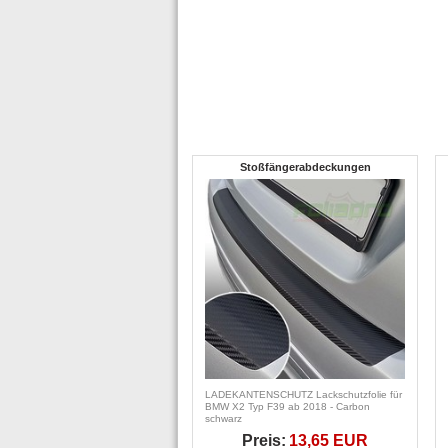
Stoßfängerabdeckungen
LADEKANTENSCHUTZ Lackschutzfolie für
BMW X2 Typ F39 ab 2018 - Carbon
schwarz
Preis:
13,65 EUR