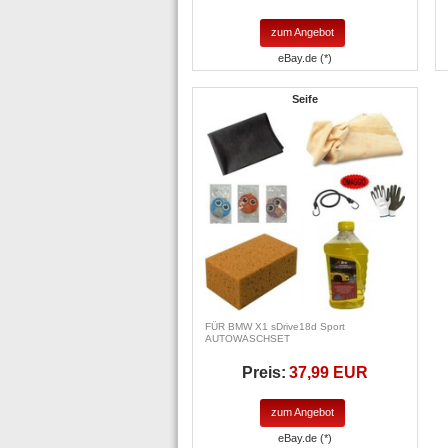
zum Angebot
eBay.de (*)
Seife
FÜR BMW X1 sDrive18d Sport
AUTOWASCHSET
Preis:
37,99 EUR
zum Angebot
eBay.de (*)