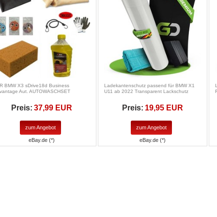
R BMW X3 sDrive18d Business
Ladekantenschutz passend für BMW X1
vantage Aut. AUTOWASCHSET
U11 ab 2022 Transparent Lackschutz
Preis:
37,99 EUR
Preis:
19,95 EUR
zum Angebot
zum Angebot
eBay.de (*)
eBay.de (*)