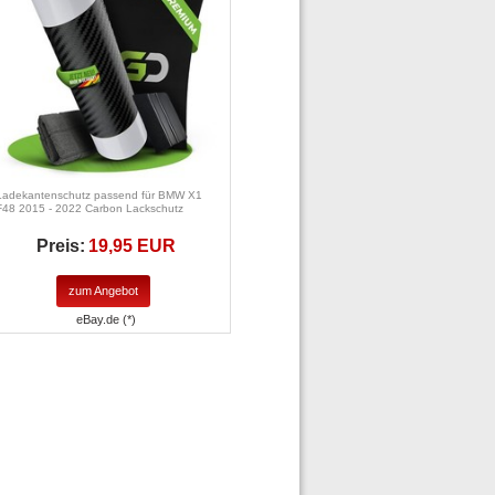
Ladekantenschutz passend für BMW X1
F48 2015 - 2022 Carbon Lackschutz
Preis:
19,95 EUR
zum Angebot
eBay.de (*)