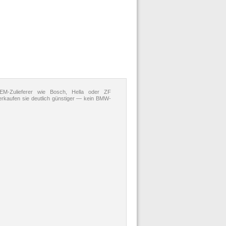
OEM-Zulieferer wie Bosch, Hella oder ZF
verkaufen sie deutlich günstiger — kein BMW-