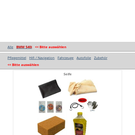
Alle
BMW 540i
<< Bitte auswählen
Pflegemittel
Hifi / Navigation
Fahrzeuge
Autofolie
Zubehör
<< Bitte auswählen
Seife