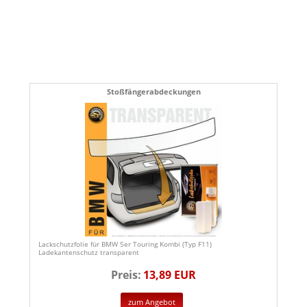
Stoßfängerabdeckungen
Lackschutzfolie für BMW 5er Touring Kombi (Typ F11)
Ladekantenschutz transparent
Preis:
13,89 EUR
zum Angebot