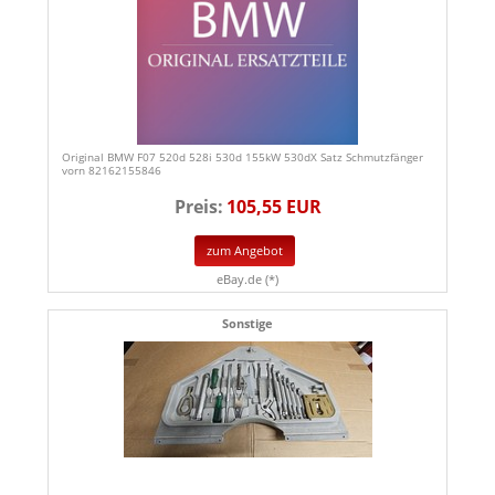
Original BMW F07 520d 528i 530d 155kW 530dX Satz Schmutzfänger
vorn 82162155846
Preis:
105,55 EUR
zum Angebot
eBay.de (*)
Sonstige