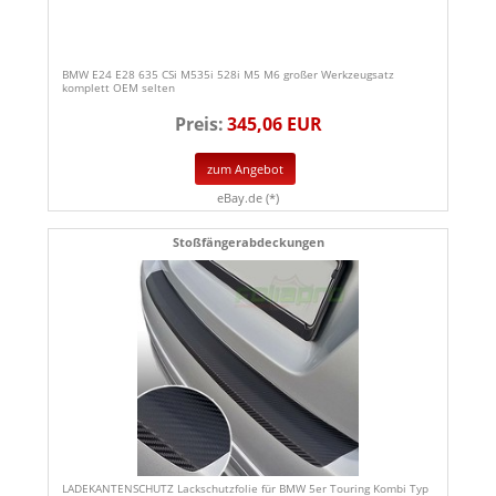
BMW E24 E28 635 CSi M535i 528i M5 M6 großer Werkzeugsatz
komplett OEM selten
Preis:
345,06 EUR
zum Angebot
eBay.de (*)
Stoßfängerabdeckungen
LADEKANTENSCHUTZ Lackschutzfolie für BMW 5er Touring Kombi Typ