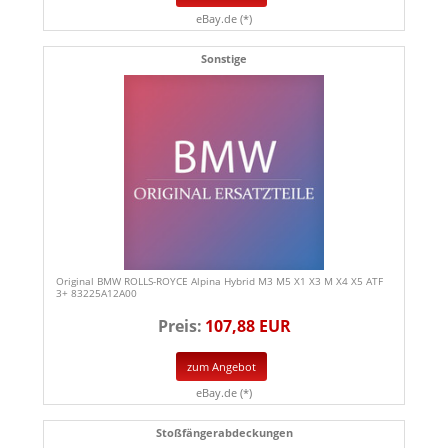
eBay.de (*)
Sonstige
Original BMW ROLLS-ROYCE Alpina Hybrid M3 M5 X1 X3 M X4 X5 ATF
3+ 83225A12A00
Preis:
107,88 EUR
zum Angebot
eBay.de (*)
Stoßfängerabdeckungen