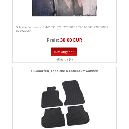
Schiebedachmotor BMW E39 528i 77060002 770 60002 770.60002
809920054
Preis:
30,00 EUR
zum Angebot
eBay.de (*)
Fußmatten, Teppiche & Laderaumwannen