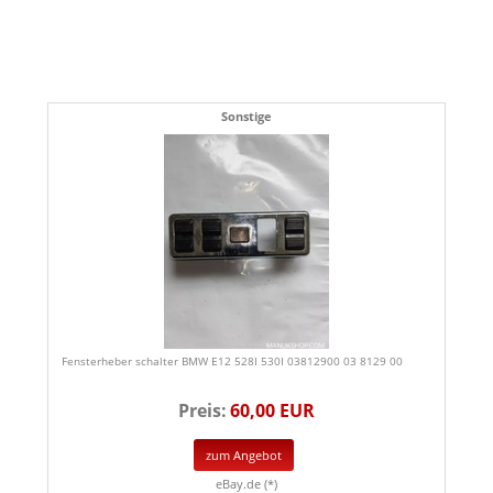
Sonstige
Fensterheber schalter BMW E12 528I 530I 03812900 03 8129 00
Preis:
60,00 EUR
zum Angebot
eBay.de (*)