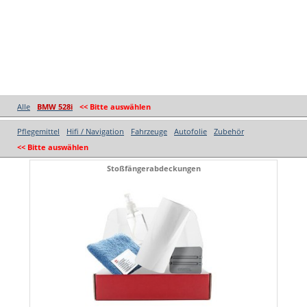
Alle
BMW 528i
<< Bitte auswählen
Pflegemittel
Hifi / Navigation
Fahrzeuge
Autofolie
Zubehör
<< Bitte auswählen
Stoßfängerabdeckungen