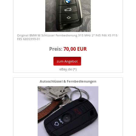
Original BMW M Schlüssel Fernbedienung 315 MHz 2'' F45 F46 X5 F15
F85 6805999-01
Preis:
70,00 EUR
zum Angebot
eBay.de (*)
Autoschlüssel & Fernbedienungen