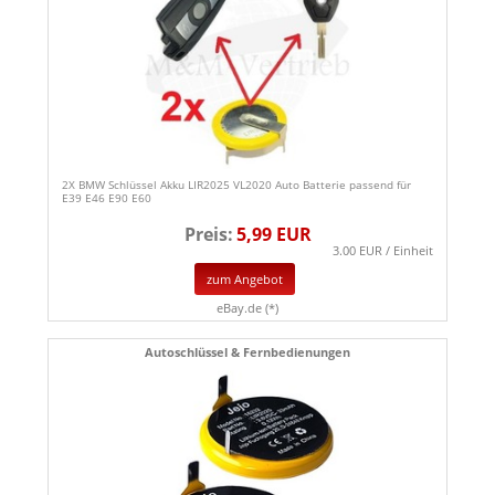
2X BMW Schlüssel Akku LIR2025 VL2020 Auto Batterie passend für
E39 E46 E90 E60
Preis:
5,99 EUR
3.00 EUR / Einheit
zum Angebot
eBay.de (*)
Autoschlüssel & Fernbedienungen