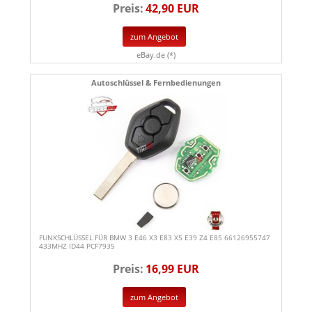
Preis:
42,90 EUR
zum Angebot
eBay.de (*)
Autoschlüssel & Fernbedienungen
FUNKSCHLÜSSEL FÜR BMW 3 E46 X3 E83 X5 E39 Z4 E85 66126955747
433MHZ ID44 PCF7935
Preis:
16,99 EUR
zum Angebot