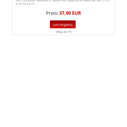
NEU Schlüssel Gehäuse 4 Tasten mit EMBLEM für BMW METALL 3 5 6
8 X3 X4 X5 X7 ...
Preis:
37,90 EUR
zum Angebot
eBay.de (*)