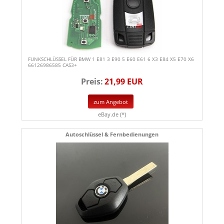
FUNKSCHLÜSSEL FÜR BMW 1 E81 3 E90 5 E60 E61 6 X3 E84 X5 E70 X6
66126986585 CAS3+
Preis:
21,99 EUR
zum Angebot
eBay.de (*)
Autoschlüssel & Fernbedienungen