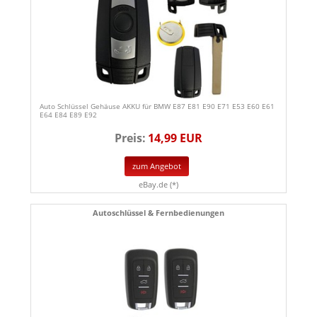
Auto Schlüssel Gehäuse AKKU für BMW E87 E81 E90 E71 E53 E60 E61
E64 E84 E89 E92
Preis:
14,99 EUR
zum Angebot
eBay.de (*)
Autoschlüssel & Fernbedienungen