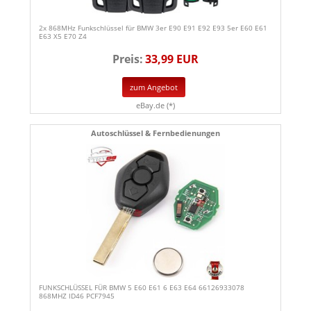
2x 868MHz Funkschlüssel für BMW 3er E90 E91 E92 E93 5er E60 E61
E63 X5 E70 Z4
Preis:
33,99 EUR
zum Angebot
eBay.de (*)
Autoschlüssel & Fernbedienungen
FUNKSCHLÜSSEL FÜR BMW 5 E60 E61 6 E63 E64 66126933078
868MHZ ID46 PCF7945