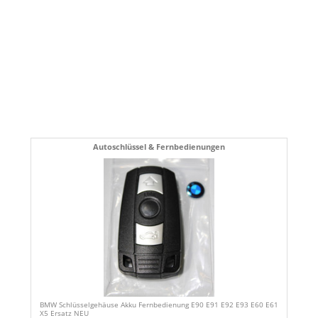
Autoschlüssel & Fernbedienungen
BMW Schlüsselgehäuse Akku Fernbedienung E90 E91 E92 E93 E60 E61
X5 Ersatz NEU