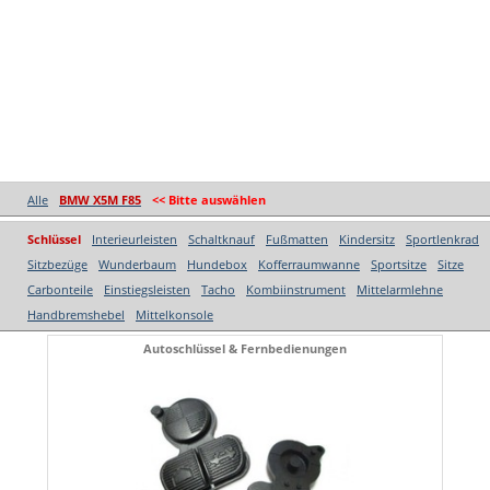
Alle
BMW X5M F85
<< Bitte auswählen
Schlüssel
Interieurleisten
Schaltknauf
Fußmatten
Kindersitz
Sportlenkrad
Sitzbezüge
Wunderbaum
Hundebox
Kofferraumwanne
Sportsitze
Sitze
Carbonteile
Einstiegsleisten
Tacho
Kombiinstrument
Mittelarmlehne
Handbremshebel
Mittelkonsole
Autoschlüssel & Fernbedienungen