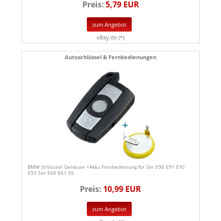
Preis:
5,79 EUR
zum Angebot
eBay.de (*)
Autoschlüssel & Fernbedienungen
BMW Schlüssel Gehäuse +Akku Fernbedienung für 3er E90 E91 E92
E93 5er E60 E61 X5
Preis:
10,99 EUR
zum Angebot