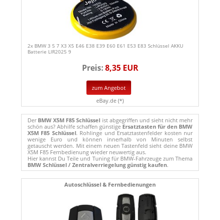
2x BMW 3 5 7 X3 X5 E46 E38 E39 E60 E61 E53 E83 Schlüssel AKKU
Batterie LIR2025 9
Preis:
8,35 EUR
zum Angebot
eBay.de (*)
Der
BMW X5M F85 Schlüssel
ist abgegriffen und sieht nicht mehr
schön aus? Abhilfe schaffen günstige
Ersatztasten für den BMW
X5M F85 Schlüssel
. Rohlinge und Ersatztastenfelder kosten nur
wenige Euro und können innerhalb von Minuten selbst
getauscht werden. Mit einem neuen Tastenfeld sieht deine BMW
X5M F85 Fernbedienung wieder neuwertig aus.
Hier kannst Du Teile und Tuning für BMW-Fahrzeuge zum Thema
BMW Schlüssel / Zentralverriegelung günstig kaufen
.
Autoschlüssel & Fernbedienungen