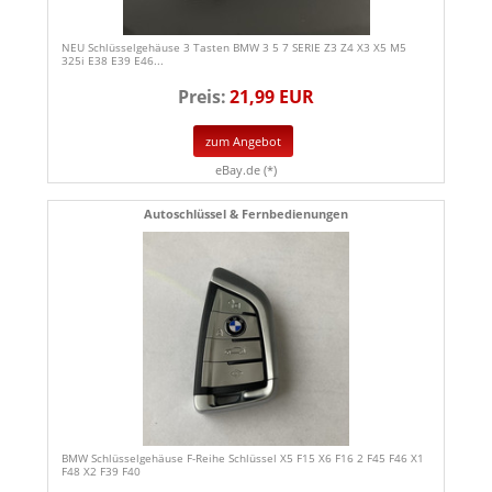
NEU Schlüsselgehäuse 3 Tasten BMW 3 5 7 SERIE Z3 Z4 X3 X5 M5
325i E38 E39 E46...
Preis:
21,99 EUR
zum Angebot
eBay.de (*)
Autoschlüssel & Fernbedienungen
BMW Schlüsselgehäuse F-Reihe Schlüssel X5 F15 X6 F16 2 F45 F46 X1
F48 X2 F39 F40