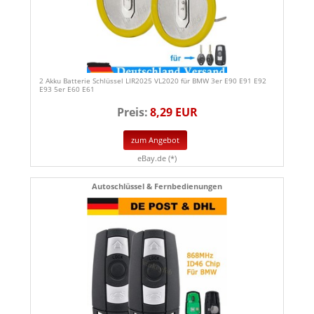
2 Akku Batterie Schlüssel LIR2025 VL2020 für BMW 3er E90 E91 E92
E93 5er E60 E61
Preis:
8,29 EUR
zum Angebot
eBay.de (*)
Autoschlüssel & Fernbedienungen