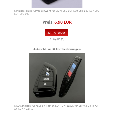
Schlüssel Hülle Cover Schwarz für BMW E60 E61 E70 E81 E83 E87 E90
E91 E92 E93
Preis:
6,90 EUR
zum Angebot
eBay.de (*)
Autoschlüssel & Fernbedienungen
NEU Schlüssel Gehäuse 4 Tasten EDITION BLACK für BMW 3 5 6 8 X3
X4 X5 X7 G21 ...