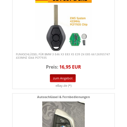
FUNKSCHLÜSSEL FÜR BMW 3 E46 X3 E83 X5 E39 Z4 E85 66126955747
433MHZ ID44 PCF7935
Preis:
16,95 EUR
zum Angebot
eBay.de (*)
Autoschlüssel & Fernbedienungen