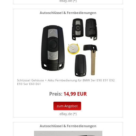
eBay.de (*)
Autoschlüssel & Fernbedienungen
Schlüssel Gehäuse + Akku Fernbedienung für BMW 3er E90 E91 E92
E93 5er E60 E61
Preis:
14,99 EUR
zum Angebot
eBay.de (*)
Autoschlüssel & Fernbedienungen