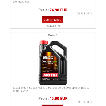
83212444514
Preis:
24,90 EUR
24.90 EUR / L
zum Angebot
eBay.de (*)
Motoröl
Motul 8100 X-Clean 5W30 EFE Motoröl 5W-30 BMW LL04 Öl Benzin
Diesel 5Liter
Preis:
45,90 EUR
9.18 EUR / L