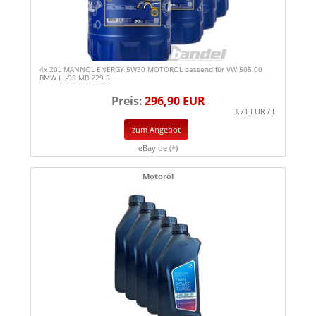
4x 20L MANNOL ENERGY 5W30 MOTORÖL passend für VW 505.00
BMW LL-98 MB 229.5
Preis:
296,90 EUR
3.71 EUR / L
zum Angebot
eBay.de (*)
Motoröl