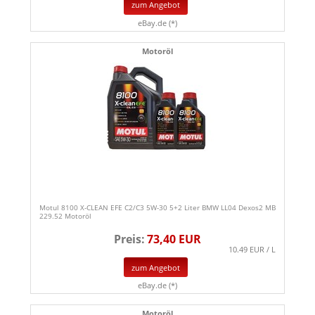
zum Angebot
eBay.de (*)
Motoröl
Motul 8100 X-CLEAN EFE C2/C3 5W-30 5+2 Liter BMW LL04 Dexos2 MB
229.52 Motoröl
Preis:
73,40 EUR
10.49 EUR / L
zum Angebot
eBay.de (*)
Motoröl