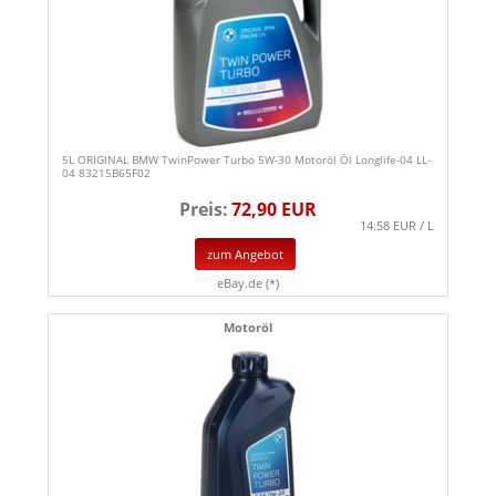
5L ORIGINAL BMW TwinPower Turbo 5W-30 Motoröl Öl Longlife-04 LL-
04 83215B65F02
Preis:
72,90 EUR
14.58 EUR / L
zum Angebot
eBay.de (*)
Motoröl