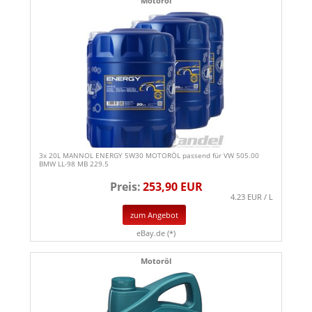
Motoröl
3x 20L MANNOL ENERGY 5W30 MOTORÖL passend für VW 505.00
BMW LL-98 MB 229.5
Preis:
253,90 EUR
4.23 EUR / L
zum Angebot
eBay.de (*)
Motoröl