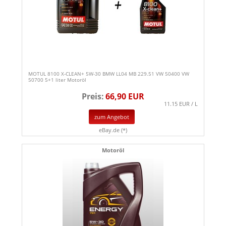
MOTUL 8100 X-CLEAN+ 5W-30 BMW LL04 MB 229.51 VW 50400 VW
50700 5+1 liter Motoröl
Preis:
66,90 EUR
11.15 EUR / L
zum Angebot
eBay.de (*)
Motoröl