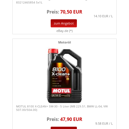
83212465854 5x1L
Preis:
70,50 EUR
14.10 EUR / L
zum Angebot
eBay.de (*)
Motoröl
MOTUL 8100 X-CLEAN+ 5W-30 - 5 Liter (MB 229.51, BMW LL-04, VW
507.00/504.00)
Preis:
47,90 EUR
9.58 EUR / L