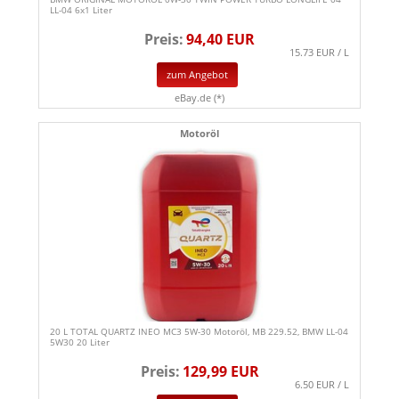
LL-04 6x1 Liter
Preis:
94,40 EUR
15.73 EUR / L
zum Angebot
eBay.de (*)
Motoröl
20 L TOTAL QUARTZ INEO MC3 5W-30 Motoröl, MB 229.52, BMW LL-04
5W30 20 Liter
Preis:
129,99 EUR
6.50 EUR / L