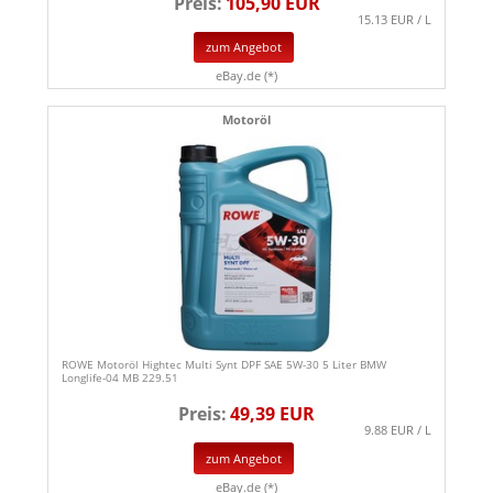
Preis:
105,90 EUR
15.13 EUR / L
zum Angebot
eBay.de (*)
Motoröl
ROWE Motoröl Hightec Multi Synt DPF SAE 5W-30 5 Liter BMW
Longlife-04 MB 229.51
Preis:
49,39 EUR
9.88 EUR / L
zum Angebot
eBay.de (*)