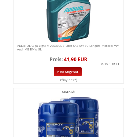
ADDINOL Giga Light MV0530LL 5 Liter SAE 5W-30 Longlife Motoröl VW
Audi MB BMW 5L
Preis:
41,90 EUR
8.38 EUR / L
zum Angebot
eBay.de (*)
Motoröl