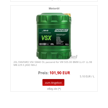
Motoröl
20L FANFARO VSX 5W40 ÖL passend für VW 505.00 BMW LL-01 LL-98
MB 229.5 JASO MA-2
Preis:
101,90 EUR
5.10 EUR / L
zum Angebot
eBay.de (*)