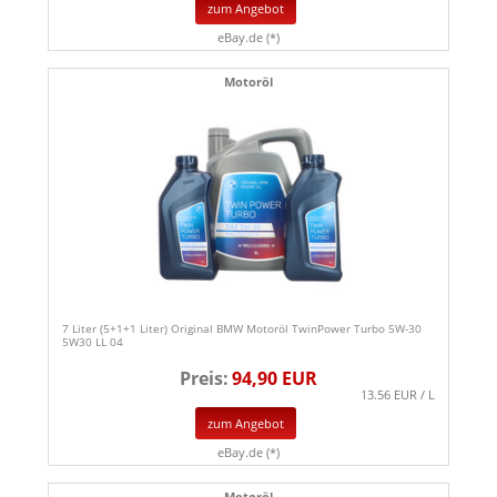
zum Angebot
eBay.de (*)
Motoröl
7 Liter (5+1+1 Liter) Original BMW Motoröl TwinPower Turbo 5W-30
5W30 LL 04
Preis:
94,90 EUR
13.56 EUR / L
zum Angebot
eBay.de (*)
Motoröl