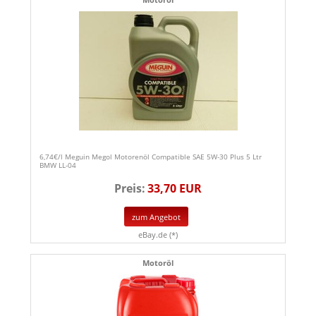
6,74€/l Meguin Megol Motorenöl Compatible SAE 5W-30 Plus 5 Ltr
BMW LL-04
Preis:
33,70 EUR
zum Angebot
eBay.de (*)
Motoröl