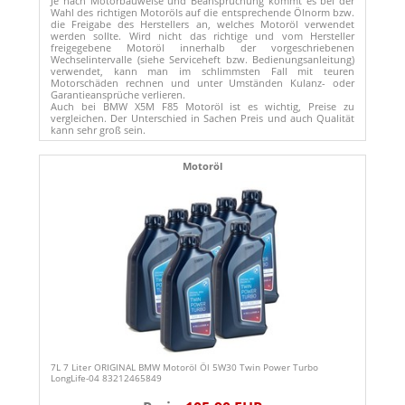
Je nach Motorbauweise und Beanspruchung kommt es bei der
Wahl des richtigen Motoröls auf die entsprechende Ölnorm bzw.
die Freigabe des Herstellers an, welches Motoröl verwendet
werden sollte. Wird nicht das richtige und vom Hersteller
freigegebene Motoröl innerhalb der vorgeschriebenen
Wechselintervalle (siehe Serviceheft bzw. Bedienungsanleitung)
verwendet, kann man im schlimmsten Fall mit teuren
Motorschäden rechnen und unter Umständen Kulanz- oder
Garantieansprüche verlieren.
Auch bei BMW X5M F85 Motoröl ist es wichtig, Preise zu
vergleichen. Der Unterschied in Sachen Preis und auch Qualität
kann sehr groß sein.
Motoröl
7L 7 Liter ORIGINAL BMW Motoröl Öl 5W30 Twin Power Turbo
LongLife-04 83212465849