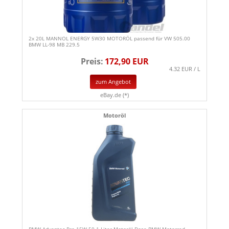
2x 20L MANNOL ENERGY 5W30 MOTORÖL passend für VW 505.00
BMW LL-98 MB 229.5
Preis:
172,90 EUR
4.32 EUR / L
zum Angebot
eBay.de (*)
Motoröl