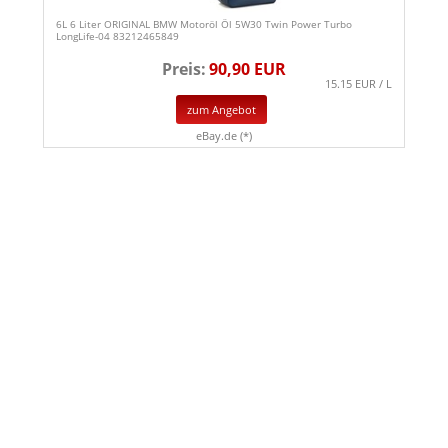
6L 6 Liter ORIGINAL BMW Motoröl Öl 5W30 Twin Power Turbo
LongLife-04 83212465849
Preis:
90,90 EUR
15.15 EUR / L
zum Angebot
eBay.de (*)