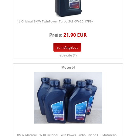
1L Original BMW TwinPower Turbo SAE 0W-20 17FE+
Preis:
21,90 EUR
zum Angebot
eBay.de (*)
Motoröl
BMW Motoröl 0W30 Original Twin Power Turbo Engine Oil Motorenöl