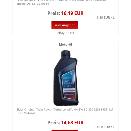
BMW Advantec Pro 15W-50 1 Liter Motoröl Dose BMW Motorrad
Engine Oil 83122405891
Preis:
16,19 EUR
16.19 EUR / L
zum Angebot
eBay.de (*)
Motoröl
BMW Original Twin Power Turbo Longlife 04 5W-30 83212365933 1x1
Liter Motoröl
Preis:
14,68 EUR
14.68 EUR / L