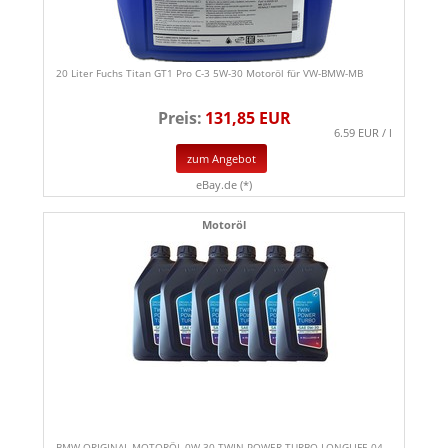
20 Liter Fuchs Titan GT1 Pro C-3 5W-30 Motoröl für VW-BMW-MB
Preis:
131,85 EUR
6.59 EUR / l
zum Angebot
eBay.de (*)
Motoröl
BMW ORIGINAL MOTORÖL 0W-30 TWIN POWER TURBO LONGLIFE 04