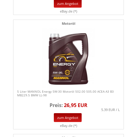
zum Angebot
eBay.de (*)
Motoröl
5 Liter MANNOL Energy 5W-30 Motoröl 502.00 505.00 ACEA A3 B3
MB229.5 BMW LL-98
Preis:
26,95 EUR
5.39 EUR / L
zum Angebot
eBay.de (*)