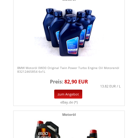
BMW Motoröl 0W30 Original Twin Power Turbo Engine Oil Motorenöl
83212465854 6x1L
Preis:
82,90 EUR
13.82 EUR / L
zum Angebot
eBay.de (*)
Motoröl