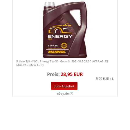
5 Liter MANNOL Energy 5W-30 Motoröl 502.00 505.00 ACEA A3 B3
MB229.5 BMW LL-98
Preis:
28,95 EUR
5.79 EUR / L
zum Angebot
eBay.de (*)