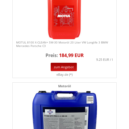
MOTUL 8100 X-CLEAN+ 5W-30 Motoröl 20 Liter VW Longlife 3 BMW
Mercedes Porsche C3
Preis:
184,99 EUR
9.25 EUR / l
zum Angebot
eBay.de (*)
Motoröl