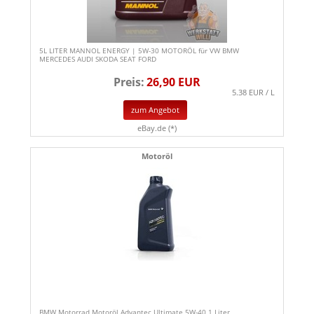
5L LITER MANNOL ENERGY | 5W-30 MOTORÖL für VW BMW
MERCEDES AUDI SKODA SEAT FORD
Preis:
26,90 EUR
5.38 EUR / L
zum Angebot
eBay.de (*)
Motoröl
BMW Motorrad Motoröl Advantec Ultimate 5W-40 1 Liter