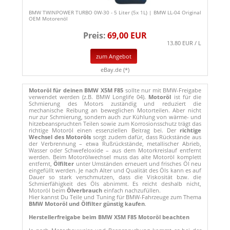
BMW TWINPOWER TURBO 0W-30 - 5 Liter (5x 1L) | BMW LL-04 Original
OEM Motorenöl
Preis:
69,00 EUR
13.80 EUR / L
zum Angebot
eBay.de (*)
Motoröl für deinen BMW X5M F85
sollte nur mit BMW-Freigabe
verwendet werden (z.B. BMW Longlife 04).
Motoröl
ist für die
Schmierung des Motors zuständig und reduziert die
mechanische Reibung an beweglichen Motorteilen. Aber nicht
nur zur Schmierung, sondern auch zur Kühlung von wärme- und
hitzebeanspruchten Teilen sowie zum Korrosionsschutz trägt das
richtige Motoröl einen essenziellen Beitrag bei. Der
richtige
Wechsel des Motoröls
sorgt zudem dafür, dass Rückstände aus
der Verbrennung – etwa Rußrückstände, metallischer Abrieb,
Wasser oder Schwefeloxide – aus dem Motorkreislauf entfernt
werden. Beim Motorölwechsel muss das alte Motoröl komplett
entfernt,
Ölfilter
unter Umständen erneuert und frisches Öl neu
eingefüllt werden. Je nach Alter und Qualität des Öls kann es auf
Dauer so stark verschmutzen, dass die Viskosität bzw. die
Schmierfähigkeit des Öls abnimmt. Es reicht deshalb nicht,
Motoröl beim
Ölverbrauch
einfach nachzufüllen.
Hier kannst Du Teile und Tuning für BMW-Fahrzeuge zum Thema
BMW Motoröl und Ölfilter günstig kaufen
.
Herstellerfreigabe beim BMW X5M F85 Motoröl beachten