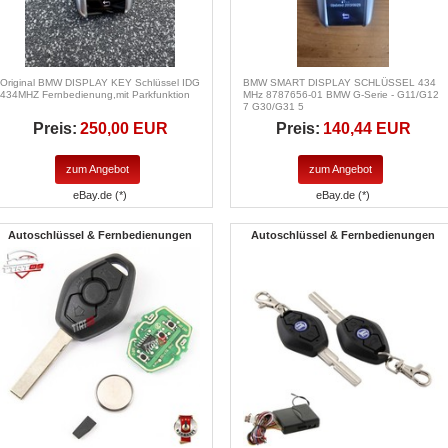
Original BMW DISPLAY KEY Schlüssel IDG
BMW SMART DISPLAY SCHLÜSSEL 434
434MHZ Fernbedienung,mit Parkfunktion
MHz 8787656-01 BMW G-Serie - G11/G12
7 G30/G31 5
Preis:
250,00 EUR
Preis:
140,44 EUR
zum Angebot
zum Angebot
eBay.de (*)
eBay.de (*)
Autoschlüssel & Fernbedienungen
Autoschlüssel & Fernbedienungen