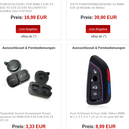
FUNKSCHLÜSSEL FÜR BMW 3 E46 X3
IP670 FUNKFERNBEDIENUNG für BMW
E83 X5 E39 Z4 E85 66126955747
E36 all Modelle mit Blinker
433MHZ ID44 PCF7935
Preis:
16,99 EUR
Preis:
39,90 EUR
zum Angebot
zum Angebot
eBay.de (*)
eBay.de (*)
Autoschlüssel & Fernbedienungen
Autoschlüssel & Fernbedienungen
Tastenfeld Gummi Gummimatte Ersatz
Auto Schlüssel Schutz Hülle Silikon BMW
passend für BMW E36 E38 E39 E46 Z3
M 1 2 3 4 5 6 7 x3 x4 x5 x6 serie M3 M4
X5 X3
Preis:
3,33 EUR
Preis:
8,99 EUR