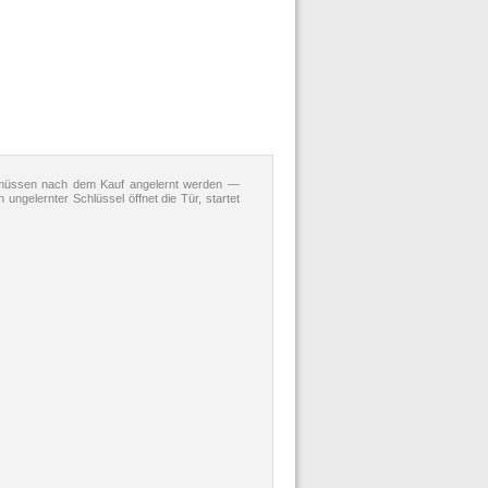
müssen nach dem Kauf angelernt werden —
 ungelernter Schlüssel öffnet die Tür, startet