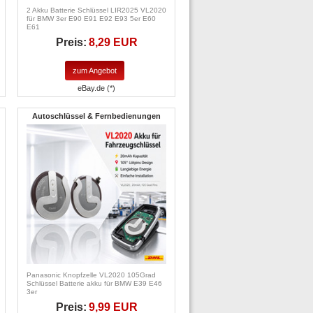
2 Akku Batterie Schlüssel LIR2025 VL2020
für BMW 3er E90 E91 E92 E93 5er E60
E61
Preis:
8,29 EUR
zum Angebot
eBay.de (*)
Autoschlüssel & Fernbedienungen
Panasonic Knopfzelle VL2020 105Grad
Schlüssel Batterie akku für BMW E39 E46
3er
Preis:
9,99 EUR