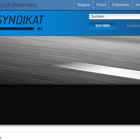
Magazin
Forum
Fotostories
Tr
Erweiter
e