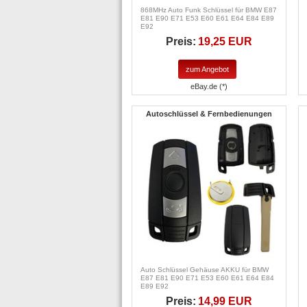
868MHz Auto Funk Schlüssel für BMW E87
E81 E90 E71 E53 E60 E61 E64 E84 E89
E92
Preis:
19,25 EUR
zum Angebot
eBay.de (*)
Autoschlüssel & Fernbedienungen
Auto Schlüssel Gehäuse AKKU für BMW
E87 E81 E90 E71 E53 E60 E61 E64 E84
E89 E92
Preis:
14,99 EUR