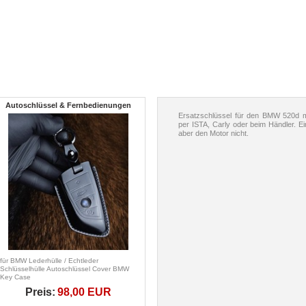
Autoschlüssel & Fernbedienungen
Ersatzschlüssel für den BMW 520d 
per ISTA, Carly oder beim Händler. Ein
aber den Motor nicht.
für BMW Lederhülle / Echtleder
Schlüsselhülle Autoschlüssel Cover BMW
Key Case
Preis:
98,00 EUR