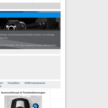
ohlinge und Ersatztastenfelder kosten nur wenige
ig aus.
.
eine Provision. Für Sie entstehen keine Mehrkosten.
um
Hundebox
Kofferraumwanne
le
Autoschlüssel & Fernbedienungen