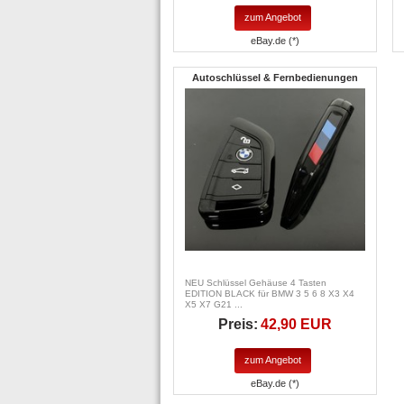
zum Angebot
eBay.de (*)
Autoschlüssel & Fernbedienungen
NEU Schlüssel Gehäuse 4 Tasten
EDITION BLACK für BMW 3 5 6 8 X3 X4
X5 X7 G21 ...
Preis:
42,90 EUR
zum Angebot
eBay.de (*)