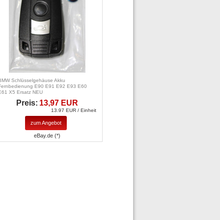
BMW Schlüsselgehäuse Akku
Fernbedienung E90 E91 E92 E93 E60
E61 X5 Ersatz NEU
Preis:
13,97 EUR
13.97 EUR / Einheit
zum Angebot
eBay.de (*)