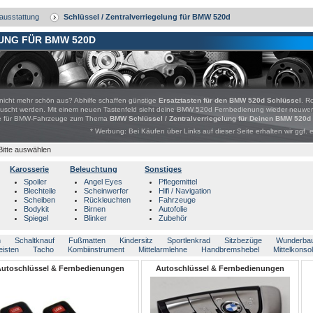
ausstattung
Schlüssel / Zentralverriegelung für BMW 520d
UNG FÜR BMW 520D
 nicht mehr schön aus? Abhilfe schaffen günstige
Ersatztasten für den BMW 520d Schlüssel
. R
auscht werden. Mit einem neuen Tastenfeld sieht deine BMW 520d Fernbedienung wieder neuwert
bote für BMW-Fahrzeuge zum Thema
BMW Schlüssel / Zentralverriegelung für Deinen BMW 520d
* Werbung: Bei Käufen über Links auf dieser Seite erhalten wir ggf. 
Bitte auswählen
Karosserie
Beleuchtung
Sonstiges
Spoiler
Angel Eyes
Pflegemittel
Blechteile
Scheinwerfer
Hifi / Navigation
Scheiben
Rückleuchten
Fahrzeuge
Bodykit
Birnen
Autofolie
Spiegel
Blinker
Zubehör
n
Schaltknauf
Fußmatten
Kindersitz
Sportlenkrad
Sitzbezüge
Wunderba
eisten
Tacho
Kombiinstrument
Mittelarmlehne
Handbremshebel
Mittelkonso
utoschlüssel & Fernbedienungen
Autoschlüssel & Fernbedienungen