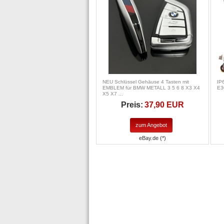
NEU Schlüssel Gehäuse 4 Tasten mit
IP
EMBLEM für BMW METALL 3 5 6 8 X3 X4
E3
X5 X7 ...
Preis:
37,90 EUR
zum Angebot
eBay.de (*)