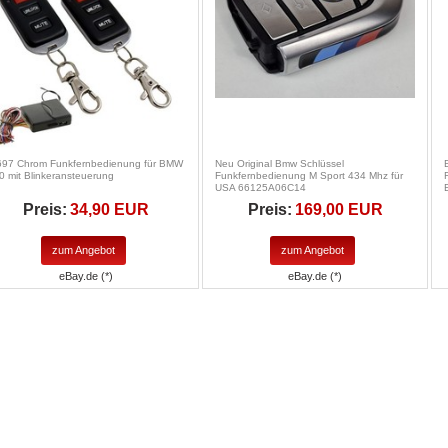
697 Chrom Funkfernbedienung für BMW
Neu Original Bmw Schlüssel
0 mit Blinkeransteuerung
Funkfernbedienung M Sport 434 Mhz für
USA 66125A06C14
Preis:
34,90 EUR
Preis:
169,00 EUR
zum Angebot
zum Angebot
eBay.de (*)
eBay.de (*)