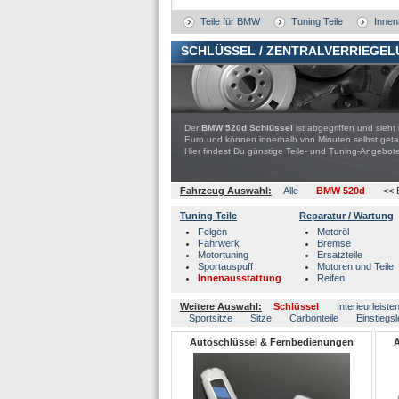
Teile für BMW
Tuning Teile
Innen
SCHLÜSSEL / ZENTRALVERRIEGEL
Der
BMW 520d Schlüssel
ist abgegriffen und sieht
Euro und können innerhalb von Minuten selbst get
Hier findest Du günstige Teile- und Tuning-Ange
Fahrzeug Auswahl:
Alle
BMW 520d
<< 
Tuning Teile
Reparatur / Wartung
Felgen
Motoröl
Fahrwerk
Bremse
Motortuning
Ersatzteile
Sportauspuff
Motoren und Teile
Innenausstattung
Reifen
Weitere Auswahl:
Schlüssel
Interieurleiste
Sportsitze
Sitze
Carbonteile
Einstiegsl
Autoschlüssel & Fernbedienungen
A