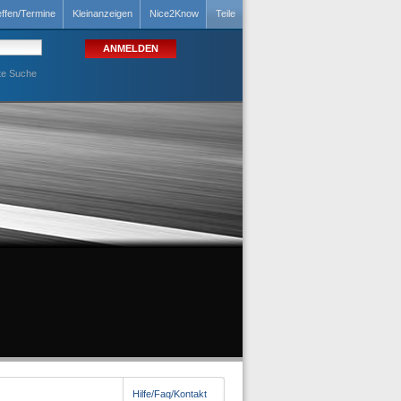
effen/Termine
Kleinanzeigen
Nice2Know
Teile
te Suche
Hilfe/Faq/Kontakt