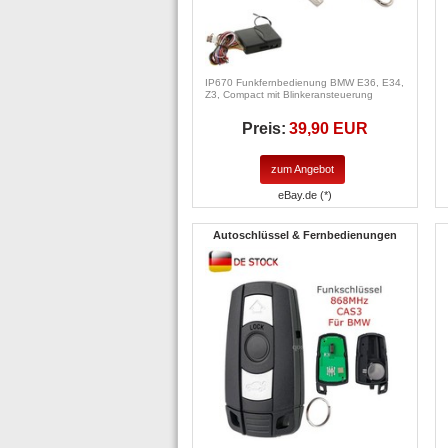
IP670 Funkfernbedienung BMW E36, E34,
Z3, Compact mit Blinkeransteuerung
Preis:
39,90 EUR
zum Angebot
eBay.de (*)
Autoschlüssel & Fernbedienungen