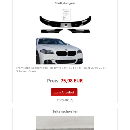
Stoßstangen
Frontlippe Spoilerlippe Für BMW 5er F10 F11 M-Paket 2010-2017
Schwarz Glanz
Preis:
75,98 EUR
zum Angebot
eBay.de (*)
Seitenschweller