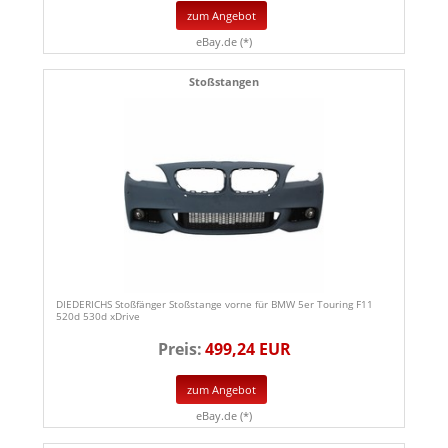
zum Angebot
eBay.de (*)
Stoßstangen
DIEDERICHS Stoßfänger Stoßstange vorne für BMW 5er Touring F11
520d 530d xDrive
Preis:
499,24 EUR
zum Angebot
eBay.de (*)