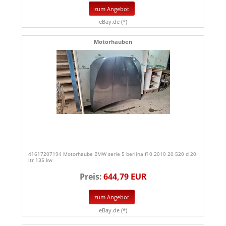
zum Angebot
eBay.de (*)
Motorhauben
41617207194 Motorhaube BMW serie 5 berlina f10 2010 20 520 d 20
ltr 135 kw
Preis:
644,79 EUR
zum Angebot
eBay.de (*)