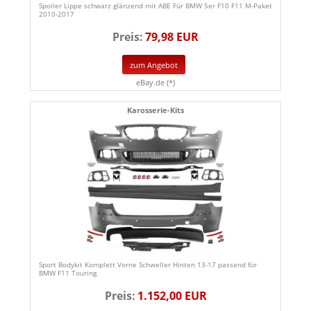
Spoiler Lippe schwarz glänzend mit ABE Für BMW 5er F10 F11 M-Paket
2010-2017
Preis:
79,98 EUR
zum Angebot
eBay.de (*)
Karosserie-Kits
Sport Bodykit Komplett Vorne Schweller Hinten 13-17 passend für
BMW F11 Touring
Preis:
1.152,00 EUR