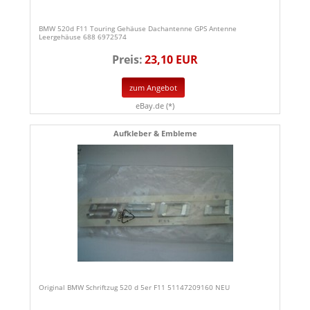
BMW 520d F11 Touring Gehäuse Dachantenne GPS Antenne
Leergehäuse 688 6972574
Preis:
23,10 EUR
zum Angebot
eBay.de (*)
Aufkleber & Embleme
Original BMW Schriftzug 520 d 5er F11 51147209160 NEU