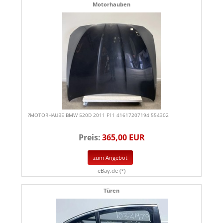
Motorhauben
?MOTORHAUBE BMW 520D 2011 F11 41617207194 554302
Preis:
365,00 EUR
zum Angebot
eBay.de (*)
Türen