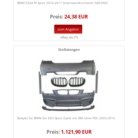
BMW 520d M Sport 2014-2017 Scheinwerferschalter 6803965
Preis:
24,38 EUR
zum Angebot
eBay.de (*)
Stoßstangen
Bodykit für BMW 5er E60 Sport Optik mit SRA ohne PDC 2003-2010
Preis:
1.121,90 EUR