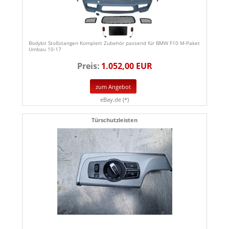
Bodykit Stoßstangen Komplett Zubehör passend für BMW F10 M-Paket
Umbau 10-17
Preis:
1.052,00 EUR
zum Angebot
eBay.de (*)
Türschutzleisten