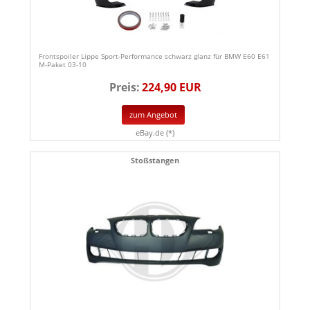
Frontspoiler Lippe Sport-Performance schwarz glanz für BMW E60 E61
M-Paket 03-10
Preis:
224,90 EUR
zum Angebot
eBay.de (*)
Stoßstangen