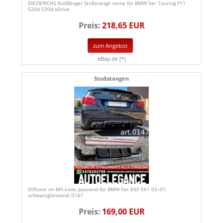
DIEDERICHS Stoßfänger Stoßstange vorne für BMW 5er Touring F11
520d 530d xDrive
Preis:
218,65 EUR
zum Angebot
eBay.de (*)
Stoßstangen
Diffusor im M5-Look, passend für BMW 5er E60 E61 03–07,
schwarzglänzend, 0147
Preis:
169,00 EUR