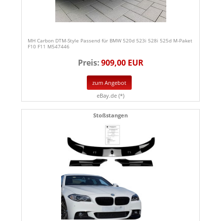
MH Carbon DTM-Style Passend für BMW 520d 523i 528i 525d M-Paket
F10 F11 M547446
Preis:
909,00 EUR
zum Angebot
eBay.de (*)
Stoßstangen