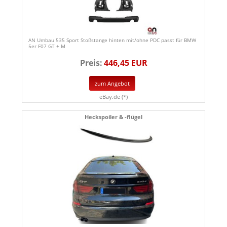
AN Umbau 535 Sport Stoßstange hinten mit/ohne PDC passt für BMW
5er F07 GT + M
Preis:
446,45 EUR
zum Angebot
eBay.de (*)
Heckspoiler & -flügel