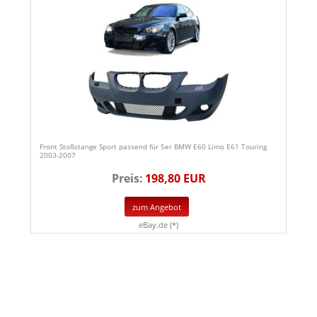
Front Stoßstange Sport passend für 5er BMW E60 Limo E61 Touring
2003-2007
Preis:
198,80 EUR
zum Angebot
eBay.de (*)