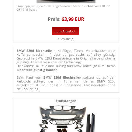
Front Spoiler Lippe Stoßstange Schwarz Glanz für BMW 5er F10 F11
09-17 M-Paket
Preis:
63,99 EUR
zum Angebot
eBay.de (*)
BMW 520d Blechteile
– Kotflügel, Türen, Motorhauben oder
Kofferraumdeckel – findest du gebraucht auf eBay günstig.
Gebrauchte BMW 520d Karosserieteile in Originalfarbe sind eine
günstige Alternative zur teuren Lackierung.
Hier kannst Du Teile und Tuning für BMW-Fahrzeuge zum Thema
Blechteile günstig kaufen
.
Beim Kauf von
BMW 520d Blechteilen
solltest du auf den
Farbcode achten, der im Türrahmen deines BMW 520d
aufgeklebt ist. So findest du passende Karosserieteile ohne
Neulackierung.
Stoßstangen