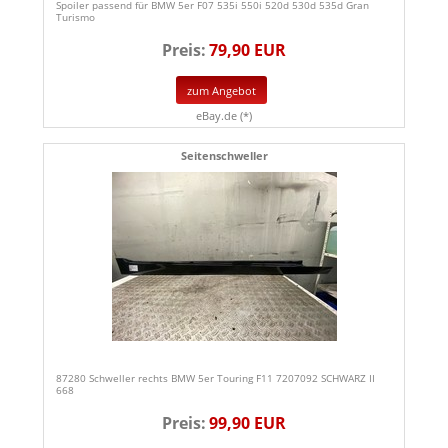
Spoiler passend für BMW 5er F07 535i 550i 520d 530d 535d Gran
Turismo
Preis:
79,90 EUR
zum Angebot
eBay.de (*)
Seitenschweller
87280 Schweller rechts BMW 5er Touring F11 7207092 SCHWARZ II
668
Preis:
99,90 EUR