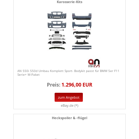
Karosserie-Kits
AN 550i 550d Umbau Komplett Sport- Bodykit passt für BMW 5er F11
Serie+ M-Paket
Preis:
1.296,00 EUR
zum Angebot
eBay.de (*)
Heckspoiler & -flügel