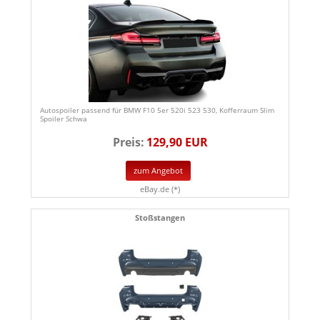
Autospoiler passend für BMW F10 5er 520i 523 530, Kofferraum Slim
Spoiler Schwa
Preis:
129,90 EUR
zum Angebot
eBay.de (*)
Stoßstangen