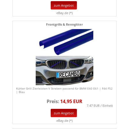
zum Angebot
eBay.de (*)
Frontgrills & Renngitter
Kühler Grill Zierleisten V Streben passend für BMW E60 E61 | F44 F52
| Blau
Preis:
14,95 EUR
7.47 EUR / Einheit
zum Angebot
eBay.de (*)