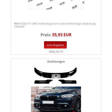
BMW 520d F11 RHD Verbindung vorne oben Kühlerträger Abdeckung
7200689
Preis:
55,93 EUR
zum Angebot
eBay.de (*)
Stoßstangen