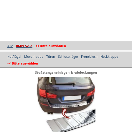
Alle
BMW 520d
<< Bitte auswählen
Kotflügel
Motorhaube
Türen
Schlossträger
Frontblech
Heckklappe
<< Bitte auswählen
Stoßstangeneinlagen & -abdeckungen