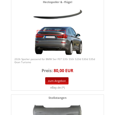
Heckspoiler & -flügel
2026 Spoiler passend für BMW 5er F07 535i 550i 520d 530d 535d
Gran Turismo
Preis:
80,00 EUR
zum Angebot
eBay.de (*)
Stoßstangen