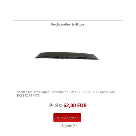
Heckspoiler & -flügel
Spoiler für Heckklappe Dachspoiler BMW F11 520d 10-13 Kombi 668
EK339Z 834073
Preis:
62,00 EUR
zum Angebot
eBay.de (*)