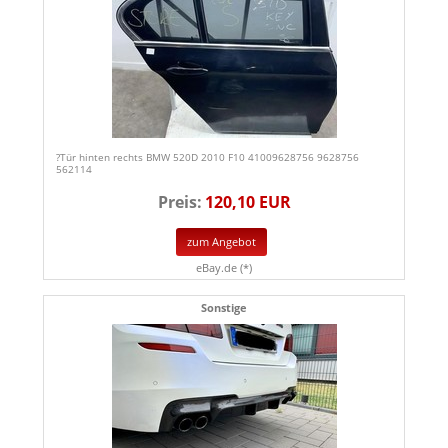
?Tür hinten rechts BMW 520D 2010 F10 41009628756 9628756
562114
Preis:
120,10 EUR
zum Angebot
eBay.de (*)
Sonstige